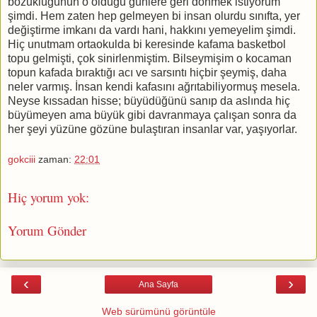
bozukluğunun o olduğu günlere geri dönmek istiyorum
şimdi. Hem zaten hep gelmeyen bi insan olurdu sınıfta, yer
değiştirme imkanı da vardı hani, hakkını yemeyelim şimdi.
Hiç unutmam ortaokulda bi keresinde kafama basketbol
topu gelmişti, çok sinirlenmiştim. Bilseymişim o kocaman
topun kafada bıraktığı acı ve sarsıntı hiçbir şeymiş, daha
neler varmış. İnsan kendi kafasını ağrıtabiliyormuş mesela.
Neyse kıssadan hisse; büyüdüğünü sanıp da aslında hiç
büyümeyen ama büyük gibi davranmaya çalışan sonra da
her şeyi yüzüne gözüne bulaştıran insanlar var, yaşıyorlar.
gokciii
zaman:
22:01
Hiç yorum yok:
Yorum Gönder
‹
›
Ana Sayfa
Web sürümünü görüntüle