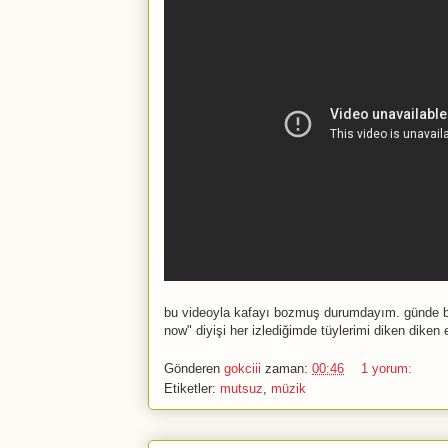
bu videoyla kafayı boz
muş durumdayım. günde bir 
now" diyişi her izlediğimde tüylerimi diken diken
Gönderen
gokciii
zaman:
00:46
1 yorum:
Etiketler:
mutsuz
,
müzik