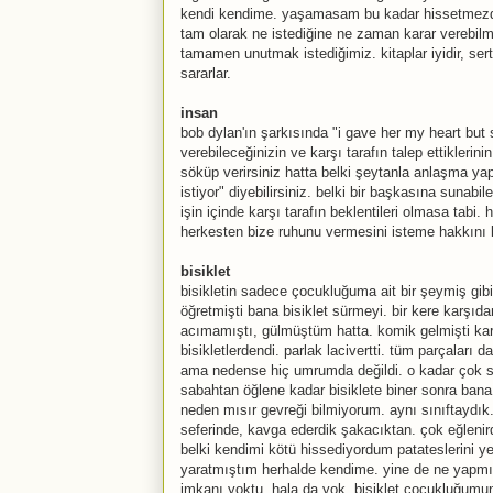
kendi kendime. yaşamasam bu kadar hissetmezdi
tam olarak ne istediğine ne zaman karar verebi
tamamen unutmak istediğimiz. kitaplar iyidir, ser
sararlar.
insan
bob dylan'ın şarkısında "i gave her my heart but
verebileceğinizin ve karşı tarafın talep ettikleri
söküp verirsiniz hatta belki şeytanla anlaşma ya
istiyor" diyebilirsiniz. belki bir başkasına sunab
işin içinde karşı tarafın beklentileri olmasa tab
herkesten bize ruhunu vermesini isteme hakkını ken
bisiklet
bisikletin sadece çocukluğuma ait bir şeymiş gib
öğretmişti bana bisiklet sürmeyi. bir kere karşıd
acımamıştı, gülmüştüm hatta. komik gelmişti karş
bisikletlerdendi. parlak lacivertti. tüm parçalar
ama nedense hiç umrumda değildi. o kadar çok sev
sabahtan öğlene kadar bisiklete biner sonra bana
neden mısır gevreği bilmiyorum. aynı sınıftaydı
seferinde, kavga ederdik şakacıktan. çok eğleni
belki kendimi kötü hissediyordum patateslerini ye
yaratmıştım herhalde kendime. yine de ne yapmı
imkanı yoktu. hala da yok. bisiklet çocukluğumun