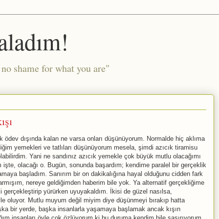
aladım!
l no shame for what you are"
ışı
k ödev dışında kalan ne varsa onları düşünüyorum. Normalde hiç aklıma
iğim yemekleri ve tatlıları düşünüyorum mesela, şimdi azıcık tiramisu
labilirdim. Yani ne sandınız azıcık yemekle çok büyük mutlu olacağımı
 işte, olacağı o. Bugün, sonunda başardım; kendime paralel bir gerçeklik
şamaya başladım. Sanırım bir on dakikalığına hayal olduğunu cidden fark
mışım, nereye geldiğimden haberim bile yok. Ya alternatif gerçekliğime
 gerçekleştirip yürürken uyuyakaldım. İkisi de güzel nasılsa,
le oluyor. Mutlu muyum değil miyim diye düşünmeyi bırakıp hatta
başka bir yerde, başka insanlarla yaşamaya başlamak ancak kışın
ım insanları öyle çok özlüyorum ki bu duruma kendim bile şaşırıyorum.