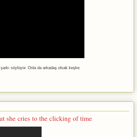
şarkı söylüyor. Onla da arkadaş olsak keşke.
t she cries to the clicking of time