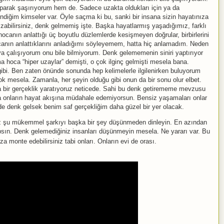
parak şaşırıyorum hem de. Sadece uzakta oldukları için ya da
endiğim kimseler var. Öyle saçma ki bu, sanki bir insana sizin hayatınıza
kızabilirsiniz, denk gelmemiş işte. Başka hayatlarmış yaşadığımız, farklı
ocanın anlattığı üç boyutlu düzlemlerde kesişmeyen doğrular, birbirlerini
canın anlattıklarını anladığımı söyleyemem, hatta hiç anlamadım. Neden
 çalışıyorum onu bile bilmiyorum. Denk gelememenin siniri yaptırıyor
ma hoca “hiper uzaylar” demişti, o çok ilginç gelmişti mesela bana.
ibi. Ben zaten önünde sonunda hep kelimelerle ilgilenirken buluyorum
ok mesela. Zamanla, her şeyin olduğu gibi onun da bir sonu olur elbet.
a bir gerçeklik yaratıyoruz neticede. Sahi bu denk getirememe mevzusu
ama onların hayat akışına müdahale edemiyorsun. Bensiz yaşamaları onlar
rde denk gelsek benim saf gerçekliğim daha güzel bir yer olacak.
 şu mükemmel şarkıyı başka bir şey düşünmeden dinleyin. En azından
apsın. Denk gelemediğiniz insanları düşünmeyin mesela. Ne yararı var. Bu
za monte edebilirsiniz tabi onları. Onların evi de orası.