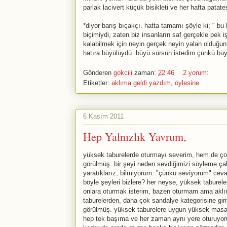
parlak lacivert küçük bisikleti ve her hafta patat
*diyor barış bıçakçı. hatta tamamı şöyle ki; " bu 
biçimiydi, zaten biz insanların saf gerçekle pek iş
kalabilmek için neyin gerçek neyin yalan olduğun
hatıra büyülüydü. büyü sürsün istedim çünkü büyü
Gönderen
gokciii
zaman:
22:46
2 yorum:
Etiketler:
aklıma geldi yazdım
,
öylesine
6 Kasım 2011
Hep Yalnızlık Yavrum,
yüksek taburelerde oturmayı severim, hem de çok
görülmüş. bir şeyi neden sevdiğimizi söyleme ç
yaratıklarız, bilmiyorum. "çünkü seviyorum" cev
böyle şeyleri bizlere? her neyse, yüksek taburele
onlara oturmak isterim, bazen oturmam ama aklım
taburelerden, daha çok sandalye kategorisine gir
görülmüş. yüksek taburelere uygun yüksek masala
hep tek başıma ve her zaman aynı yere oturuyo