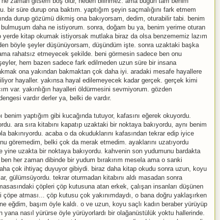
, ne zaman gitsem boş olur, neden bilinmez. ama bugün tam benim
u. bir süre durup ona baktım. yaptığım şeyin saçmalığını fark etmem
sında durup gözümü dikmiş ona bakıyorsam, dedim, oturabilir tabi. benim
n bulmuşum daha ne istiyorum. sonra, doğam bu ya, benim yerime oturan
, o yerde kitap okumak istiyorsak mutlaka biraz da olsa benzememiz lazım
den böyle şeyler düşünüyorsam, düşündüm işte. sonra uzaktaki başka
ama rahatsız etmeyecek şekilde. beni görmesin sadece ben onu
 şeyler, hem bazen sadece fark edilmeden uzun süre bir insana
 bakmak ona yakından bakmaktan çok daha iyi. aradaki mesafe hayallere
liyor hayaller. yakınsa hayal edilemeyecek kadar gerçek. gerçek kimi
m var. yakınlığın hayalleri öldürmesini sevmiyorum. gözden
ngesi vardır derler ya, belki de vardır.
ı benim yaptığım gibi kucağında tutuyor, kafasını eğerek okuyordu.
yordu. ara sıra kitabını kapatıp uzaktaki bir noktaya bakıyordu, aynı benim
ola bakınıyordu. acaba o da okuduklarını kafasından tekrar edip iyice
unu göremedim, belki çok da merak etmedim. ayaklarını uzatıyordu
ve yine uzakta bir noktaya bakıyordu. kahvenin son yudumunu bardakta
i, ben her zaman dibinde bir yudum bırakırım mesela ama o sanki
a çok ihtiyaç duyuyor gibiydi. biraz daha kitap okudu sonra uzun, koyu
ular, gülümsüyordu. tekrar oturmadan kitabını aldı masadan sonra
masasındaki çöpleri çöp kutusuna atan erkek, çalışan insanları düşünen
eri çöpe atması... çöp kutusu çok yakınımdaydı, o bana doğru yaklaşırken
öne eğdim, başım öyle kaldı. o ve uzun, koyu saçlı kadın beraber yürüyüp
an yana nasıl yürürse öyle yürüyorlardı bir olağanüstülük yoktu hallerinde.