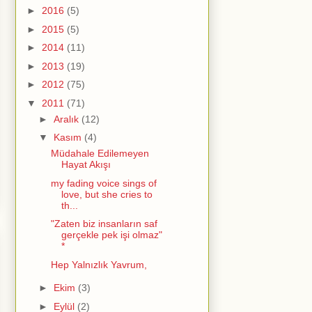
►
2016
(5)
►
2015
(5)
►
2014
(11)
►
2013
(19)
►
2012
(75)
▼
2011
(71)
►
Aralık
(12)
▼
Kasım
(4)
Müdahale Edilemeyen
Hayat Akışı
my fading voice sings of
love, but she cries to
th...
"Zaten biz insanların saf
gerçekle pek işi olmaz"
*
Hep Yalnızlık Yavrum,
►
Ekim
(3)
►
Eylül
(2)