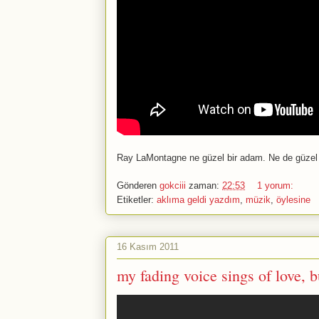
Ray LaMontagne ne güzel bir adam. Ne de güzel 
Gönderen
gokciii
zaman:
22:53
1 yorum:
Etiketler:
aklıma geldi yazdım
,
müzik
,
öylesine
16 Kasım 2011
my fading voice sings of love, bu