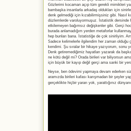
Gözlerimi kocaman açıp tüm gerekli mimikleri ya
bambaşka insanlarla arkadaş oldukları için sinirl
denk gelmediği için kızabilirmişsiniz gibi. Nasıl 
düzlemlerde varoluyormuşuz. İstatistik dersinde h
etkilemeyen bağımsız değişkenler gibi. Gerçi ho
burada anlamadığım yerden metaforlar kullanmaya
hep bunları bana. İstatistiğe de çok sinirliyim. A
Sadece kelimelerle ilgilendim her zaman olduğu g
kendimi. Şu sıralar bir hikaye yazıyorum, sonu y
Denk getiremediğimiz hayatları yazarak da başk
ne kötü değil mi? Orada birileri var biliyorsun 
için büyük bir kayıp değil gerçi ama sanki bir ye
Neyse, ben ödevimi yapmaya devam ederken siz
aramızda birileri kafası karışmadan bir şeyler y
gerçeklikte hiçbir yararı yok, yarattığınız dünyanı