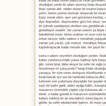
kadar da orada oturan başka bir insan görmedim
oturduğum yerde bir adam oturmuş kitap okuyord
biraz zaman aldı. neden oturan bir insanın karşı
yerim, benim yerime oturmak isteyecek bir insa
kişiyi merak ettim. aynı yeri gözümüze kestirip
diye düşündüm. düşüncelerin gözü kör olsun, ne
bir yüksek sandalyeye oturdum onu görebilecek 
görebileyim istedim. her zaman isterim ya böyle
bakabilmeli insan. birine uzaktan ve uzun süre
imkan tanıyor, belki sadece o mesafede yaşayabi
zaman çok yavan, çok mutsuz. mesafeye ihtiyacı
kaybolmayacak kadar mesafe tabi, her şeyin bir de
sonra o adamı seyrettim oturduğum yerden. kitab
kafası yorulunca kitabı yukarı kaldırıp öyle tutu
gibi. sonra biraz daha okuyor bu sefer de sağa s
hissetmeye mi çalışıyordu? hangi kitabı okuduğ
yavaşça, bir süre sonra oturuşunu düzeltiyordu 
bırakmamak için seri bir hareketle kafasına dikt
kahvenin son yudumuna dünyadaki her şeyden dah
saçlı bir kadın geldi, adam ayağa kalktı, konuşt
masasının üzerindeki çöpleri çöp kutusuna attı. 
erkek. o kadar güzeldi ki masasının üzerindekil
kafamı kaldırıp bir an ona baktım sonra başımı 
gittiler, bu sefer arkalarından baktım. iki insan y