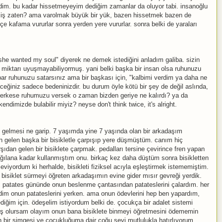
m. bu kadar hissetmeyeyim dediğim zamanlar da oluyor tabi. insanoğlu
lmiş zaten? ama varolmak büyük bir yük, bazen hissetmek bazen de
tçe kafama vururlar sonra yerden yere vururlar. sonra belki de yaraları
 she wanted my soul" diyerek ne demek istediğini anladım galiba. sizin
nin miktarı uyuşmayabiliyormuş. yani belki başka bir insan olsa ruhunuzu
par ruhunuzu satarsınız ama bir başkası için, "kalbimi verdim ya daha ne
ileceğiniz sadece bedeninizdir. bu durum öyle kötü bir şey de değil aslında,
i. herkese ruhumuzu versek o zaman bizden geriye ne kalırdı? ya da
dimizde bulabilir miyiz? neyse don't think twice, it's alright.
i gelmesi ne garip. 7 yaşımda yine 7 yaşında olan bir arkadaşım
an gelen başka bir bisikletle çarpışıp yere düşmüştüm. canım hiç
ıdan gelen bir bisiklete çarpmak. pedalları tersine çevirince fren yapan
ı dağılana kadar kullanmıştım onu. birkaç kez daha düştüm sonra bisikletten
iyordum ki herhalde, bisikleti fiziksel acıyla eşleştirmek istememiştim.
 bisiklet sürmeyi öğreten arkadaşımın evine gider mısır gevreği yerdik.
k. patates gününde onun beslenme çantasından patateslerini çalardım. her
rdim onun patateslerini yerken. ama onun ödevlerini hep ben yapardım,
diğim için. ödeşelim istiyordum belki de. çocukça bir adalet sistemi
ş olursam olayım onun bana bisiklete binmeyi öğretmesini ödememin
 bir simgesi ve çocukluğuma dair çoğu şeyi mutlulukla hatırlıyorum.