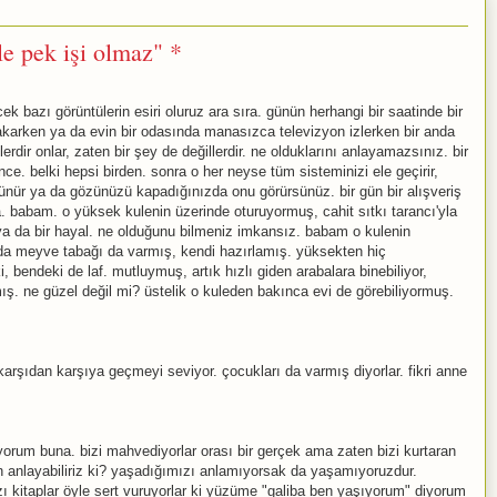
le pek işi olmaz" *
bazı görüntülerin esiri oluruz ara sıra. günün herhangi bir saatinde bir
akarken ya da evin bir odasında manasızca televizyon izlerken bir anda
lerdir onlar, zaten bir şey de değillerdir. ne olduklarını anlayamazsınız. bir
ce. belki hepsi birden. sonra o her neyse tüm sisteminizi ele geçirir,
nür ya da gözünüzü kapadığınızda onu görürsünüz. bir gün bir alışveriş
 babam. o yüksek kulenin üzerinde oturuyormuş, cahit sıtkı tarancı'yla
a ya da bir hayal. ne olduğunu bilmeniz imkansız. babam o kulenin
a meyve tabağı da varmış, kendi hazırlamış. yüksekten hiç
 bendeki de laf. mutluymuş, artık hızlı giden arabalara binebiliyor,
mış. ne güzel değil mi? üstelik o kuleden bakınca evi de görebiliyormuş.
i karşıdan karşıya geçmeyi seviyor. çocukları da varmış diyorlar. fikri anne
ıyorum buna. bizi mahvediyorlar orası bir gerçek ama zaten bizi kurtaran
 anlayabiliriz ki? yaşadığımızı anlamıyorsak da yaşamıyoruzdur.
zı kitaplar öyle sert vuruyorlar ki yüzüme "galiba ben yaşıyorum" diyorum