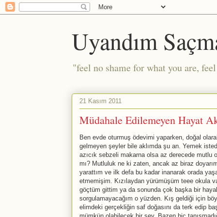
Uyandım Saçm
"feel no shame for what you are, fee
21 Kasım 2011
Müdahale Edilemeyen Hayat Ak
Ben evde oturmuş ödevimi yaparken, doğal olara
gelmeyen şeyler bile aklımda şu an. Yemek isted
azıcık sebzeli makarna olsa az derecede mutlu o
mı? Mutluluk ne ki zaten, ancak az biraz doyarım
yarattım ve ilk defa bu kadar inanarak orada ya
etmemişim. Kızılaydan yürümüşüm teee okula var
göçtüm gittim ya da sonunda çok başka bir hayali
sorgulamayacağım o yüzden. Kış geldiği için böy
elimdeki gerçekliğin saf doğasını da terk edip 
mümkün olabilecek bir şey. Bazen hiç tanışmadığ