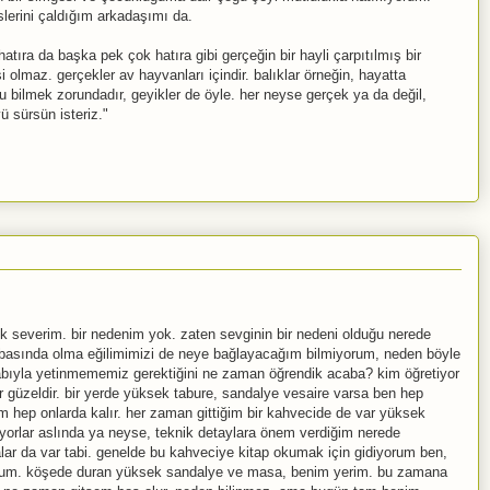
eslerini çaldığım arkadaşımı da.
hatıra da başka pek çok hatıra gibi gerçeğin bir hayli çarpıtılmış bir
i olmaz. gerçekler av hayvanları içindir. balıklar örneğin, hayatta
u bilmek zorundadır, geyikler de öyle. her neyse gerçek ya da değil,
 sürsün isteriz."
 severim. bir nedenim yok. zaten sevginin bir nedeni olduğu nerede
abasında olma eğilimimizi de neye bağlayacağım bilmiyorum, neden böyle
abıyla yetinmememiz gerektiğini ne zaman öğrendik acaba? kim öğretiyor
r güzeldir. bir yerde yüksek tabure, sandalye vesaire varsa ben hep
 hep onlarda kalır. her zaman gittiğim bir kahvecide de var yüksek
iyorlar aslında ya neyse, teknik detaylara önem verdiğim nerede
r da var tabi. genelde bu kahveciye kitap okumak için gidiyorum ben,
rum. köşede duran yüksek sandalye ve masa, benim yerim. bu zamana