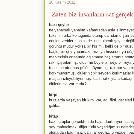
10 Kasım 2011
"Zaten biz insanların saf gerçek
bazı şeyler
ne yaparsak yapalım kafamızdan asla silinmeyecek 
taksinin arka koltuğunda oturup camdan dışarı b
canlanıverirler zihninizde. unutulacak şeyler değil
görüntü müdür yoksa bir his mi. belki de bir düşün
başka bir şey yapamazsınız. ya hisseder ya düşü
merkezinin ortasında ağlamaya başlarsınız sonra.
rakı içiyorlarmış. oldu mu böyle bir şey. bir rüy
tepesine oturmuş gülümsüyormuş, rakının yanınd
korkmuyormuş. ölüler hiçbir şeyden korkmazlar ki,
maçları izleyebiliyormuş. cahit sıtkı'yla arkadaş
ölülerin evi var mıdır?
kirpi
buralarda yaşayan bir kirpi var, adı fikri. geceler
galiba.
kitap
bazı kitaplar gerçekten de hayat kurtarıyor. inan
şey mahvolmak. diğer türlü yaşadığımızı nereden
algılardan bağımsız canlılar değiliz. o yüzden ba