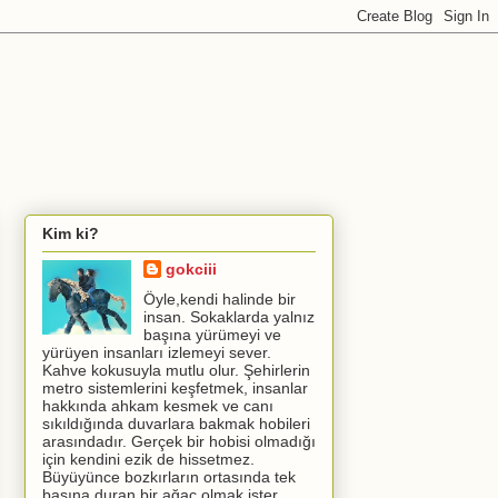
Kim ki?
gokciii
Öyle,kendi halinde bir
insan. Sokaklarda yalnız
başına yürümeyi ve
yürüyen insanları izlemeyi sever.
Kahve kokusuyla mutlu olur. Şehirlerin
metro sistemlerini keşfetmek, insanlar
hakkında ahkam kesmek ve canı
sıkıldığında duvarlara bakmak hobileri
arasındadır. Gerçek bir hobisi olmadığı
için kendini ezik de hissetmez.
Büyüyünce bozkırların ortasında tek
başına duran bir ağaç olmak ister.