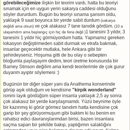
görebileceğimize
ilişkin bir teorim vardı, hatta bu teoriyi
sınamak için en uygun yerin sakarya caddesi olduğunu
söyler dururdum. Bugün bu teoriyi sınama şansım oldu,
yaklaşık 9 saat boyunca bir yerde sabit durdum
(sakarya
ve çok alakasız 7 tane tanıdık gördüm.
değildi ama olsun)
(10 a
1 tanesini 3 yıldır, 3
ulaşamdım ama başlangıç için hiç de fena değil.)
tanesini 1 yıldır hiç görmüyordum hatta. Yapmamız gereken
lokasyon değiştirmeden sabit durmak ve etrafa bakmak,
insanlar geçecektir mutlaka, hele Ankara gibi bir
şehirdeyseniz. Hoşuma gitti de bu olay o sebepten
bloğumla paylaşayım dedim, teori üretme konusunda bir
Barney Stinson değilim ama kendi teorilerimle de çok gurur
duyarım ayıptır söylemesi :)
Bugünün bir diğer süper yanı da Anathema konserinde
görüp aşık olduğum ve kendisine
"kirpik wonderland"
ismini layık gördüğüm süper insanla yaklaşık 2,5 ay sonra
çok alakasız bir yerde karşılaşmamdı. Yüzü beynime öyle
bir kazınmış ki görür görmez tanıdım hatta kendisine çok
garip bir şey görüyormuşum gibi baktım ki bu benim en
rahatsız edici davranışlarımdan birisi, bazen insanlara
saçma sapan bir şekilde bakıp, yaptığımın salaklığını