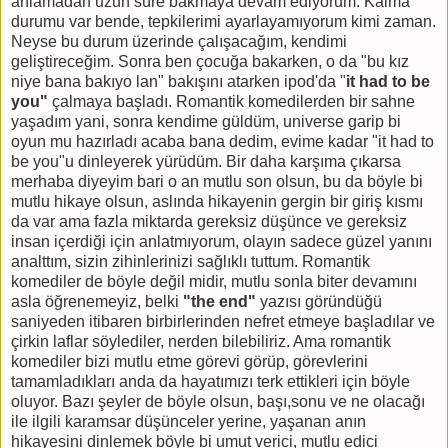
anlamadan uzun süre bakmaya devam ediyorum. Kalma
durumu var bende, tepkilerimi ayarlayamıyorum kimi zaman.
Neyse bu durum üzerinde çalışacağım, kendimi
geliştireceğim. Sonra ben çocuğa bakarken, o da "bu kız
niye bana bakıyo lan" bakışını atarken ipod'da "
it had to be
you"
çalmaya başladı. Romantik komedilerden bir sahne
yaşadım yani, sonra kendime güldüm, universe garip bi
oyun mu hazırladı acaba bana dedim, evime kadar "it had to
be you"u dinleyerek yürüdüm. Bir daha karşıma çıkarsa
merhaba diyeyim bari o an mutlu son olsun, bu da böyle bi
mutlu hikaye olsun, aslında hikayenin gergin bir giriş kısmı
da var ama fazla miktarda gereksiz düşünce ve gereksiz
insan içerdiği için anlatmıyorum, olayın sadece güzel yanını
analttım, sizin zihinlerinizi sağlıklı tuttum. Romantik
komediler de böyle değil midir, mutlu sonla biter devamını
asla öğrenemeyiz, belki
"the end"
yazısı göründüğü
saniyeden itibaren birbirlerinden nefret etmeye başladılar ve
çirkin laflar söylediler, nerden bilebiliriz. Ama romantik
komediler bizi mutlu etme görevi görüp, görevlerini
tamamladıkları anda da hayatımızı terk ettikleri için böyle
oluyor. Bazı şeyler de böyle olsun, başı,sonu ve ne olacağı
ile ilgili karamsar düşünceler yerine, yaşanan anın
hikayesini dinlemek böyle bi umut verici, mutlu edici