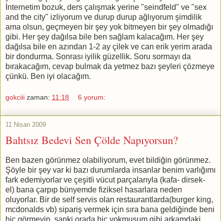
İnternetim bozuk, ders çalışmak yerine "seindfeld" ve "sex
and the city" izliyorum ve durup durup ağlıyorum şimdilik
ama olsun, geçmeyen bir şey yok bitmeyen bir şey olmadığı
gibi. Her şey dağılsa bile ben sağlam kalacağım. Her şey
dağılsa bile en azından 1-2 ay çilek ve can erik yerim arada
bir dondurma. Sonrası iyilik güzellik. Soru sormayı da
bırakacağım, cevap bulmak da yetmez bazı şeyleri çözmeye
çünkü. Ben iyi olacağım.
gokciii
zaman:
11:18
6 yorum:
11 Nisan 2009
Bahtsız Bedevi Sen Çölde Napıyorsun?
Ben bazen görünmez olabiliyorum, evet bildiğin görünmez.
Şöyle bir şey var ki bazı durumlarda insanlar benim varlığımı
fark edemiyorlar ve çeşitli vücut parçalarıyla (kafa- dirsek-
el) bana çarpıp bünyemde fiziksel hasarlara neden
oluyorlar. Bir de self servis olan restaurantlarda(burger king,
mcdonalds vb) sipariş vermek için sıra bana geldiğinde beni
hiç görmeyip, sanki orada hiç yokmuşum gibi arkamdaki