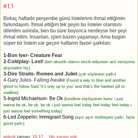
#13
Birkaç haftadır perşembe günü listelerimi ihmal ettiğimin
farkındayım. İhmal ettiğim tek şeyin bu listeler olamsını
dilerdim aslında, ben bu süre boyunca nerdeyse her şeyi
ihmal ettim. İnsanları, işleri bazen yaşamayı. Ama bugün
süper bir listem var geçen haftanın favori şarkıları:
1-Bon Iver- Creature Fear
2-Coldplay- Lost!
(ben akustik olanını tercih ediyorum asıl versiyona
alışmadım hiç)
3-Dire Straits- Romeo and Juliet
(çok söylenesi şarkı)
4-Gary Jules- Falling Awake
(Found a way to blue and another
ghost to follow Said “it’s only up to you” and that’s the hardest pill to
swallow)
5-Ingrid Michaelson- Be Ok
(kendime söylüyorum bunu: i just
wanna be ok, be ok, be ok i just wanna feel today feel today feel today i
just wanna feel something today)
6-Led Zeppelin: Immigrant Song
(aşırı aşırı muhteşem şarkı, fazla
güzel şarkı)
gokciii
zaman:
15:17
Hiç yorum yok: