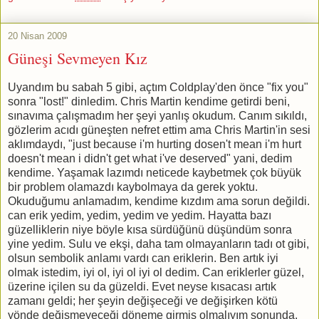
20 Nisan 2009
Güneşi Sevmeyen Kız
Uyandım bu sabah 5 gibi, açtım Coldplay'den önce "fix you"
sonra "lost!" dinledim. Chris Martin kendime getirdi beni,
sınavıma çalışmadım her şeyi yanlış okudum. Canım sıkıldı,
gözlerim acıdı güneşten nefret ettim ama Chris Martin'in sesi
aklımdaydı, "just because i'm hurting dosen't mean i'm hurt
doesn't mean i didn't get what i've deserved" yani, dedim
kendime. Yaşamak lazımdı neticede kaybetmek çok büyük
bir problem olamazdı kaybolmaya da gerek yoktu.
Okuduğumu anlamadım, kendime kızdım ama sorun değildi.
can erik yedim, yedim, yedim ve yedim. Hayatta bazı
güzelliklerin niye böyle kısa sürdüğünü düşündüm sonra
yine yedim. Sulu ve ekşi, daha tam olmayanların tadı ot gibi,
olsun sembolik anlamı vardı can eriklerin. Ben artık iyi
olmak istedim, iyi ol, iyi ol iyi ol dedim. Can eriklerler güzel,
üzerine içilen su da güzeldi. Evet neyse kısacası artık
zamanı geldi; her şeyin değişeceği ve değişirken kötü
yönde değişmeyeceği döneme girmiş olmalıyım sonunda.