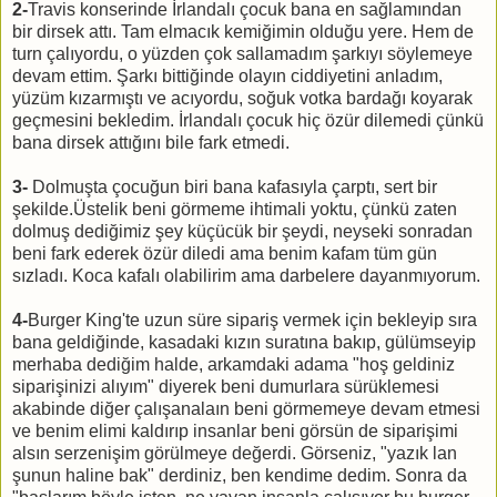
2-
Travis konserinde İrlandalı çocuk bana en sağlamından
bir dirsek attı. Tam elmacık kemiğimin olduğu yere. Hem de
turn çalıyordu, o yüzden çok sallamadım şarkıyı söylemeye
devam ettim. Şarkı bittiğinde olayın ciddiyetini anladım,
yüzüm kızarmıştı ve acıyordu, soğuk votka bardağı koyarak
geçmesini bekledim. İrlandalı çocuk hiç özür dilemedi çünkü
bana dirsek attığını bile fark etmedi.
3-
Dolmuşta çocuğun biri bana kafasıyla çarptı, sert bir
şekilde.Üstelik beni görmeme ihtimali yoktu, çünkü zaten
dolmuş dediğimiz şey küçücük bir şeydi, neyseki sonradan
beni fark ederek özür diledi ama benim kafam tüm gün
sızladı. Koca kafalı olabilirim ama darbelere dayanmıyorum.
4-
Burger King'te uzun süre sipariş vermek için bekleyip sıra
bana geldiğinde, kasadaki kızın suratına bakıp, gülümseyip
merhaba dediğim halde, arkamdaki adama "hoş geldiniz
siparişinizi alıyım" diyerek beni dumurlara sürüklemesi
akabinde diğer çalışanalaın beni görmemeye devam etmesi
ve benim elimi kaldırıp insanlar beni görsün de siparişimi
alsın serzenişim görülmeye değerdi. Görseniz, "yazık lan
şunun haline bak" derdiniz, ben kendime dedim. Sonra da