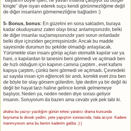
"başlarım böyle işten, ne yavan insanla çalışıyor bu burger
kingte" diye isyan ederek suçu kendi görünmezliğime değil
de diğer insanların görmemezliğine bağladım :)
5- Bonus, bonus:
En güzelini en sona sakladım, buraya
kadar okuduysanız zaten olayı biraz anlamışsınızdır, belki
de diğer insanlaı suçlamışssınızdır yani sorun onlardadır
belki diye içinziden geçirmişsinizdir. Ancak bu madde
sayesinde durumun bu şekilde olmadığı anlaşılacak.
Yürümekte olan insanı görüp açılan otomatik kapılar var ya
hani, o kapılardan bi tanesini beni görmedi ve açılmadı ben
de hızlı olduğum için kapının camına çarptım , evet kafamı
kapıya çarptım, çünkü beni görmedi ve açılmadı. Çevredeki
az sayıda insan için eğlenceli bir andı, komikti evet zira ben
de böyle bir olay görsem gülerdim. İşte dedim ya bir değil iki
değil bir hayat tarzı haline gelince komik gelmemeye
başlıyor, Neden ya, neden neden diye sorası geliyor
insanın. Soruyorum da bazen ama cevabı yok pek tabi ki.
ahaha bu yazıyı yazdığım günün ertesi yaratıcı drama kursunda
boynuma bi dirsek yedim, yere yapıştım sonrasında, hala acıyor. Kadere
inanmıyorum ama bu benim kaderim galiba :):)