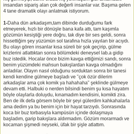
insandan sipariş alan çok değerli insanlar var. Başıma gelen
4 tane dramatik olayı anlatmak istiyorum.
1-
Daha dün arkadaşım,tam dibinde durduğumu fark
etmeyerek, hızlı bir dönüşle bana kafa attı, tam kaşımla
gözümün kesiştiği yere doğru, tak diye bir ses geldi, sonra
hissettiğim şey yüzümün sol tarafına hızla yayılan bir acıydı.
Bu olayı gören insanlar kısa süreli bir şok geçirip, gülme
krizlerini atlattıktan sonra bölümdeki deneysel lab.a gidip
buz istedik. Hocalar önce bizim kavga ettiğimizi sandı, sonra
benim yüzümdeki mahsun bakışlardan kavga olmadığını
anladılar. Olayın nasıl olduğunu sorduktan sonra bir tanesi
kendi kendine gülmeye başladı ve "çok özür dilerim
arkadaşlar ama çok komik ya hahahaha" şeklinde gülmeye
devam etti. Halbuki o nerden bilsindi benim şu kısa hayatım
böyle olaylarla doluydu, kınamadım kendisini, komikti zira.
Ben de ilk defa görsem böyle bir şeyi gülerdim kahkahalarla
ama dedim ya bu benim için bir hayat tarzıydı. Sonrasında
koca bir buz torbasıyla kampüsün içinde dolaşmaya
başladım, garip bakışlara aldırmadım. Gözüm morarmadı ve
kocaman şişmedi neyseki, üfak bir şişle atlattım.