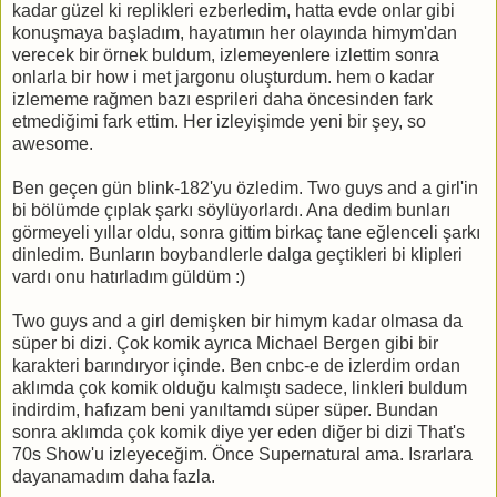
kadar güzel ki replikleri ezberledim, hatta evde onlar gibi
konuşmaya başladım, hayatımın her olayında himym'dan
verecek bir örnek buldum, izlemeyenlere izlettim sonra
onlarla bir how i met jargonu oluşturdum. hem o kadar
izlememe rağmen bazı esprileri daha öncesinden fark
etmediğimi fark ettim. Her izleyişimde yeni bir şey, so
awesome.
Ben geçen gün blink-182'yu özledim. Two guys and a girl'in
bi bölümde çıplak şarkı söylüyorlardı. Ana dedim bunları
görmeyeli yıllar oldu, sonra gittim birkaç tane eğlenceli şarkı
dinledim. Bunların boybandlerle dalga geçtikleri bi klipleri
vardı onu hatırladım güldüm :)
Two guys and a girl demişken bir himym kadar olmasa da
süper bi dizi. Çok komik ayrıca Michael Bergen gibi bir
karakteri barındıryor içinde. Ben cnbc-e de izlerdim ordan
aklımda çok komik olduğu kalmıştı sadece, linkleri buldum
indirdim, hafızam beni yanıltamdı süper süper. Bundan
sonra aklımda çok komik diye yer eden diğer bi dizi That's
70s Show'u izleyeceğim. Önce Supernatural ama. Israrlara
dayanamadım daha fazla.