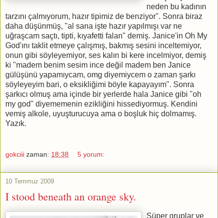
neden bu kadının
tarzını çalmıyorum, hazır tipimiz de benziyor". Sonra biraz
daha düşünmüş, "al sana işte hazır yapılmışı var ne
uğraşcam saçtı, tipti, kıyafetti falan" demiş. Janice'in Oh My
God'ını taklit etmeye çalışmış, bakmış sesini inceltemiyor,
onun gibi söyleyemiyor, ses kalın bi kere incelmiyor, demiş
ki "madem benim sesim ince değil madem ben Janice
gülüşünü yapamıycam, omg diyemiycem o zaman şarkı
söyleyeyim bari, o eksikliğimi böyle kapayayım". Sonra
şarkıcı olmuş ama içinde bir yerlerde hala Janice gibi "oh
my god" diyememenin ezikliğini hissediyormuş. Kendini
vemiş alkole, uyuşturucuya ama o boşluk hiç dolmamış.
Yazık.
gokciii
zaman:
18:38
5 yorum:
10 Temmuz 2009
I stood beneath an orange sky.
Süper gruplar ve