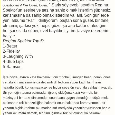
as cold as ice. I know I question things too quickly, but I have never
. " Şarkı söyleyebilseydim Regina
questioned if I've loved, loved
Spektor'un sesine ve tarzına sahip olmak isterdim şüphesiz,
karizmasına da sahip olmak isterdim vallahi. Son günlerde
yeni albümü "Far" ı dinliyorum, baştan sona güzel, bir tane
olmamış şarkısı yok, hepsi güzel şu ana kadar dinlediğim
her şarkısı da süper, evet bayıldım, yirim. tavsiye de ederim
haliyle.
Regina Spektor Top 5:
1-Better
2-Fidelity
3-Laughing With
4-Blue Lips
5-Samson
İşte böyle, ayrıca kate havnevik, joni mitchell, imogen heap, norah jones
ve tabi ki nina simone da devamlı dinlediğim süper kadınlar. İnsan
hayatta büyük konuşmayacak ve hiçbir şeye ön yargıyla yaklaşmayacak.
Bir yemeğin tadına bakmadan iğrenç olduğuna karar vermek, bir
müzisyeni-bir tarzı dinlemeden onun bana uygun olmadığını düşünmek,
bir insanın tek bir özelliğine bakarak onun hakkında karar vermek, bir
yazarın hiçbir kitabını okumadan sırf medyada yazanlar yüzünden ben o
yazarı okumam demek, bir filmi içindeki tek bir oyuncuya bakarak