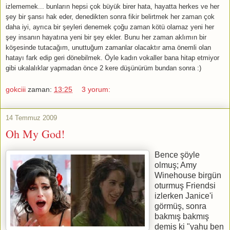
izlememek... bunların hepsi çok büyük birer hata, hayatta herkes ve her
şey bir şansı hak eder, denedikten sonra fikir belirtmek her zaman çok
daha iyi, ayrıca bir şeyleri denemek çoğu zaman kötü olamaz yeni her
şey insanın hayatına yeni bir şey ekler. Bunu her zaman aklımın bir
köşesinde tutacağım, unuttuğum zamanlar olacaktır ama önemli olan
hatayı fark edip geri dönebilmek. Öyle kadın vokaller bana hitap etmiyor
gibi ukalalıklar yapmadan önce 2 kere düşünürüm bundan sonra :)
gokciii
zaman:
13:25
3 yorum:
14 Temmuz 2009
Oh My God!
Bence şöyle
olmuş; Amy
Winehouse birgün
oturmuş Friendsi
izlerken Janice'i
görmüş, sonra
bakmış bakmış
demiş ki "yahu ben