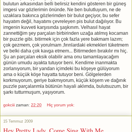
bulutun arkasından belli belirsiz kendini gösteren bir güneş
imgesi var gözlerimin önünde. Ne ben bulutluyum, ne de
uzaklara bakınca gözlerimden bir bulut geçiyor, bu sefer
hayatım değil, hayatımı çevreleyen pis bulut dağılıyor. Bu
imgenin kuvveti karşısında şaşkınım. Velhasıl hayat
zannettiğim şey parçaları birbirinden uzağa atılmış kocaman
bir puzzle gibi. bitirmek için çok fazla yere bakmam lazım;
çok gezmem, çok yorulmam ,fırınlardaki ekmekleri tüketmem
ve belki daha çok kavga etmem... Bitirmeden bırakılır mı hiç.
Şu an parçaları eksik olabilir ama onu tamamlayacağım
günün umudu ayakta tutuyor beni. Kendime inanmakta
zorlanıyorum, bir yandan içimdeki bu köşeye gülüyorum
ama o küçük köşe hayatta tutuyor beni. Gölgelerden
korkmuyorum, geriye bakmıyorum, küçük köşem ve dağınık
puzzle parçalarımla bütünün hayali aklımda, bulutsuzum, bir
şarkı tutturmuşum, yaşıyorum.
gokciii
zaman:
22:20
Hiç yorum yok:
15 Temmuz 2009
Hey Pretty Lady, Come Sing With Me