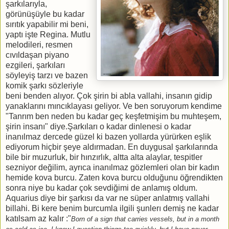
şarkılarıyla,
görünüşüyle bu kadar
sırıtık yapabilir mi beni,
yaptı işte Regina. Mutlu
melodileri, resmen
cıvıldaşan piyano
ezgileri, şarkıları
söyleyiş tarzı ve bazen
komik şarkı sözleriyle
beni benden alıyor. Çok şirin bi abla vallahi, insanın gidip
yanaklarını mıncıklayası geliyor. Ve ben soruyorum kendime
"Tanrım ben neden bu kadar geç keşfetmişim bu muhteşem,
şirin insanı" diye.Şarkıları o kadar dinlenesi o kadar
inanılmaz dercede güzel ki bazen yollarda yürürken eşlik
ediyorum hiçbir şeye aldırmadan. En duygusal şarkılarında
bile bir muzurluk, bir hınzırlık, altta alta alaylar, tespitler
sezniyor değilim, ayrıca inanılmaz gözlemleri olan bir kadın
hemide kova burcu. Zaten kova burcu olduğunu öğrendikten
sonra niye bu kadar çok sevdiğimi de anlamış oldum.
Aquarius diye bir şarkısı da var ne süper anlatmış vallahi
billahi. Bi kere benim burcumla ilgili şunlerı demiş ne kadar
katılsam az kalır :"
Born of a sign that carries vessels, but in a month