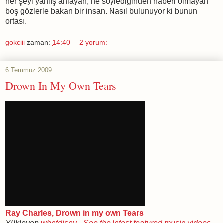
her şeyi yanlış anlayan, ne söylediğinden haberi olmayan
boş gözlerle bakan bir insan. Nasıl bulunuyor ki bunun
ortası.
gokciii
zaman:
14:40
2 yorum:
6 Temmuz 2009
Drown In My Own Tears
Ray Charles, Drown in my own Tears
Yükleyen
whatdisay
-
See the latest featured music videos.