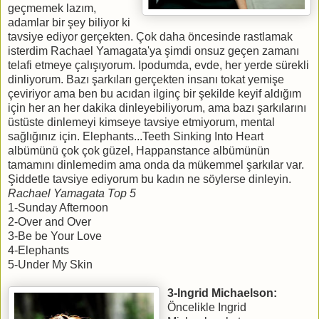
geçmemek lazım,
adamlar bir şey biliyor ki
tavsiye ediyor gerçekten. Çok daha öncesinde rastlamak
isterdim Rachael Yamagata'ya şimdi onsuz geçen zamanı
telafi etmeye çalışıyorum. Ipodumda, evde, her yerde sürekli
dinliyorum. Bazı şarkıları gerçekten insanı tokat yemişe
çeviriyor ama ben bu acıdan ilginç bir şekilde keyif aldığım
için her an her dakika dinleyebiliyorum, ama bazı şarkılarını
üstüste dinlemeyi kimseye tavsiye etmiyorum, mental
sağlığınız için. Elephants...Teeth Sinking Into Heart
albümünü çok çok güzel, Happanstance albümünün
tamamını dinlemedim ama onda da mükemmel şarkılar var.
Şiddetle tavsiye ediyorum bu kadın ne söylerse dinleyin.
Rachael Yamagata Top 5
1-Sunday Afternoon
2-Over and Over
3-Be be Your Love
4-Elephants
5-Under My Skin
3-Ingrid Michaelson:
Öncelikle Ingrid