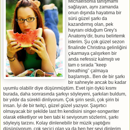
Michaelsonla tanışmamı
sağlayan, aynı zamanda
onun dışında hayatıma bir
sürü güzel şarkı da
kazandırmış olan, pek
hayranı olduğum Grey's
Anatomy'dir, bunu belirtemk
isterim. Şu çok güzel sezon
finalinde Christina gelinliğini
çıkarmaya çalışırken bir
anda nefessiz kalmıştı ve
tam o sırada "keep
breathing" çalmaya
başlamıştı.. Ben de bir şarkı
bir sahneyle ancak bu kadar
uyumlu olabilir diye düşünmüştüm. Evet işin öykü kısmı
burada, daha sonrasında şarkıyı söyleyeni, şarkıları buldum,
bir yıldır da sürekli dinliyorum. Çok şirin sesli, çok şirin bi
insan. İyi de bir twitçi, güzel güzel yazıyor. Şaşırtıcı
olmayacak bir şekilde last fm kendisini singer-songwriter
olarak etiketliyor ve ben tabi ki seviyorum sözlerini, şarkı
söyleyiş tarzını. Kolay dinlenebilir bir müzik yaptığını
düşünüyorum, çok seçici olan ya da ben her şeyi dinlerim