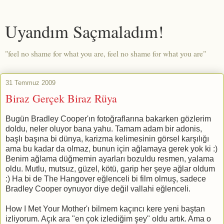
Uyandım Saçmaladım!
"feel no shame for what you are, feel no shame for what you are"
31 Temmuz 2009
Biraz Gerçek Biraz Rüya
Bugün Bradley Cooper'ın fotoğraflarına bakarken gözlerim
doldu, neler oluyor bana yahu. Tamam adam bir adonis,
başlı başına bi dünya, karizma kelimesinin görsel karşılığı
ama bu kadar da olmaz, bunun için ağlamaya gerek yok ki :)
Benim ağlama düğmemin ayarları bozuldu resmen, yalama
oldu. Mutlu, mutsuz, güzel, kötü, garip her şeye ağlar oldum
:) Ha bi de The Hangover eğlenceli bi film olmuş, sadece
Bradley Cooper oynuyor diye değil vallahi eğlenceli.
How I Met Your Mother'ı bilmem kaçıncı kere yeni baştan
izliyorum. Açık ara "en çok izlediğim şey" oldu artık. Ama o