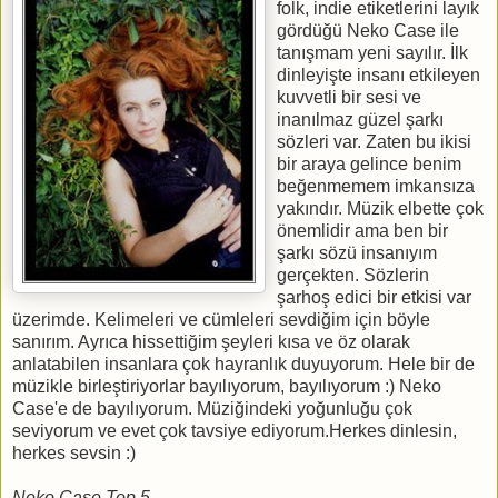
folk, indie etiketlerini layık
gördüğü Neko Case ile
tanışmam yeni sayılır. İlk
dinleyişte insanı etkileyen
kuvvetli bir sesi ve
inanılmaz güzel şarkı
sözleri var. Zaten bu ikisi
bir araya gelince benim
beğenmemem imkansıza
yakındır. Müzik elbette çok
önemlidir ama ben bir
şarkı sözü insanıyım
gerçekten. Sözlerin
şarhoş edici bir etkisi var
üzerimde. Kelimeleri ve cümleleri sevdiğim için böyle
sanırım. Ayrıca hissettiğim şeyleri kısa ve öz olarak
anlatabilen insanlara çok hayranlık duyuyorum. Hele bir de
müzikle birleştiriyorlar bayılıyorum, bayılıyorum :) Neko
Case'e de bayılıyorum. Müziğindeki yoğunluğu çok
seviyorum ve evet çok tavsiye ediyorum.Herkes dinlesin,
herkes sevsin :)
Neko Case Top 5