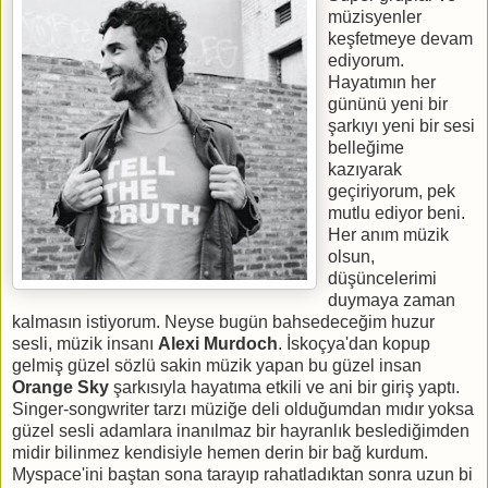
müzisyenler
keşfetmeye devam
ediyorum.
Hayatımın her
gününü yeni bir
şarkıyı yeni bir sesi
belleğime
kazıyarak
geçiriyorum, pek
mutlu ediyor beni.
Her anım müzik
olsun,
düşüncelerimi
duymaya zaman
kalmasın istiyorum. Neyse bugün bahsedeceğim huzur
sesli, müzik insanı
Alexi Murdoch
. İskoçya'dan kopup
gelmiş güzel sözlü sakin müzik yapan bu güzel insan
Orange Sky
şarkısıyla hayatıma etkili ve ani bir giriş yaptı.
Singer-songwriter tarzı müziğe deli olduğumdan mıdır yoksa
güzel sesli adamlara inanılmaz bir hayranlık beslediğimden
midir bilinmez kendisiyle hemen derin bir bağ kurdum.
Myspace'ini baştan sona tarayıp rahatladıktan sonra uzun bi