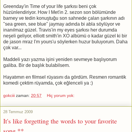
Greenday'in Time of your life şarkısı beni çok
hüzünlendiriyor. How I Met'in 2. sezon son bölümünde
barney ve tedin konuştuğu son sahnede çalan şarkının adı
"sea green, see blue" jaymay adında bi abla söylüyor ve
inanılmaz güzel. Travis'in my eyes şarkısı her durumda
neşeli geliyor, elliott smith'in XO albümü o kadar güzel ki bir
de jason mraz I'm yours'u söylerken huzur buluyorum. Daha
çok var...
Maddeli yazı yazma işini yeniden sevmeye başlıyorum
galiba. Bir de başlık bulabilsem.
Hayatımın en filmsel rüyasını da gördüm. Resmen romantik
komedi çektim rüyamda, çok eğlenceli ya :)
gokciii
zaman:
20:57
Hiç yorum yok:
28 Temmuz 2009
It's like forgetting the words to your favorite
song.**