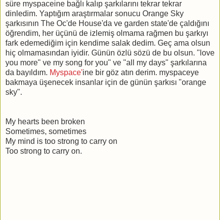
süre myspaceine bağlı kalıp şarkılarını tekrar tekrar
dinledim. Yaptığım araştırmalar sonucu Orange Sky
şarkısının The Oc'de House'da ve garden state'de çaldığını
öğrendim, her üçünü de izlemiş olmama rağmen bu şarkıyı
fark edemediğim için kendime salak dedim. Geç ama olsun
hiç olmamasından iyidir. Günün özlü sözü de bu olsun. "love
you more" ve my song for you" ve "all my days" şarkılarına
da bayıldım.
Myspace'
ine bir göz atın derim. myspaceye
bakmaya üşenecek insanlar için de günün şarkısı "orange
sky".
My hearts been broken
Sometimes, sometimes
My mind is too strong to carry on
Too strong to carry on.