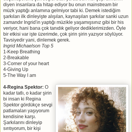
diyen insanlara da hitap ediyor bu onun mainstream bir
müzk yaptığı anlamına gelmiyor tabi ki. Demek istediğim
şarkıları ilk dinleyişte alışılan, kaynaşılan şarkılar sanki uzun
zamandır Ingrid'in yaptığı müzikle yaşamışsınız gibi bir his
veriyor, hani bana çok tanıdık geliyor dediklerimizden. Öyle
bir etkisi var işte üzerimde, çok şirin şirin yazıyor söylüyor.
Tavsiyedir yani, dinlemek gerek.
Ingrid Michaelson Top 5
1-Keep Breathing
2-Breakable
3-Corner of your heart
4-Giving Up
5-The Way I am
4-Regina Spektor:
O
kadar tatlı, o kadar şirin
bi insan ki Regina
Spektor gördükçe sevgi
patlamaları yaşıyorum
kendisine karşı.
Şarkılarını dinleyip
sırıtıyorum, bir kişi