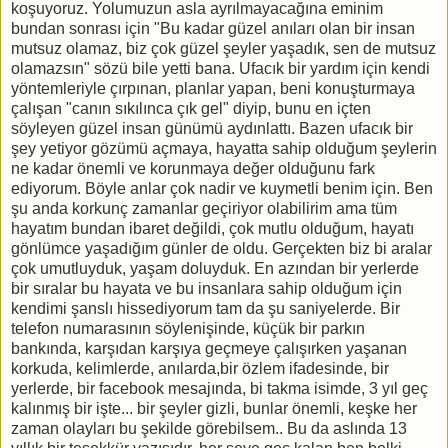
koşuyoruz. Yolumuzun asla ayrılmayacağına eminim
bundan sonrası için "Bu kadar güzel anıları olan bir insan
mutsuz olamaz, biz çok güzel şeyler yaşadık, sen de mutsuz
olamazsın" sözü bile yetti bana. Ufacık bir yardım için kendi
yöntemleriyle çırpınan, planlar yapan, beni konuşturmaya
çalışan "canın sıkılınca çık gel" diyip, bunu en içten
söyleyen güzel insan günümü aydınlattı. Bazen ufacık bir
şey yetiyor gözümü açmaya, hayatta sahip olduğum şeylerin
ne kadar önemli ve korunmaya değer olduğunu fark
ediyorum. Böyle anlar çok nadir ve kuymetli benim için. Ben
şu anda korkunç zamanlar geçiriyor olabilirim ama tüm
hayatım bundan ibaret değildi, çok mutlu olduğum, hayatı
gönlümce yaşadığım günler de oldu. Gerçekten biz bi aralar
çok umutluyduk, yaşam doluyduk. En azından bir yerlerde
bir sıralar bu hayata ve bu insanlara sahip olduğum için
kendimi şanslı hissediyorum tam da şu saniyelerde. Bir
telefon numarasının söylenişinde, küçük bir parkın
bankında, karşıdan karşıya geçmeye çalışırken yaşanan
korkuda, kelimlerde, anılarda,bir özlem ifadesinde, bir
yerlerde, bir facebook mesajında, bi takma isimde, 3 yıl geç
kalınmış bir işte... bir şeyler gizli, bunlar önemli, keşke her
zaman olayları bu şekilde görebilsem.. Bu da aslında 13