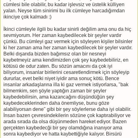
cümlesi bile olabilir, bu kadar işlevsiz ve üstelik külliyen
yalan. Neyse tüm sinirimi bu ilk cümleye harcadığımdan
ikinciye çok kalmadı :)
İkinci cümleyle ilgili bu kadar sinirli değilim ama onu da hiç
sevmiyorum. Her zaman kaybedilecek bir şeyler vardır
çünkü. Bu cümleyi gaz vermek için söyleyen kişiler bilsinler
ki her zaman ama her zaman kaybedilecek bir şeyler vardır.
Belki dışarıda bizden bağımsız olan bir nesneyi
kaybetmeyiz ama kendimizden çok şey kaybedebiliriz, en
kötüsü de odur zaten. Bu sözün amacını da çok iyi
biliyorum, insanlar birilerini cesaretlendirmek için söyleyip
dururlar, evet belki niyet iyidir ama sonuç kötü. Bence
insanlar arkadaşlarına illa ki gaz vermek istiyorlarsa, "bak
bilmemkim, sen şöyle yaptığın zaman bir şeyler
kaybedebilirsin, ama kazancağını düşündüğün şey
kaybedeceklerinden daha önemliyse, bunu göze
alabiliyorsan dene" gibi bir şey söylerlerse daha iyi olabilir.
İnsan bazen çevresindekilerin sözüne çok kaptırabiliyor ve
arada sırada da olsa düşünmeden hareket ediyor. Bazen
gerçekten kaybedecği bir şey olamdığına inanıyor ama
sonra kaybediyor ve hatta kaybettiğiyle kalıyor. Birsürü