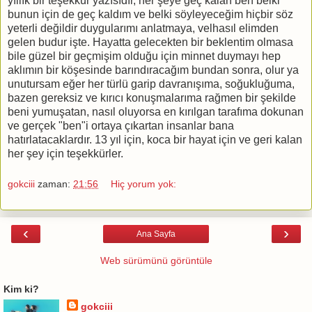
yıllık bir teşekkür yazısıdır, her şeye geç kalan ben belki
bunun için de geç kaldım ve belki söyleyeceğim hiçbir söz
yeterli değildir duygularımı anlatmaya, velhasıl elimden
gelen budur işte. Hayatta gelecekten bir beklentim olmasa
bile güzel bir geçmişim olduğu için minnet duymayı hep
aklımın bir köşesinde barındıracağım bundan sonra, olur ya
unutursam eğer her türlü garip davranışıma, soğukluğuma,
bazen gereksiz ve kırıcı konuşmalarıma rağmen bir şekilde
beni yumuşatan, nasıl oluyorsa en kırılgan tarafıma dokunan
ve gerçek "ben"i ortaya çıkartan insanlar bana
hatırlatacaklardır. 13 yıl için, koca bir hayat için ve geri kalan
her şey için teşekkürler.
gokciii
zaman:
21:56
Hiç yorum yok:
‹
›
Ana Sayfa
Web sürümünü görüntüle
Kim ki?
gokciii