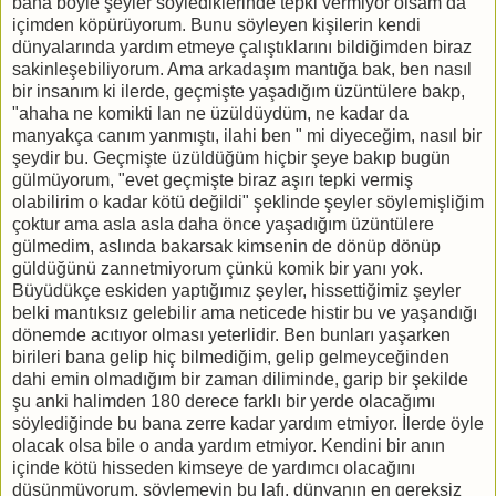
bana böyle şeyler söylediklerinde tepki vermiyor olsam da
içimden köpürüyorum. Bunu söyleyen kişilerin kendi
dünyalarında yardım etmeye çalıştıklarını bildiğimden biraz
sakinleşebiliyorum. Ama arkadaşım mantığa bak, ben nasıl
bir insanım ki ilerde, geçmişte yaşadığım üzüntülere bakp,
"ahaha ne komikti lan ne üzüldüydüm, ne kadar da
manyakça canım yanmıştı, ilahi ben " mi diyeceğim, nasıl bir
şeydir bu. Geçmişte üzüldüğüm hiçbir şeye bakıp bugün
gülmüyorum, "evet geçmişte biraz aşırı tepki vermiş
olabilirim o kadar kötü değildi" şeklinde şeyler söylemişliğim
çoktur ama asla asla daha önce yaşadığım üzüntülere
gülmedim, aslında bakarsak kimsenin de dönüp dönüp
güldüğünü zannetmiyorum çünkü komik bir yanı yok.
Büyüdükçe eskiden yaptığımız şeyler, hissettiğimiz şeyler
belki mantıksız gelebilir ama neticede histir bu ve yaşandığı
dönemde acıtıyor olması yeterlidir. Ben bunları yaşarken
birileri bana gelip hiç bilmediğim, gelip gelmeyceğinden
dahi emin olmadığım bir zaman diliminde, garip bir şekilde
şu anki halimden 180 derece farklı bir yerde olacağımı
söylediğinde bu bana zerre kadar yardım etmiyor. İlerde öyle
olacak olsa bile o anda yardım etmiyor. Kendini bir anın
içinde kötü hisseden kimseye de yardımcı olacağını
düşünmüyorum, söylemeyin bu lafı, dünyanın en gereksiz