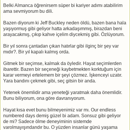
Belki Almanca öğrenirsem süper bi kariyer adımı atabilirim
ama sevmiyorum bu dili.
Bazen diyorum ki Jeff Buckley neden öldü, bazen bana hala
yaşıyormuş gibi geliyor hatta arkadaşımmış, birazdan beni
arayacakmış, çıkıp kahve içelim diycekmiş gibi. Özlüyorum.
Bir yıl sonra çantadan çıkan hatırlar gibi ilginç bir şey var
mıdır?. Bir yıl kapalı kalmış orda.
Gitmek bir seçimse, kalmak da öyledir. Hayat seçimlerden
ibarettir. Bazen bir seçeneği kaybetmekten korktuğum için
karar vermeyi ertelemem bir şeyi çözmez. İşkenceyi uzatır.
Yara bandını çekmek gibi, seç gitsin bir anda.
Yetenek önemlidir ama yeneteği yaratmak daha önemlidir.
Bunu biliyorum, ona göre davranıyorum.
Hayat kısa evet bunu bilmeyenimiz var mı. Our endless
numbered days demiş güzel bi adam. Sonsuz gibi geliyor
de mi? Sadece ölme deneyiminin sistemde
varolmayışındandır bu. O yüzden insanlar günü yaşama