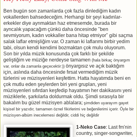
Ben bugün son zamanlarda çok fazla dinlediğim kadın
vokallerden bahsedeceğim. Herhangi bir şeyi kadınlar-
erkekler diye ayrımaktan haz etmesemde, burada bir
ayrıcalık yapacağım çünkü daha öncesinde "ben
sevmiyorum, kadın vokkaller bana hitap etmiyor" gibi saçma
salak laflar etmişliğim var. O zaman ki laflarımı birbir yedim
tabi, olsun kendi kendimi bozmaktan çok mulu oluyorum.
Son bir yılda müzik konusunda çok farklı bir şekilde
geliştiğim ve müziğe nerdeyse tamamen
(hala birkaç önyargım
önyargısız ve açık baktığım
var, onlar da zamanla geçecektir:))
için, aslında daha öncesinde fırsat vermediğim müzik
türlerini ve müzisyenleri keşfettim. Hatta hayatımda beni en
çok mutlu eden şeylerden biri yeni grupları, yeni
müzisyenleri sıfırdan keşfedip hayatımın her dakikasını yeni
müziklerle, şarkılarla doldurmak oldu. Şimdi sırasıyla bir
bakalım bu güzel müzisyen ablalara;
şimdiden uyarayım gayet
kişisel bir yazıdır, tamamen öznel fikirlerimi ve beğenilerimi içerir. Öyle bir
müzisyen-albüm inecelemesi değildir, ciddi hiç değildir
1-Neko Case
: Last fm'nin
country, singer-songwriter,