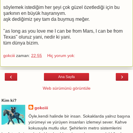
söylemek istediğim her şeyi çok güzel özetlediği için bu
şarkının en büyük hayranıyım.
aşk dediğimiz şey tam da buymuş meğer.
"as long as you love me I can be from Mars, I can be from
Texas" oluruz yani, nedir ki yani.
tüm dünya bizim.
gokciii
zaman:
22:55
Hiç yorum yok:
‹
›
Ana Sayfa
Web sürümünü görüntüle
Kim ki?
gokciii
Öyle,kendi halinde bir insan. Sokaklarda yalnız başına
yürümeyi ve yürüyen insanları izlemeyi sever. Kahve
kokusuyla mutlu olur. Şehirlerin metro sistemlerini