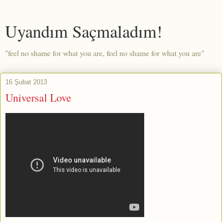
Uyandım Saçmaladım!
"feel no shame for what you are, feel no shame for what you are"
16 Şubat 2013
Universal Love