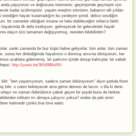
 anda yaşıyorum ve doğrusunu isterseniz; geçmişimde geçmişim için
tecek kadar üzülmüştüm. yaşam enerjimi sömüren, babamın elli yıldan
lü istediğim hayatı kuramadığım bu yerdeyim şimdi. delice sevdiğim
. bir zamanlar olduğum insana ve hala olabileceğim onlarca farklı
erken hayatımda ilk defa mutluyum. gelmeyecek bir gelecekteki hayali
nra olayın özü tamamen değişiyormuş, nereden bilebilirdim?
ıyorlar. sanki zamanda bir buz küpü haline geliyorlar. tüm anlar, tüm zaman
ide. sonra her dinlediğimde hayatımın o donmuş anısına dönüyorum, her
mse uzaklara gidememiş. bir şarkının içinde donup kalmışlar. bir sabah
i hepsi.
http://youtu.be/3Kh09MuIfIU
rkes bilir. "ben yaşamıyorum, sadece zaman öldürüyorum" diyor şarkda thom
iş bile. o zaten bekleyecek ama gitme demesi de lazım. o illa ki denir.
rlaşır ve zaman öldürülünce çabuk geçen bir şeydir.bunu da herkes
esafelerden intikam mı almaya çalışırız yoksa? ondan da pek emin
rer kelimedir çünkü true love waits.