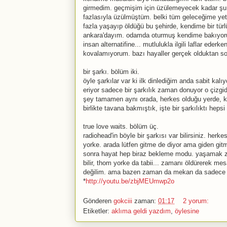
girmedim. geçmişim için üzülemeyecek kadar şu
fazlasıyla üzülmüştüm. belki tüm geleceğime ye
fazla yaşayıp öldüğü bu şehirde, kendime bir tür
ankara'dayım. odamda oturmuş kendime bakıyorum
insan alternatifine... mutlulukla ilgili laflar ed
kovalamıyorum. bazı hayaller gerçek olduktan so
bir şarkı. bölüm iki.
öyle şarkılar var ki ilk dinlediğim anda sabit kal
eriyor sadece bir şarkılık zaman donuyor o çizg
şey tamamen aynı orada, herkes olduğu yerde, ki
birlikte tavana bakmıştık, işte bir şarkılıktı heps
true love waits. bölüm üç.
radiohead'in böyle bir şarkısı var bilirsiniz. he
yorke. arada lütfen gitme de diyor ama giden gitm
sonra hayat hep biraz bekleme modu. yaşamak zo
bilir, thom yorke da tabii... zamanı öldürerek m
değilim. ama bazen zaman da mekan da sadece bi
*
http://youtu.be/zbjMEUmwp2o
Gönderen
gokciii
zaman:
01:17
2 yorum:
Etiketler:
aklıma geldi yazdım
,
öylesine