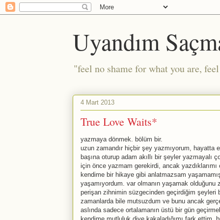
Uyandım Saçm
"feel no shame for what you are, fee
4 Mart 2013
True Love Waits*
yazmaya dönmek. bölüm bir.
uzun zamandır hiçbir şey yazmıyorum, hayatta en 
başına oturup adam akıllı bir şeyler yazmayalı
için önce yazmam gerekirdi, ancak yazdıklarımı o
kendime bir hikaye gibi anlatmazsam yaşamamışım 
yaşamıyordum. var olmanın yaşamak olduğunu zann
perişan zihnimin süzgecinden geçirdiğim şeyler
zamanlarda bile mutsuzdum ve bunu ancak gerçe
aslında sadece ortalamanın üstü bir gün geçirme
kendime mutluluk diye kakaladığımı fark ettim. b