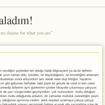
aladım!
l no shame for what you are"
sevdiğim şeylerden biri olduğu halde bilgisayarın ya da bir defterin
 çok uzun zaman oldu. eskiden, ne düşündüğümü, ne hissettiğimi anlamam
kuduktan sonra anlıyordum tam olarak neler olup bittiğini. hayatımı
gibi geliyordu herhalde. tabii şöyle bir gerçek de vardı ki ben zaten
edip birbirinin aynı günlerimin içinden hikayeler çıkarmaya çalışıyor,
i bir de yazı süzgecinden geçiriyordum. çok mutsuzdum, mutlu olduğum
kten mutlu olduğumda anladım. bir zamanlar mutluluk zannettiğim şeyin
k olduğunun ayrımına vardım. anlık neşeleri uzatmaya çalışıp çalışıp
u farkındalık sonrası geçmişteki halime acımak gibi saçmalıklar içine de