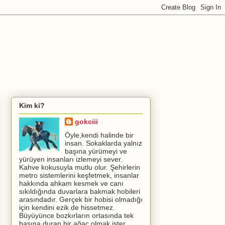
Kim ki?
gokciii
Öyle,kendi halinde bir
insan. Sokaklarda yalnız
başına yürümeyi ve
yürüyen insanları izlemeyi sever.
Kahve kokusuyla mutlu olur. Şehirlerin
metro sistemlerini keşfetmek, insanlar
hakkında ahkam kesmek ve canı
sıkıldığında duvarlara bakmak hobileri
arasındadır. Gerçek bir hobisi olmadığı
için kendini ezik de hissetmez.
Büyüyünce bozkırların ortasında tek
başına duran bir ağaç olmak ister.