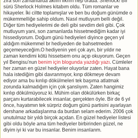
zira son zamanlarda aklım fikrim hep orada. Sherlock! Bir
sürü Sherlock Holmes kitabım oldu. Tüm romanlar ve
hikayeler. İki ciltte toplamışlar ve ben bu doğum günümde o
mükemmelliğe sahip oldum. Nasıl mutluyum belli değil.
Diğer tüm hediyelerimi de deli gibi sevdim deli gibi. Çok
mutluyum yani, son zamanlarda hissetmediğim kadar iyi
hissediyorum. Doğum günü hediyeleri diyince geçen yıl
aldığım mükemmel br hediyeden de bahsetmeden
geçemeyeceğim.O hediyenin yeri çok ayrı, bir yıldır ne
zaman kendimi kötü hissetsem onu açıp okuyorum. Geçen
yıl Bengisu'nun
benim için blogunda yazdığı yazı
. Cümleler
her zaman en güzel hediyeler oluyorlar zaten. Hayat bana
hala istediğim gibi davranmıyor, kırıp dökmeye devam
ediyor ama bu kırılıp dökülmeleri tek başıma atlatmak
zorunda kalmadığım için çok şanslıyım. Zaten hangimiz
kırılıp dökülmüyoruz ki. Mühim olan dökülürken birkaç
parçanı kurtarabilecek insanlar, gerçekten öyle. Bir de 6 yıl
önce, hayatımın tek sürpriz doğum günü partisini ayarlayan
dershane arkadaşlarıma da burdan selam ederim. 2006 çok
unutulmaz bir yıldı birçok açıdan. En güzel hediyeler listesi
gibi oldu böyle ama tüm hediyeler birbirinden güzel, ne
diyim iyi ki var bu insanlar. Benim insanlarım.