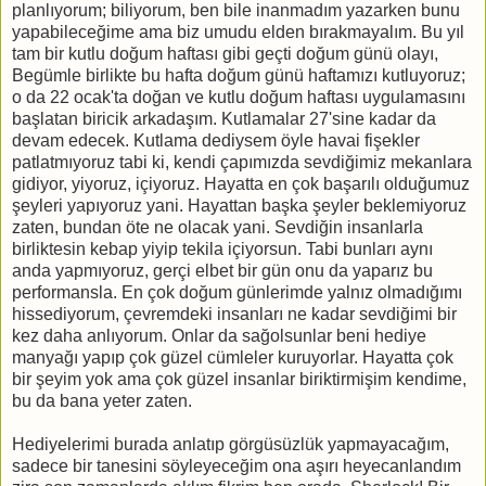
planlıyorum; biliyorum, ben bile inanmadım yazarken bunu
yapabileceğime ama biz umudu elden bırakmayalım. Bu yıl
tam bir kutlu doğum haftası gibi geçti doğum günü olayı,
Begümle birlikte bu hafta doğum günü haftamızı kutluyoruz;
o da 22 ocak'ta doğan ve kutlu doğum haftası uygulamasını
başlatan biricik arkadaşım. Kutlamalar 27'sine kadar da
devam edecek. Kutlama dediysem öyle havai fişekler
patlatmıyoruz tabi ki, kendi çapımızda sevdiğimiz mekanlara
gidiyor, yiyoruz, içiyoruz.
Hayatta en çok başarılı olduğumuz
şeyleri yapıyoruz yani. Hayattan başka şeyler beklemiyoruz
zaten, bundan öte ne olacak yani. Sevdiğin insanlarla
birliktesin kebap yiyip tekila içiyorsun. Tabi bunları aynı
anda yapmıyoruz, gerçi elbet bir gün onu da yaparız bu
performansla. En çok doğum günlerimde yalnız olmadığımı
hissediyorum, çevremdeki insanları ne kadar sevdiğimi bir
kez daha anlıyorum. Onlar da sağolsunlar beni hediye
manyağı yapıp çok güzel cümleler kuruyorlar. Hayatta çok
bir şeyim yok ama çok güzel insanlar biriktirmişim kendime,
bu da bana yeter zaten.
Hediyelerimi burada anlatıp görgüsüzlük yapmayacağım,
sadece bir tanesini söyleyeceğim ona aşırı heyecanlandım