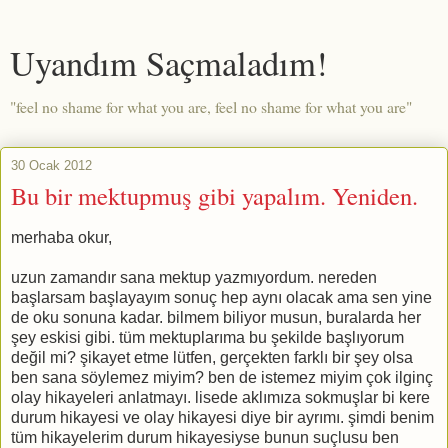
Uyandım Saçmaladım!
"feel no shame for what you are, feel no shame for what you are"
30 Ocak 2012
Bu bir mektupmuş gibi yapalım. Yeniden.
merhaba okur,
uzun zamandır sana mektup yazmıyordum. nereden
başlarsam başlayayım sonuç hep aynı olacak ama sen yine
de oku sonuna kadar. bilmem biliyor musun, buralarda her
şey eskisi gibi. tüm mektuplarıma bu şekilde başlıyorum
değil mi? şikayet etme lütfen, gerçekten farklı bir şey olsa
ben sana söylemez miyim? ben de istemez miyim çok ilginç
olay hikayeleri anlatmayı. lisede aklımıza sokmuşlar bi kere
durum hikayesi ve olay hikayesi diye bir ayrımı. şimdi benim
tüm hikayelerim durum hikayesiyse bunun suçlusu ben