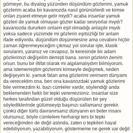
görmeye
. bu diyalog yüzünden düşündüm gözlerimi, yamuk
gözlerim acaba bir kavanozda nasıl görünürlerdi ve kimse
onları ziyaret etmeye gelir miydi? acaba insanlar yamuk
gözleri de yamuk olmayan gözler kadar seviyorlar mıydı?
kavanozda dururken onların eşit olmadığı anlaşılır mıydı
yoksa sadece yüzümde mi gözlerin eşitsizliği bir anlam
ifade ediyordu. düşündüm düşünmesine ama cevabını hiçbir
zaman öğrenmeyeceğim çıkmaz yol sorular işte, klasik
sorularım, yararsız ve cevapsız. bi keresinde bir adam
gözlerimizi değişelim
demişti bana.
senin gözlerin benim
olsun
. bunu bir iltifat olarak mı algılamalıydım bilmiyorum.
ama istememiştim gözlerimi kimseyle değişmek, neden
değişeyim ki. yamuk falan ama gözlerimi verirsem dünyamı
da verecektim ona. ben ona kavanozdaki yamuk gözlerimi
bile vermezdim ki. bazı cümleler vardır, söylendiği anda
beklenenden farklı bir tepki veremezsiniz. insanlar size
herkes tarafından güzel olduğu düşünülen bir şey
söylediklerinde gülümseyip başınızı sallamanız gerekir.
çünkü diğer türlü davranırsanız dünyanın en beter insanı
olursunuz. böyle cümlelere herhangi ters bi tepki
vereceğimden de değil aslında, zaten o tepkileri hayal
edebiliyorum, yazabiliyorum, göstermeme ne gerek var değil