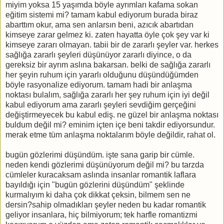
miyim yoksa 15 yaşımda böyle ayrımları kafama sokan
eğitim sistemi mi? tamam kabul ediyorum burada biraz
abarttım okur, ama sen anlarsın beni, azıcık abartıdan
kimseye zarar gelmez ki. zaten hayatta öyle çok şey var ki
kimseye zararı olmayan. tabii bir de zararlı şeyler var. herkes
sağlığa zararlı şeyleri düşünüyor zararlı diyince, o da
gereksiz bir ayrım aslına bakarsan. belki de sağlığa zararlı
her şeyin ruhum için yararlı olduğunu düşündüğümden
böyle rasyonalize ediyorum. tamam hadi bir anlaşma
noktası bulalım, sağlığa zararlı her şey ruhum için iyi değil
kabul ediyorum ama zararlı şeyleri sevdiğim gerçeğini
değiştirmeyecek bu kabul ediş. ne güzel bir anlaşma noktası
buldum değil mi? eminim içten içe beni takdir ediyorsundur.
merak etme tüm anlaşma noktalarım böyle değildir, rahat ol.
bugün gözlerimi düşündüm. işte sana garip bir cümle.
neden kendi gözlerimi düşünüyorum değil mi? bu tarzda
cümleler kuracaksam aslında insanlar romantik laflara
bayıldığı için "bugün gözlerini düşündüm" şeklinde
kurmalıyım ki daha çok dikkat çeksin, bilmem sen ne
dersin?sahip olmadıkları şeyler neden bu kadar romantik
geliyor insanlara, hiç bilmiyorum; tek harfle romantizmi