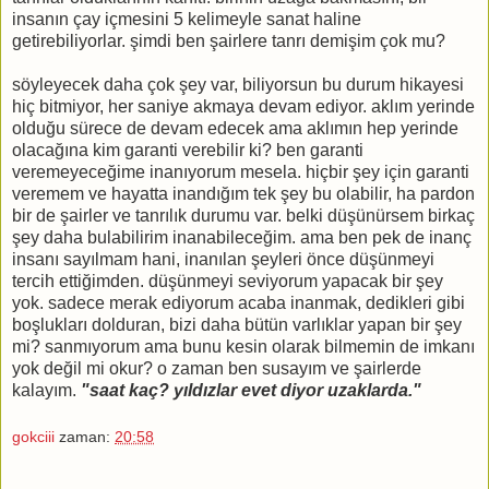
insanın çay içmesini 5 kelimeyle sanat haline
getirebiliyorlar. şimdi ben şairlere tanrı demişim çok mu?
söyleyecek daha çok şey var, biliyorsun bu durum hikayesi
hiç bitmiyor, her saniye akmaya devam ediyor. aklım yerinde
olduğu sürece de devam edecek ama aklımın hep yerinde
olacağına kim garanti verebilir ki? ben garanti
veremeyeceğime inanıyorum mesela. hiçbir şey için garanti
veremem ve hayatta inandığım tek şey bu olabilir, ha pardon
bir de şairler ve tanrılık durumu var. belki düşünürsem birkaç
şey daha bulabilirim inanabileceğim. ama ben pek de inanç
insanı sayılmam hani, inanılan şeyleri önce düşünmeyi
tercih ettiğimden. düşünmeyi seviyorum yapacak bir şey
yok. sadece merak ediyorum acaba inanmak, dedikleri gibi
boşlukları dolduran, bizi daha bütün varlıklar yapan bir şey
mi? sanmıyorum ama bunu kesin olarak bilmemin de imkanı
yok değil mi okur? o zaman ben susayım ve şairlerde
kalayım.
"
saat kaç? yıldızlar evet diyor uzaklarda."
gokciii
zaman:
20:58