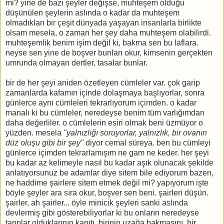
mi? yine de bazı şeyler değişse, muhteşem olduğu
düşünülen şeylerin aslında o kadar da muhteşem
olmadıkları bir çeşit dünyada yaşayan insanlarla birlikte
olsam mesela, o zaman her şey daha muhteşem olabilirdi.
muhteşemlik benim işim değil ki, bakma sen bu laflara.
neyse sen yine de boşver bunları okur, kimsenin gerçekten
umrunda olmayan dertler, tasalar bunlar.
bir de her şeyi aniden özetleyen cümleler var. çok garip
zamanlarda kafamın içinde dolaşmaya başlıyorlar, sonra
günlerce aynı cümleleri tekrarlıyorum içimden. o kadar
manalı ki bu cümleler, neredeyse benim tüm varlığımdan
daha değerliler. o cümlelerin esiri olmak beni üzmüyor o
yüzden. mesela
"yalnızlığı soruyorlar, yalnızlık, bir ovanın
düz oluşu gibi bir şey"
diyor cemal süreya. ben bu cümleyi
günlerce içimden tekrarlamışım ne gam ne keder. her şeyi
bu kadar az kelimeyle nasıl bu kadar aşık olunacak şekilde
anlatıyorsunuz be adamlar diye sitem bile ediyorum bazen,
ne haddime şairlere sitem etmek değil mi? yapıyorum işte
böyle şeyler ara sıra okur, boşver sen beni. şairleri düşün.
şairler, ah şairler... öyle minicik şeyleri sanki aslında
devlermiş gibi gösterebiliyorlar ki bu onların neredeyse
tanrılar olduklarının kanıtı. birinin uzağa bakmasını, bir