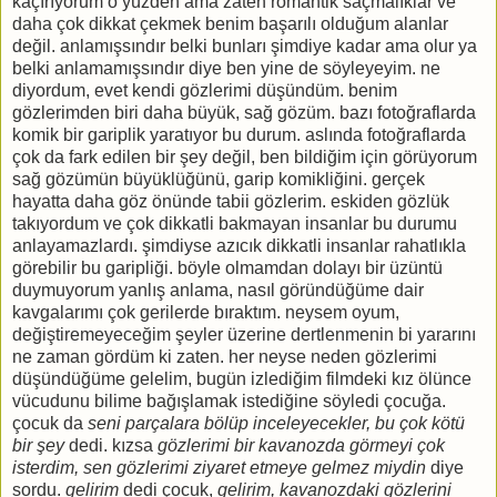
kaçırıyorum o yüzden ama zaten romantik saçmalıklar ve
daha çok dikkat çekmek benim başarılı olduğum alanlar
değil. anlamışsındır belki bunları şimdiye kadar ama olur ya
belki anlamamışsındır diye ben yine de söyleyeyim. ne
diyordum, evet kendi gözlerimi düşündüm. benim
gözlerimden biri daha büyük, sağ gözüm. bazı fotoğraflarda
komik bir gariplik yaratıyor bu durum. aslında fotoğraflarda
çok da fark edilen bir şey değil, ben bildiğim için görüyorum
sağ gözümün büyüklüğünü, garip komikliğini. gerçek
hayatta daha göz önünde tabii gözlerim. eskiden gözlük
takıyordum ve çok dikkatli bakmayan insanlar bu durumu
anlayamazlardı. şimdiyse azıcık dikkatli insanlar rahatlıkla
görebilir bu garipliği. böyle olmamdan dolayı bir üzüntü
duymuyorum yanlış anlama, nasıl göründüğüme dair
kavgalarımı çok gerilerde bıraktım. neysem oyum,
değiştiremeyeceğim şeyler üzerine dertlenmenin bi yararını
ne zaman gördüm ki zaten. her neyse neden gözlerimi
düşündüğüme gelelim, bugün izlediğim filmdeki kız ölünce
vücudunu bilime bağışlamak istediğine söyledi çocuğa.
çocuk da
seni parçalara bölüp inceleyecekler, bu çok kötü
bir şey
dedi. kızsa
gözlerimi bir kavanozda görmeyi çok
isterdim, sen gözlerimi ziyaret etmeye gelmez miydin
diye
sordu.
gelirim
dedi çocuk,
gelirim, kavanozdaki gözlerini