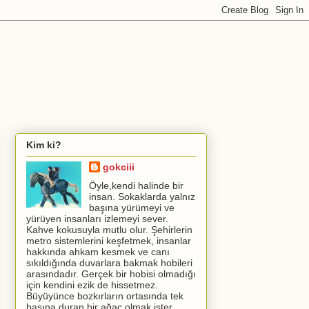
Kim ki?
gokciii
Öyle,kendi halinde bir
insan. Sokaklarda yalnız
başına yürümeyi ve
yürüyen insanları izlemeyi sever.
Kahve kokusuyla mutlu olur. Şehirlerin
metro sistemlerini keşfetmek, insanlar
hakkında ahkam kesmek ve canı
sıkıldığında duvarlara bakmak hobileri
arasındadır. Gerçek bir hobisi olmadığı
için kendini ezik de hissetmez.
Büyüyünce bozkırların ortasında tek
başına duran bir ağaç olmak ister.