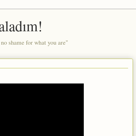
aladım!
l no shame for what you are"