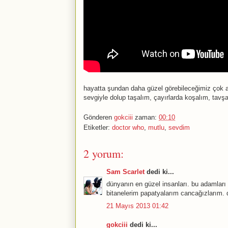
hayatta şundan daha güzel görebileceğimiz çok a
sevgiyle dolup taşalım, çayırlarda koşalım, tavş
Gönderen
gokciii
zaman:
00:10
Etiketler:
doctor who
,
mutlu
,
sevdim
2 yorum:
Sam Scarlet
dedi ki...
dünyanın en güzel insanları. bu adamları
bitanelerim papatyalarım cancağızlarım. d
21 Mayıs 2013 01:42
gokciii
dedi ki...