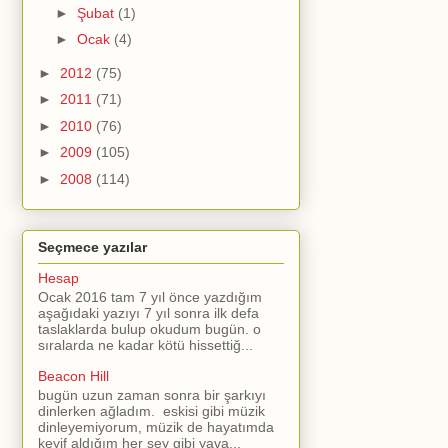
►
Şubat
(1)
►
Ocak
(4)
►
2012
(75)
►
2011
(71)
►
2010
(76)
►
2009
(105)
►
2008
(114)
Seçmece yazılar
Hesap
Ocak 2016 tam 7 yıl önce yazdığım
aşağıdaki yazıyı 7 yıl sonra ilk defa
taslaklarda bulup okudum bugün. o
sıralarda ne kadar kötü hissettiğ...
Beacon Hill
bugün uzun zaman sonra bir şarkıyı
dinlerken ağladım. eskisi gibi müzik
dinleyemiyorum, müzik de hayatımda
keyif aldığım her şey gibi yava...