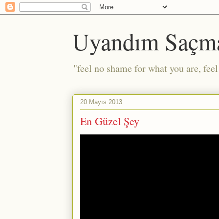
Uyandım Saçm
"feel no shame for what you are, fee
20 Mayıs 2013
En Güzel Şey