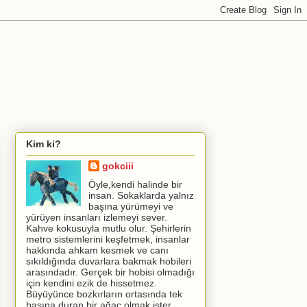
Kim ki?
gokciii
Öyle,kendi halinde bir
insan. Sokaklarda yalnız
başına yürümeyi ve
yürüyen insanları izlemeyi sever.
Kahve kokusuyla mutlu olur. Şehirlerin
metro sistemlerini keşfetmek, insanlar
hakkında ahkam kesmek ve canı
sıkıldığında duvarlara bakmak hobileri
arasındadır. Gerçek bir hobisi olmadığı
için kendini ezik de hissetmez.
Büyüyünce bozkırların ortasında tek
başına duran bir ağaç olmak ister.