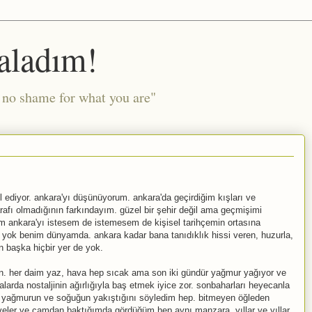
aladım!
l no shame for what you are"
ul ediyor. ankara'yı düşünüyorum. ankara'da geçirdiğim kışları ve
arafı olmadığının farkındayım. güzel bir şehir değil ama geçmişimi
ankara'yı istesem de istemesem de kişisel tarihçemin ortasına
 yok benim dünyamda. ankara kadar bana tanıdıklık hissi veren, huzurla,
n başka hiçbir yer de yok.
an. her daim yaz, hava hep sıcak ama son iki gündür yağmur yağıyor ve
arda nostaljinin ağırlığıyla baş etmek iyice zor. sonbaharları heyecanla
ın, yağmurun ve soğuğun yakıştığını söyledim hep. bitmeyen öğleden
veler ve camdan baktığımda gördüğüm hep aynı manzara. yıllar ve yıllar