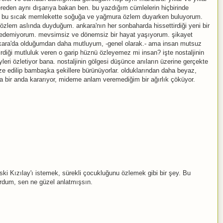
eden aynı dışarıya bakan ben. bu yazdığım cümlelerin hiçbirinde
mi bu sıcak memlekette soğuğa ve yağmura özlem duyarken buluyorum.
zlem aslında duyduğum. ankara'nın her sonbaharda hissettirdiği yeni bir
sedemiyorum. mevsimsiz ve dönemsiz bir hayat yaşıyorum. şikayet
kara'da olduğumdan daha mutluyum, -genel olarak.- ama insan mutsuz
rdiği mutluluk veren o garip hüznü özleyemez mi insan? işte nostaljinin
leri özletiyor bana. nostaljinin gölgesi düşünce anıların üzerine gerçekte
ize edilip bambaşka şekillere bürünüyorlar. olduklarından daha beyaz,
sa bir anda kararıyor, mideme anlam veremediğim bir ağırlık çöküyor.
ki Kızılay'ı istemek, sürekli çocukluğunu özlemek gibi bir şey. Bu
ordum, sen ne güzel anlatmışsın.