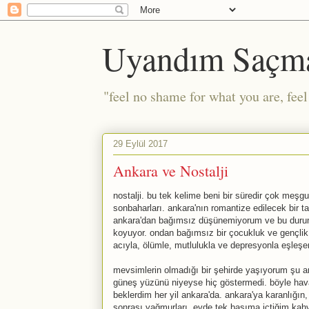
Uyandım Saçm
"feel no shame for what you are, fee
29 Eylül 2017
Ankara ve Nostalji
nostalji. bu tek kelime beni bir süredir çok meşg
sonbaharları. ankara'nın romantize edilecek bir t
ankara'dan bağımsız düşünemiyorum ve bu durum 
koyuyor. ondan bağımsız bir çocukluk ve gençlik
acıyla, ölümle, mutlulukla ve depresyonla eşleşe
mevsimlerin olmadığı bir şehirde yaşıyorum şu 
güneş yüzünü niyeyse hiç göstermedi. böyle haval
beklerdim her yil ankara'da. ankara'ya karanlığ
sonrası yağmurları, evde tek başıma içtiğim kah