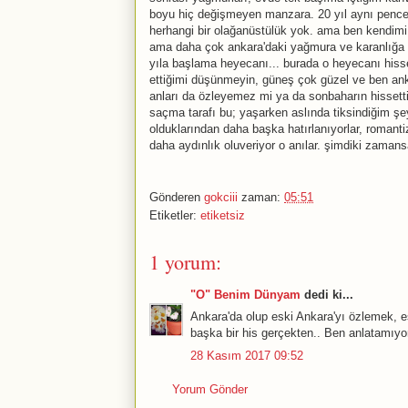
boyu hiç değişmeyen manzara. 20 yıl aynı pencer
herhangi bir olağanüstülük yok. ama ben kendi
ama daha çok ankara'daki yağmura ve karanlığa ö
yıla başlama heyecanı... burada o heyecanı his
ettiğimi düşünmeyin, güneş çok güzel ve ben an
anları da özleyemez mi ya da sonbaharın hissetti
saçma tarafı bu; yaşarken aslında tiksindiğim şey
olduklarından daha başka hatırlanıyorlar, romant
daha aydınlık oluveriyor o anılar. şimdiki zaman
Gönderen
gokciii
zaman:
05:51
Etiketler:
etiketsiz
1 yorum:
"O" Benim Dünyam
dedi ki...
Ankara'da olup eski Ankara'yı özlemek, es
başka bir his gerçekten.. Ben anlatamıy
28 Kasım 2017 09:52
Yorum Gönder