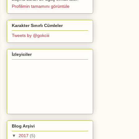
Profilimin tamamını görüntüle
Karakter Sınırlı Cümleler
Tweets by @gokciii
İzleyiciler
Blog Arşivi
▼
2017
(5)