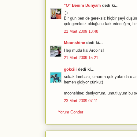
"O" Benim Dünyam
dedi ki...
:))
Bir gün ben de gereksiz hiçbir şeyi düşü
çok gereksiz olduğunu fark edeceğim, bir 
21 Mart 2009 13:48
Moonshine
dedi ki...
Hep mutlu kal Arcoiris!
21 Mart 2009 15:21
gokciii
dedi ki...
sokak lambası; umarım çok yakında o an ge
hemen gidiyor çünkü:)
moonshine; deniyorrum, umutluyum bu se
23 Mart 2009 07:11
Yorum Gönder