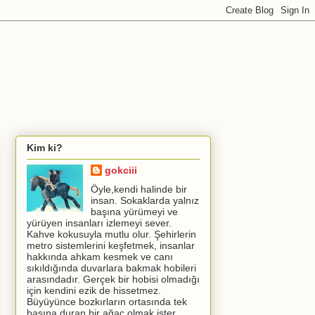
Kim ki?
gokciii
Öyle,kendi halinde bir
insan. Sokaklarda yalnız
başına yürümeyi ve
yürüyen insanları izlemeyi sever.
Kahve kokusuyla mutlu olur. Şehirlerin
metro sistemlerini keşfetmek, insanlar
hakkında ahkam kesmek ve canı
sıkıldığında duvarlara bakmak hobileri
arasındadır. Gerçek bir hobisi olmadığı
için kendini ezik de hissetmez.
Büyüyünce bozkırların ortasında tek
başına duran bir ağaç olmak ister.