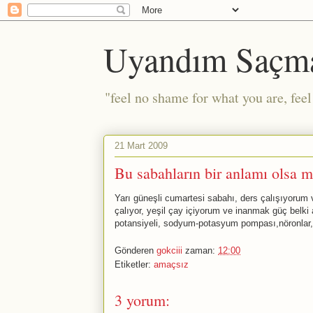
Uyandım Saçm
"feel no shame for what you are, fee
21 Mart 2009
Bu sabahların bir anlamı olsa m
Yarı güneşli cumartesi sabahı, ders çalışıyor
çalıyor, yeşil çay içiyorum ve inanmak güç bel
potansiyeli, sodyum-potasyum pompası,nöronlar, 
Gönderen
gokciii
zaman:
12:00
Etiketler:
amaçsız
3 yorum: