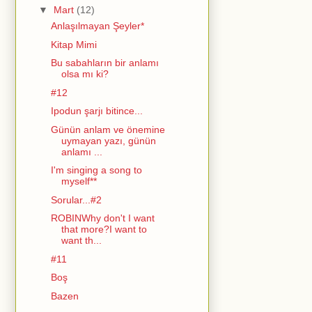
▼
Mart
(12)
Anlaşılmayan Şeyler*
Kitap Mimi
Bu sabahların bir anlamı
olsa mı ki?
#12
Ipodun şarjı bitince...
Günün anlam ve önemine
uymayan yazı, günün
anlamı ...
I'm singing a song to
myself**
Sorular...#2
ROBINWhy don't I want
that more?I want to
want th...
#11
Boş
Bazen