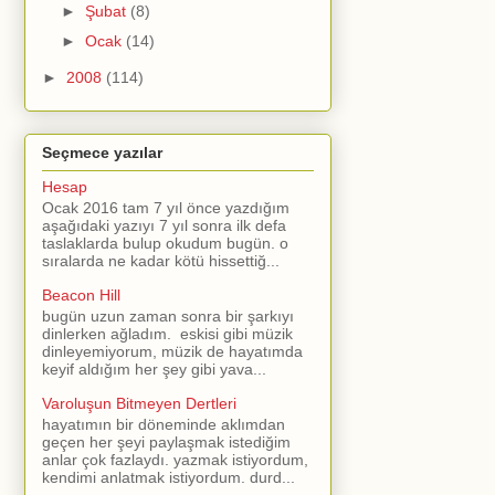
►
Şubat
(8)
►
Ocak
(14)
►
2008
(114)
Seçmece yazılar
Hesap
Ocak 2016 tam 7 yıl önce yazdığım
aşağıdaki yazıyı 7 yıl sonra ilk defa
taslaklarda bulup okudum bugün. o
sıralarda ne kadar kötü hissettiğ...
Beacon Hill
bugün uzun zaman sonra bir şarkıyı
dinlerken ağladım. eskisi gibi müzik
dinleyemiyorum, müzik de hayatımda
keyif aldığım her şey gibi yava...
Varoluşun Bitmeyen Dertleri
hayatımın bir döneminde aklımdan
geçen her şeyi paylaşmak istediğim
anlar çok fazlaydı. yazmak istiyordum,
kendimi anlatmak istiyordum. durd...