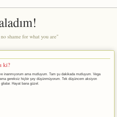
aladım!
l no shame for what you are"
ı ki?
um ve inanmıyorum ama mutluyum. Tam şu dakikada mutluyum. Vega
ki ama gereksiz hiçbir şey düşünmüyorum. Tek düşüncem aksiyon
glialar. Hayat bana güzel.