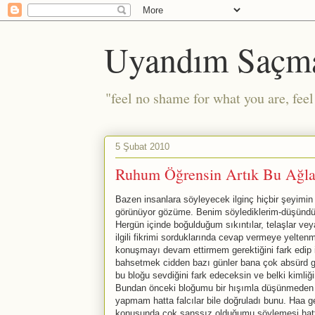
Uyandım Saçm
"feel no shame for what you are, fee
5 Şubat 2010
Ruhum Öğrensin Artık Bu Ağla
Bazen insanlara söyleyecek ilginç hiçbir şeyim
görünüyor gözüme. Benim söylediklerim-düşündükl
Hergün içinde boğulduğum sıkıntılar, telaşlar vey
ilgili fikrimi sorduklarında cevap vermeye yelte
konuşmayı devam ettirmem gerektiğini fark edi
bahsetmek cidden bazı günler bana çok absürd ge
bu bloğu sevdiğini fark edeceksin ve belki kiml
Bundan önceki bloğumu bir hışımla düşünmeden d
yapmam hatta falcılar bile doğruladı bunu. Haa ge
konusunda çok şanssız olduğumu söylemesi hatta 