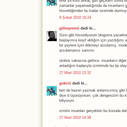
evet ya kötü birkaç gün geçirdim sonra d
zamanlar yaşamadığımda da insanların gari
hissettiğimden bu kadar üzerinde durmuy
9 Şubat 2010 16:24
gillerprensi
dedi ki...
Sizin gibi hissediyorum bloguma yazarke
başlayınca keyif aldığım için yazdığımı 
bir şeylere içini dökmeyi arzulamış. mode
arzulamamız sanırım.
otobüs vakasına gelince. insanların diğ
anladığım kadarıyla izmirimde bu tip olay
27 Mart 2010 13:32
gokciii
dedi ki...
ben de bazen yazmak anlamsızmış gibi h
diye d üşünüyorum. çok dengesizim bu 
biliyorum.
izmirin insanları gerçekten bu konuda daha
27 Mart 2010 14:38