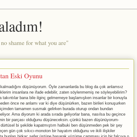
aladım!
l no shame for what you are"
tan Eski Oyunu
in kalmadığını düşünüyorum. Öyle zamanlarda bu blog da çok anlamsız
erim insanlara ne ifade edebilir, zaten söylenmemiş ne söyleyebilirim?
a takıntılar bana bile ilginç gelmemeye başlamışken insanlar bir konuyla
nmeden önce ne anlamı var ki diye düşünürken, bazen birileri konuşurken
p içimden tamamen susmak gelirken burada oturup ondan bundan
liyor. Ama diyorum ki arada sırada geliyorlar bana, nasılsa bu geçince
iğinin bir parçası olduğunu düşüneceksin.-çünkü bazen düşünüyorum-
ürtüsel bi şekilde kapatmıştım halbuki ben düşünmeden pek bir şey
çen gün çok sıkıcı-monoton bir hayatım olduğunu ve ikili ilişkiler
bunları birkaç sefer üstüne basarak yüzüme çarpması için bir falcıya o