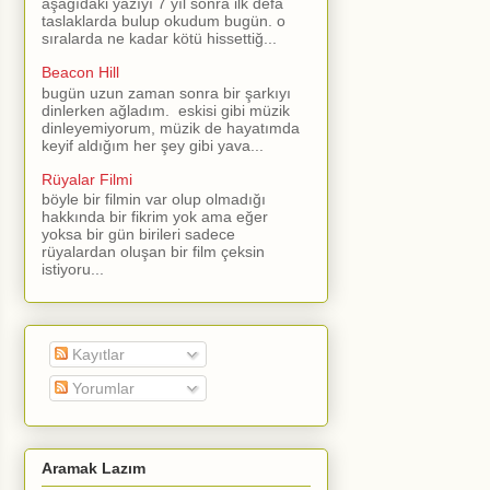
aşağıdaki yazıyı 7 yıl sonra ilk defa
taslaklarda bulup okudum bugün. o
sıralarda ne kadar kötü hissettiğ...
Beacon Hill
bugün uzun zaman sonra bir şarkıyı
dinlerken ağladım. eskisi gibi müzik
dinleyemiyorum, müzik de hayatımda
keyif aldığım her şey gibi yava...
Rüyalar Filmi
böyle bir filmin var olup olmadığı
hakkında bir fikrim yok ama eğer
yoksa bir gün birileri sadece
rüyalardan oluşan bir film çeksin
istiyoru...
Kayıtlar
Yorumlar
Aramak Lazım