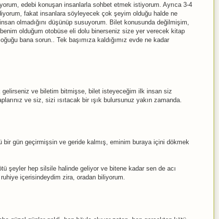
yorum, edebi konuşan insanlarla sohbet etmek istiyorum. Ayrıca 3-4
ssediyorum, fakat insanlara söyleyecek çok şeyim olduğu halde ne
nsan olmadığını düşünüp susuyorum. Bilet konusunda değilmişim,
benim olduğum otobüse eli dolu binerseniz size yer verecek kitap
 soğuğu bana sorun.. Tek başımıza kaldığımız evde ne kadar
lirseniz ve biletim bitmişse, bilet isteyeceğim ilk insan siz
larınız ve siz, sizi ısıtacak bir ışık bulursunuz yakın zamanda.
 bir gün geçirmişsin ve geride kalmış, eminim buraya içini dökmek
tü şeyler hep silsile halinde geliyor ve bitene kadar sen de acı
ruhiye içerisindeydim zira, oradan biliyorum.