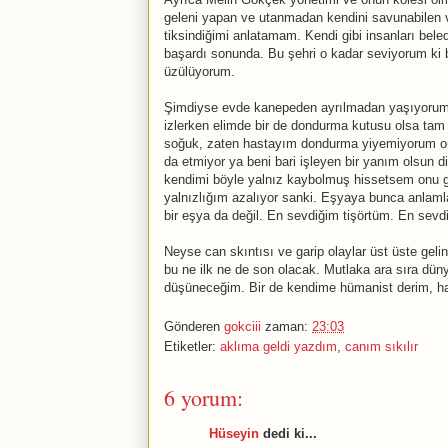
geleni yapan ve utanmadan kendini savunabilen v
tiksindiğimi anlatamam. Kendi gibi insanları bele
başardı sonunda. Bu şehri o kadar seviyorum ki
üzülüyorum.
Şimdiyse evde kanepeden ayrılmadan yaşıyorum, 
izlerken elimde bir de dondurma kutusu olsa tam 
soğuk, zaten hastayım dondurma yiyemiyorum onu
da etmiyor ya beni bari işleyen bir yanım olsun 
kendimi böyle yalnız kaybolmuş hissetsem onu giy
yalnızlığım azalıyor sanki. Eşyaya bunca anlam
bir eşya da değil. En sevdiğim tişörtüm. En sevd
Neyse can skıntısı ve garip olaylar üst üste geli
bu ne ilk ne de son olacak. Mutlaka ara sıra d
düşüneceğim. Bir de kendime hümanist derim, hal
Gönderen
gokciii
zaman:
23:03
Etiketler:
aklıma geldi yazdım
,
canım sıkılır
6 yorum:
Hüseyin
dedi ki...