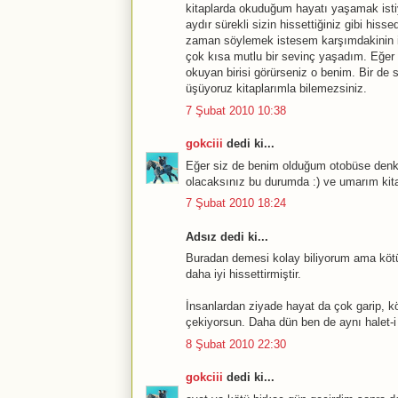
kitaplarda okuduğum hayatı yaşamak isti
aydır sürekli sizin hissettiğiniz gibi hi
zaman söylemek istesem karşımdakinin i
çok kısa mutlu bir sevinç yaşadım. Eğer 
okuyan birisi görürseniz o benim. Bir de
üşüyoruz kitaplarımla bilemezsiniz.
7 Şubat 2010 10:38
gokciii
dedi ki...
Eğer siz de benim olduğum otobüse denk ge
olacaksınız bu durumda :) ve umarım kitap
7 Şubat 2010 18:24
Adsız dedi ki...
Buradan demesi kolay biliyorum ama kötü
daha iyi hissettirmiştir.
İnsanlardan ziyade hayat da çok garip, kö
çekiyorsun. Daha dün ben de aynı halet-i 
8 Şubat 2010 22:30
gokciii
dedi ki...