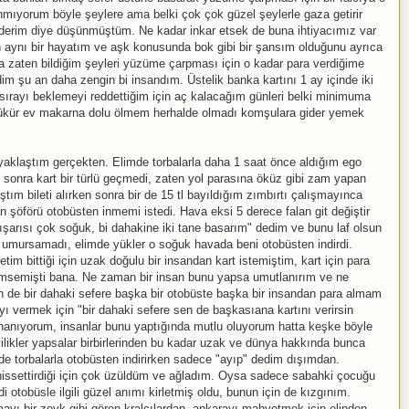
mıyorum böyle şeylere ama belki çok çok güzel şeylerle gaza getirir
sederim diye düşünmüştüm. Ne kadar inkar etsek de buna ihtiyacımız var
in aynı bir hayatım ve aşk konusunda bok gibi bir şansım olduğunu ayrıca
a zaten bildiğim şeyleri yüzüme çarpması için o kadar para verdiğime
 şu an daha zengin bi insandım. Üstelik banka kartını 1 ay içinde iki
 sırayı beklemeyi reddettiğim için aç kalacağım günleri belki minimuma
 şükür ev makarna dolu ölmem herhalde olmadı komşulara gider yemek
yaklaştım gerçekten. Elimde torbalarla daha 1 saat önce aldığım ego
sonra kart bir türlü geçmedi, zaten yol parasına öküz gibi zam yapan
ıştım bileti alırken sonra bir de 15 tl bayıldığım zımbırtı çalışmayınca
n şöförü otobüsten inmemi istedi. Hava eksi 5 derece falan git değiştir
dışarısı çok soğuk, bi dahakine iki tane basarım" dedim ve bunu laf olsun
mursamadı, elimde yükler o soğuk havada beni otobüsten indirdi.
im bittiği için uzak doğulu bir insandan kart istemiştim, kart için para
lümsemişti bana. Ne zaman bir insan bunu yapsa umutlanırım ve ne
n de bir dahaki sefere başka bir otobüste başka bir insandan para almam
ayı vermek için "bir dahaki sefere sen de başkasıana kartını verirsin
nanıyorum, insanlar bunu yaptığında mutlu oluyorum hatta keşke böyle
 iyilikler yapsalar birbirlerinden bu kadar uzak ve dünya hakkında bunca
e torbalarla otobüsten indirirken sadece "ayıp" dedim dışımdan.
 hissettirdiği için çok üzüldüm ve ağladım. Oysa sadece sabahki çocuğu
obüsle ilgili güzel anımı kirletmiş oldu, bunun için de kızgınım.
yı bir zevk gibi gören kralcılardan, ankarayı mahvetmek için elinden