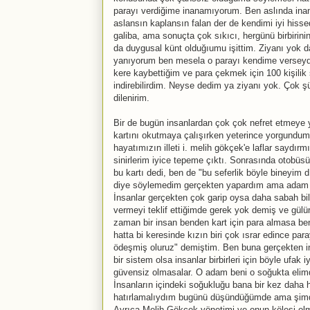
parayı verdiğime inanamıyorum. Ben aslında inan
aslansın kaplansın falan der de kendimi iyi his
galiba, ama sonuçta çok sıkıcı, hergünü birbirin
da duygusal künt olduğıumu işittim. Ziyanı yok d
yanıyorum ben mesela o parayı kendime verseydim
kere kaybettiğim ve para çekmek için 100 kişilik
indirebilirdim. Neyse dedim ya ziyanı yok. Çok
dilenirim.
Bir de bugün insanlardan çok çok nefret etmeye 
kartını okutmaya çalışırken yeterince yorgundum 
hayatımızın illeti i. melih gökçek'e laflar saydırm
sinirlerim iyice tepeme çıktı. Sonrasında otobüsü
bu kartı dedi, ben de "bu seferlik böyle bineyim 
diye söylemedim gerçekten yapardım ama adam u
İnsanlar gerçekten çok garip oysa daha sabah bilet
vermeyi teklif ettiğimde gerek yok demiş ve gü
zaman bir insan benden kart için para almasa be
hatta bi keresinde kızın biri çok ısrar edince par
ödeşmiş oluruz" demiştim. Ben buna gerçekten i
bir sistem olsa insanlar birbirleri için böyle ufak
güvensiz olmasalar. O adam beni o soğukta elimd
İnsanların içindeki soğukluğu bana bir kez daha
hatırlamalıydım bugünü düşündüğümde ama şimdi ot
Ayrıca Melih Gökçek yönetimi ve onun kölesi olma