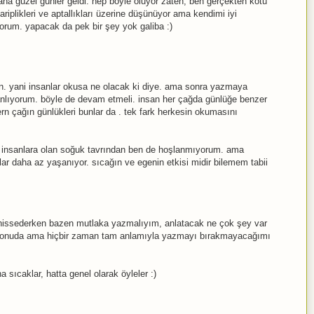
aha güzel günler geldi. hep böyle oluyor zaten, ben gerçekten kötü
plikleri ve aptallıkları üzerine düşünüyor ama kendimi iyi
orum. yapacak da pek bir şey yok galiba :)
n. yani insanlar okusa ne olacak ki diye. ama sonra yazmaya
anlıyorum. böyle de devam etmeli. insan her çağda günlüğe benzer
rn çağın günlükleri bunlar da . tek fark herkesin okumasını
er insanlara olan soğuk tavrından ben de hoşlanmıyorum. ama
lar daha az yaşanıyor. sıcağın ve egenin etkisi midir bilemem tabii
issederken bazen mutlaka yazmalıyım, anlatacak ne çok şey var
konuda ama hiçbir zaman tam anlamıyla yazmayı bırakmayacağımı
 sıcaklar, hatta genel olarak öyleler :)