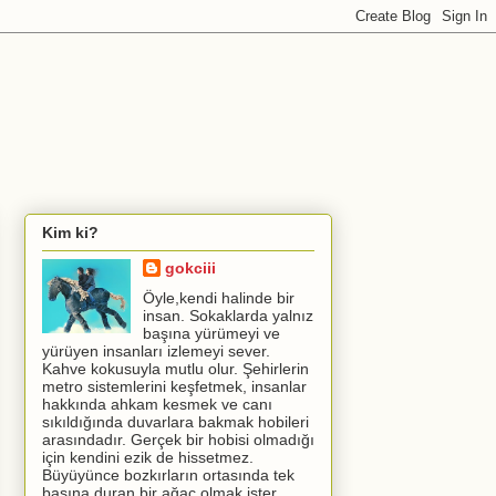
Kim ki?
gokciii
Öyle,kendi halinde bir
insan. Sokaklarda yalnız
başına yürümeyi ve
yürüyen insanları izlemeyi sever.
Kahve kokusuyla mutlu olur. Şehirlerin
metro sistemlerini keşfetmek, insanlar
hakkında ahkam kesmek ve canı
sıkıldığında duvarlara bakmak hobileri
arasındadır. Gerçek bir hobisi olmadığı
için kendini ezik de hissetmez.
Büyüyünce bozkırların ortasında tek
başına duran bir ağaç olmak ister.