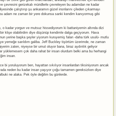
e çevresini gerizekalı müridlerle çevreleyen bu adamdan ne kadar
diyesinde çalıştırıp şu ankaramın güzel insnlarını çileden çıkarmayı
 bu adam ne zaman bir yere dokunsa sanki kendim kanıyormuş gibi
o kadar yorgun ve mutsuz hissediyorum ki battaniyemin altında dizi
bir klişe olabilirdim diye düşünüp kendimle dalga geçiyorum. Hava
n yerine başka şeyler yiyorum kuruyemiş falan -daha türk usulü- mutlu
diye yemeğe sarıldım galiba. Jeff Buckley tişörtüm üzerimde, ne zaman
erim zaten, niyeyse bir umut oluyor bana, biraz aydınlık geliyor
lar yüklemesem çok daha rahat bir insan olurdum belki ama bu herhangi
iğim insan.
nce bi yoruluyorum ben, hayattan sıkılıyor insanlardan tiksiniyorum ancak
ünyada neden bu kadar insan yaşıyor çoğu tamamen gereksizken diye
buki ne alaka. Pek öyle değilim bu günlerde.