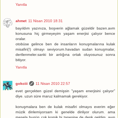
Yanıtla
ahmet
11 Nisan 2010 18:31
bayıldım yazınıza, boşverin ağlamak güzeldir bazen.avm
konusuna hiç girmeyeyim yaşam enerjisi çalıyor bence
oralar.
otobüse gelince ben de insanların konuşmalarına kulak
misafiri(!) olmayı seviyorum.havadan sudan konuşmalar,
dertlenmeler.sanki bir anlığına ortak oluyosunuz sonra
bitiyor.
Yanıtla
gokciii
11 Nisan 2010 22:57
evet gerçekten güzel demişsin "yaşam enerjisini çalıyor"
diye. uzun süre maruz kalmamak gerekiyor.
konuşmalara ben de kulak misafiri olmayıs everim eğer
müzik dinlemiyorsam ki genelde dinliyor olurum. ama
mesela bugün çok komik bi tanesine de denk geldim, ayıp