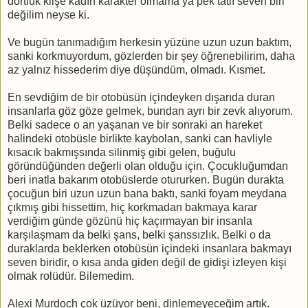
dörtlük klişe kadın karakter olmama ya pek tatlı seven biri
değilim neyse ki.
Ve bugün tanımadığım herkesin yüzüne uzun uzun baktım,
sanki korkmuyordum, gözlerden bir şey öğrenebilirim, daha
az yalnız hissederim diye düşündüm, olmadı. Kısmet.
En sevdiğim de bir otobüsün içindeyken dışarıda duran
insanlarla göz göze gelmek, bundan ayrı bir zevk alıyorum.
Belki sadece o an yaşanan ve bir sonraki an hareket
halindeki otobüsle birlikte kaybolan, sanki can havliyle
kısacık bakmışsında silinmiş gibi gelen, buğulu
göründüğünden değerli olan olduğu için. Çocukluğumdan
beri inatla bakarım otobüslerde otururken. Bugün durakta
çocuğun biri uzun uzun bana baktı, sanki foyam meydana
çıkmış gibi hissettim, hiç korkmadan bakmaya karar
verdiğim günde gözünü hiç kaçırmayan bir insanla
karşılaşmam da belki şans, belki şanssızlık. Belki o da
duraklarda beklerken otobüsün içindeki insanlara bakmayı
seven biridir, o kısa anda giden değil de gidişi izleyen kişi
olmak rolüdür. Bilemedim.
Alexi Murdoch çok üzüyor beni, dinlemeyeceğim artık.