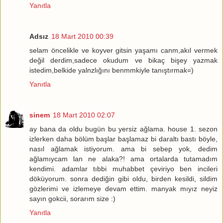
Yanıtla
Adsız
18 Mart 2010 00:39
selam öncelikle ve koyver gitsin yaşamı canm,akıl vermek
değil derdim,sadece okudum ve bikaç bişey yazmak
istedim,belkide yalnzlığını benmmkiyle tanıştırmak=)
Yanıtla
sinem
18 Mart 2010 02:07
ay bana da oldu bugün bu yersiz ağlama. house 1. sezon
izlerken daha bölüm başlar başlamaz bi daraltı bastı böyle,
nasıl ağlamak istiyorum. ama bi sebep yok, dedim
ağlamıycam lan ne alaka?! ama ortalarda tutamadım
kendimi. adamlar tıbbi muhabbet çeviriyo ben incileri
döküyorum. sonra dediğin gibi oldu, birden kesildi, sildim
gözlerimi ve izlemeye devam ettim. manyak mıyız neyiz
sayın gokcii, sorarım size :)
Yanıtla