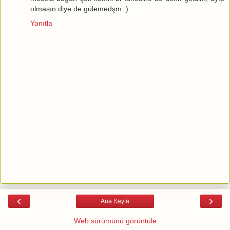
olmasın diye de gülemedşm :)
Yanıtla
‹
›
Ana Sayfa
Web sürümünü görüntüle