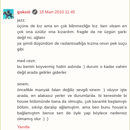
gokciii
18 Mart 2010 11:45
jazz;
üçüne de kız ama en çok bilinmezliğe kız. ben olsam en
çok ona üzülür ona kızardım. fragile da ne üzgün şarkı
değil mi, ağlatır.
ya şimdi düşündüm de raslantısallığa kızma onun pek suçu
gibi.
med cezir;
bu benim koyvermiş halim aslında :) durum o kadar vahim
değil arada gelirler giderler.
sinem;
öncelikle manyak falan değiliz sevgili sinem :) oluyor işte
arada, en alakasız yerler ve durumlarda. bi keresinde bi
house bölümünde bana da olmuştu, çok karanlık başlamıştı
bölüm, sıkılıp daralıp ağlamıştım. ama ben bunu house'a
bağlamıştım bence sen de öyle yap böylece nedensiz
olmamış olur :) :)
Yanıtla