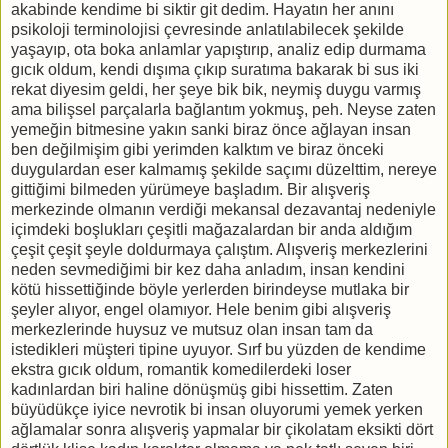
akabinde kendime bi siktir git dedim. Hayatın her anını
psikoloji terminolojisi çevresinde anlatılabilecek şekilde
yaşayıp, ota boka anlamlar yapıştırıp, analiz edip durmama
gıcık oldum, kendi dışıma çıkıp suratıma bakarak bi sus iki
rekat diyesim geldi, her şeye bik bik, neymiş duygu varmış
ama bilişsel parçalarla bağlantım yokmuş, peh. Neyse zaten
yemeğin bitmesine yakın sanki biraz önce ağlayan insan
ben değilmişim gibi yerimden kalktım ve biraz önceki
duygulardan eser kalmamış şekilde saçımı düzelttim, nereye
gittiğimi bilmeden yürümeye başladım. Bir alışveriş
merkezinde olmanın verdiği mekansal dezavantaj nedeniyle
içimdeki boşlukları çeşitli mağazalardan bir anda aldığım
çeşit çeşit şeyle doldurmaya çalıştım. Alışveriş merkezlerini
neden sevmediğimi bir kez daha anladım, insan kendini
kötü hissettiğinde böyle yerlerden birindeyse mutlaka bir
şeyler alıyor, engel olamıyor. Hele benim gibi alışveriş
merkezlerinde huysuz ve mutsuz olan insan tam da
istedikleri müşteri tipine uyuyor. Sırf bu yüzden de kendime
ekstra gıcık oldum, romantik komedilerdeki loser
kadınlardan biri haline dönüşmüş gibi hissettim. Zaten
büyüdükçe iyice nevrotik bi insan oluyorumi yemek yerken
ağlamalar sonra alışveriş yapmalar bir çikolatam eksikti dört