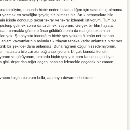
una sinirliyim, sonunda hiçbir neden bulamadığım için savrulmuş olmama
r yazmak en sevdiğim şeydir, siz bilmezsiniz. Artık senaryolara bile
lmin içinde dondurup tekrar tekrar ve tekrar izlemek istiyorum. Tüm bu
österip gülmek sonra da üzülmek istiyorum. Gerçek bir film hayata
anı parmakla gösterip önce güldürür sonra da mal gibi reklamları
falan yok. Şu hayatta inandığım hiçbir şey yokken ölümün net bir son
, anlam kavramlarının aslında tıkırdayan teneke kadar anlamsız birer ses
ironik bir şekilde- daha anlamsız. Buna rağmen özgür hissedemiyorum.
r, insanlara bile zar zor bağlanabiliyorum. Birçok konuda kendimi
şıyorum ve görüyorum; oralarda hiçbir şey yok cam fanusun içindeyim
 gibi- dışarıdan teğet geçen insanları izlemekle geçecek bir zaman
vabını birgün bulurum belki, aramaya devam edebilirsem.