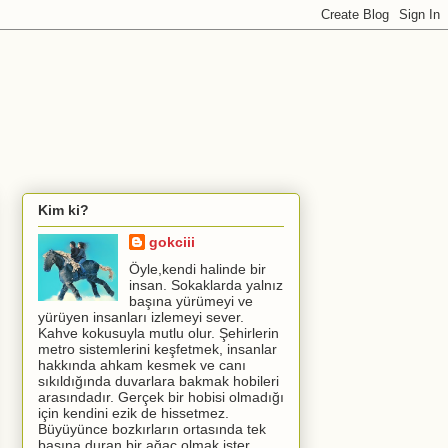
Kim ki?
gokciii
Öyle,kendi halinde bir
insan. Sokaklarda yalnız
başına yürümeyi ve
yürüyen insanları izlemeyi sever.
Kahve kokusuyla mutlu olur. Şehirlerin
metro sistemlerini keşfetmek, insanlar
hakkında ahkam kesmek ve canı
sıkıldığında duvarlara bakmak hobileri
arasındadır. Gerçek bir hobisi olmadığı
için kendini ezik de hissetmez.
Büyüyünce bozkırların ortasında tek
başına duran bir ağaç olmak ister.