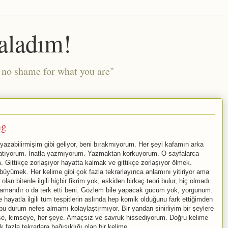
aladım!
l no shame for what you are"
ng
 yazabilirmişim gibi geliyor, beni bırakmıyorum. Her şeyi kafamın arka
apatıyorum. İnatla yazmıyorum. Yazmaktan korkuyorum. O sayfalarca
m. Gittikçe zorlaşıyor hayatta kalmak ve gittikçe zorlaşıyor ölmek.
büyümek. Her kelime gibi çok fazla tekrarlayınca anlamını yitiriyor ama
n bitenle ilgili hiçbir fikrim yok, eskiden birkaç teori bulur, hiç olmadı
zamandır o da terk etti beni. Gözlem bile yapacak gücüm yok, yorgunum.
 hayatla ilgili tüm tespitlerin aslında hep komik olduğunu fark ettiğimden
u durum nefes almamı kolaylaştırmıyor. Bir yandan sinirliyim bir şeylere
ese, kimseye, her şeye. Amaçsız ve savruk hissediyorum. Doğru kelime
fazla tekrarlara bağışıklığı olan bir kelime.