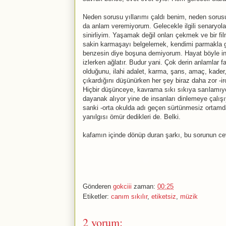
Neden sorusu yıllarımı çaldı benim, neden sorus
da anlam veremiyorum. Gelecekle ilgili senaryola
sinirliyim. Yaşamak değil onları çekmek ve bir fi
sakin karmaşayı belgelemek, kendimi parmakla g
benzesin diye boşuna demiyorum. Hayat böyle ins
izlerken ağlatır. Budur yani. Çok derin anlamlar 
olduğunu, ilahi adalet, karma, şans, amaç, kader
çıkardığını düşünürken her şey biraz daha zor -
Hiçbir düşünceye, kavrama sıkı sıkıya sarılamıyo
dayanak alıyor yine de insanları dinlemeye çalı
sanki -orta okulda adı geçen sürtünmesiz ortamda
yanılgısı ömür dedikleri de. Belki.
kafamın içinde dönüp duran şarkı, bu sorunun ce
Gönderen
gokciii
zaman:
00:25
Etiketler:
canım sıkılır
,
etiketsiz
,
müzik
2 yorum: