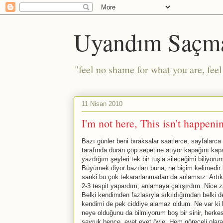
Uyandım Saçm
"feel no shame for what you are, fee
11 Nisan 2010
I'm not here, This isn't happeni
Bazı günler beni bıraksalar saatlerce, sayfalarca
tarafında duran çöp sepetine atıyor kapağını k
yazdığım şeyleri tek bir tuşla sileceğimi biliyoru
Büyümek diyor bazıları buna, ne biçim kelimedir 
sanki bu çok tekararlanmadan da anlamsız. Artık ola
2-3 tespit yapardım, anlamaya çalışırdım. Nice 
Belki kendimden fazlasıyla sıkıldığımdan belki de
kendimi de pek ciddiye alamaz oldum. Ne var ki b
neye olduğunu da bilmiyorum boş bir sinir, herk
savruk bence, evet evet öyle. Hem göreceli olarak 