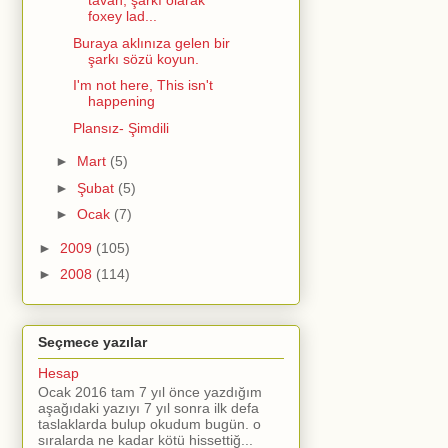
tavan, şarkı olarak
foxey lad...
Buraya aklınıza gelen bir
şarkı sözü koyun.
I'm not here, This isn't
happening
Plansız- Şimdili
►
Mart
(5)
►
Şubat
(5)
►
Ocak
(7)
►
2009
(105)
►
2008
(114)
Seçmece yazılar
Hesap
Ocak 2016 tam 7 yıl önce yazdığım
aşağıdaki yazıyı 7 yıl sonra ilk defa
taslaklarda bulup okudum bugün. o
sıralarda ne kadar kötü hissettiğ...