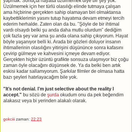
yapmak. Sonuçta hayatta üzülmemek diye bir şey yok.
Üzülmemek için her türlü olasılığı elinde tutmaya çalışan
ama hiçbirine gerçekten sahip olamayan biri olmaktansa
kaybettiklerimin yasını tutup hayatıma devam etmeyi tercih
ederim herhalde. Zaten olan da bu. "Şöyle de bir ihtimal
vardı olsaydı belki şu anda daha mutlu olurdum" dediğim
çok fazla şey var ama şu anda olana sahip çıkıyorum. Hayat
böyle yaşanıyor belli ki. Arada bir gözleri doluyor insanın
ihtimallerinin olasılığını yitirişini düşününce sonra kafasını
çevirip gülmeye ve kahvesini içmeye devam ediyor.
Gerçekten hiçbir üzüntü grafikte sonsuza ulaşmıyor biz çoğu
zaman öyle olacağını düşünsek de. Ya da belki ben artık
eskisi kadar sallamıyorum. Şarkılar filmler de olmasa hatta
bazı şeyleri hatırlayacağım bile yok.
"It’s not denial. I’m just selective about the reality I
accept."
bu sözü de
şurda
okudum onu da pek beğendim
alakasız veya bi yerinden alakalı olarak.
gokciii
zaman:
22:23