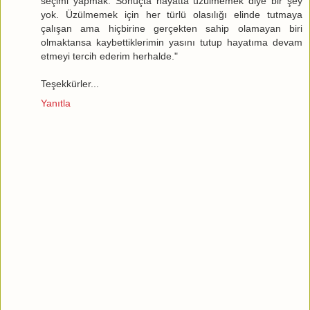
seçimi yapmak. Sonuçta hayatta üzülmemek diye bir şey
yok. Üzülmemek için her türlü olasılığı elinde tutmaya
çalışan ama hiçbirine gerçekten sahip olamayan biri
olmaktansa kaybettiklerimin yasını tutup hayatıma devam
etmeyi tercih ederim herhalde."
Teşekkürler...
Yanıtla