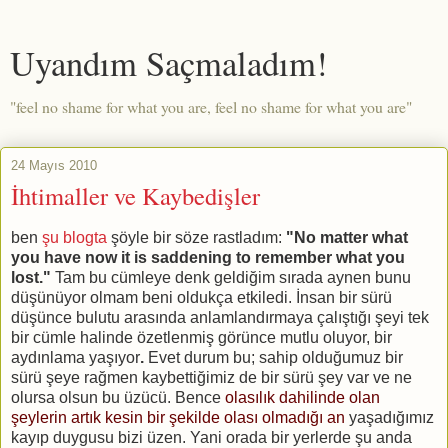
Uyandım Saçmaladım!
"feel no shame for what you are, feel no shame for what you are"
24 Mayıs 2010
İhtimaller ve Kaybedişler
ben
şu blogta
şöyle bir söze rastladım:
"No matter what
you have now it is saddening to remember what you
lost."
Tam
bu cümleye denk geldiğim sırada aynen bunu
düşünüyor olmam beni oldukça etkiledi. İnsan bir sürü
düşünce bulutu arasında anlamlandırmaya çalıştığı şeyi tek
bir cümle halinde özetlenmiş görünce mutlu oluyor, bir
aydınlama yaşıyor
.
Evet durum
bu; sahip olduğumuz bir
sürü şeye rağmen kaybettiğimiz de bir sürü şey var ve ne
olursa olsun bu üzücü. Bence
olasılık dahilinde olan
şeylerin artık kesin bir şekilde olası olmadığı an
yaşadığımız
kayıp duygusu bizi üzen. Yani orada bir yerlerde şu anda