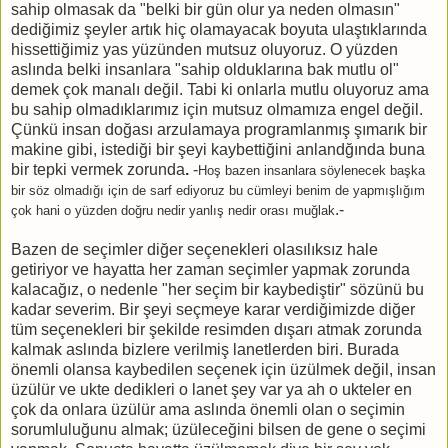
sahip olmasak da "belki bir gün olur ya neden olmasın"
dediğimiz şeyler artık hiç olamayacak boyuta ulaştıklarında
hissettiğimiz yas yüzünden mutsuz oluyoruz. O yüzden
aslında belki insanlara "sahip olduklarına bak mutlu ol"
demek çok manalı değil. Tabi ki onlarla mutlu oluyoruz ama
bu sahip olmadıklarımız için mutsuz olmamıza engel değil.
Çünkü insan doğası arzulamaya programlanmış şımarık bir
makine gibi, istediği bir şeyi kaybettiğini anlandğında buna
bir tepki vermek zorunda
.
-
Hoş bazen insanlara söylenecek başka
bir söz olmadığı için de sarf ediyoruz bu cümleyi benim de yapmışlığım
.-
çok hani o yüzden doğru nedir yanlış nedir orası muğlak
Bazen de seçimler diğer seçenekleri olasılıksız hale
getiriyor ve hayatta her zaman seçimler yapmak zorunda
kalacağız, o nedenle "her seçim bir kaybediştir" sözünü bu
kadar severim. Bir şeyi seçmeye karar verdiğimizde diğer
tüm seçenekleri bir şekilde resimden dışarı atmak zorunda
kalmak aslında bizlere verilmiş lanetlerden biri. Burada
önemli olansa kaybedilen seçenek için üzülmek değil, insan
üzülür ve ukte dedikleri
o lanet şey var ya ah o ukteler en
çok da onlara üzülür ama aslında önemli olan o seçimin
sorumluluğunu almak; üzüleceğini bilsen de gene o seçimi