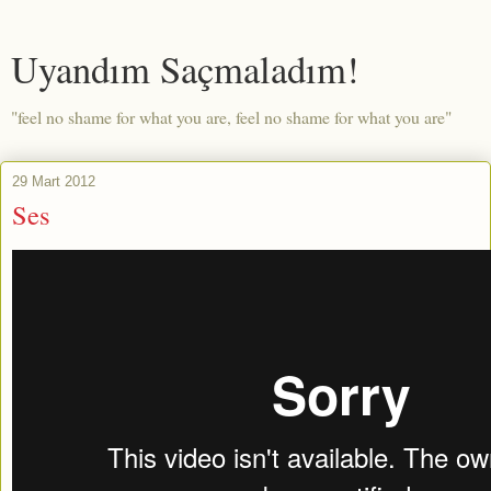
Uyandım Saçmaladım!
"feel no shame for what you are, feel no shame for what you are"
29 Mart 2012
Ses