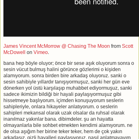
James Vincent McMorrow @ Chasing The Moon
from
Scott
McDowell
on
Vimeo
.
bana hep böyle oluyor; önce bir sese aşık oluyorum sonra o
sesin vücut bulmuş halini görünce gözlerimi o kişiden
alamıyorum. sonra birden bire arkadaş oluyoruz. sanki o
sesin sahibiyle yıllardır tanışıyormuşuz, sanki her gün eve
dönerken yol üstü karşılaşıp muhabbet ediyormuşuz, sanki
sadece ikimizin bildiği bir hayali paylaşıyormuşuz gibi
hissetmeye başlıyorum. içimden konuşuyorum seslerin
sahipleriyle, onlara hikayeler anlatıyorum. o seslerin
sahipleri mekansal olarak uzak olsalar da ruhsal olarak
inanılmaz yakınlar bana. dibimdeler. şu an hayatta
olmayanlarla bile sohbet etmekten kendimi alamıyorum. ne
de olsa aşığım her birine teker teker, hem de çok yakın
arkadaşız, gizli hayalleri paylaşıyoruz, nasıl anlatmayayım