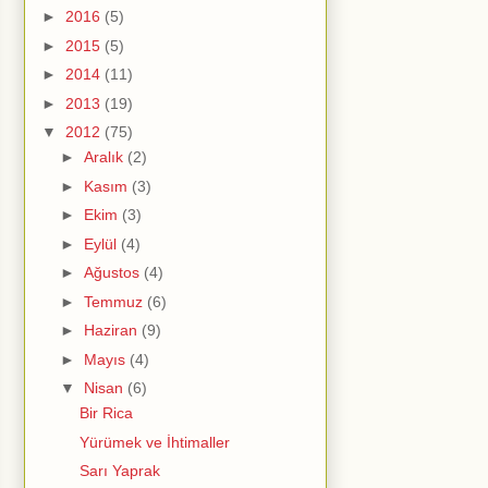
►
2016
(5)
►
2015
(5)
►
2014
(11)
►
2013
(19)
▼
2012
(75)
►
Aralık
(2)
►
Kasım
(3)
►
Ekim
(3)
►
Eylül
(4)
►
Ağustos
(4)
►
Temmuz
(6)
►
Haziran
(9)
►
Mayıs
(4)
▼
Nisan
(6)
Bir Rica
Yürümek ve İhtimaller
Sarı Yaprak