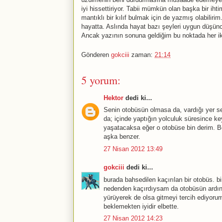
iyi hissettiriyor. Tabii mümkün olan başka bir iht
mantıklı bir kılıf bulmak için de yazmış olabilir
hayatta. Aslında hayat bazı şeyleri uygun düşünce 
Ancak yazının sonuna geldiğim bu noktada her ik
Gönderen
gokciii
zaman:
21:14
5 yorum:
Hektor
dedi ki...
Senin otobüsün olmasa da, vardığı yer se
da; içinde yaptığın yolculuk süresince keyi
yaşatacaksa eğer o otobüse bin derim. Be
aşka benzer.
27 Nisan 2012 13:49
gokciii
dedi ki...
burada bahsedilen kaçırılan bir otobüs. b
nedenden kaçırdıysam da otobüsün ardınd
yürüyerek de olsa gitmeyi tercih ediyorum
beklemekten iyidir elbette.
27 Nisan 2012 14:23