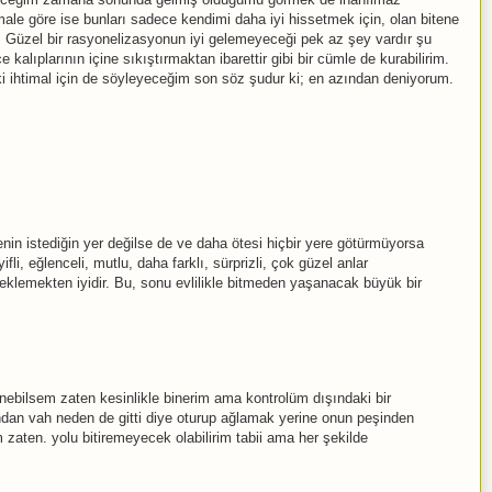
imale göre ise bunları sadece kendimi daha iyi hissetmek için, olan bitene
im. Güzel bir rasyonelizasyonun iyi gelemeyeceği pek az şey vardır şu
kalıplarının içine sıkıştırmaktan ibarettir gibi bir cümle de kurabilirim.
i ihtimal için de söyleyeceğim son söz şudur ki; en azından deniyorum.
nin istediğin yer değilse de ve daha ötesi hiçbir yere götürmüyorsa
fli, eğlenceli, mutlu, daha farklı, sürprizli, çok güzel anlar
klemekten iyidir. Bu, sonu evlilikle bitmeden yaşanacak büyük bir
inebilsem zaten kesinlikle binerim ama kontrolüm dışındaki bir
an vah neden de gitti diye oturup ağlamak yerine onun peşinden
 zaten. yolu bitiremeyecek olabilirim tabii ama her şekilde