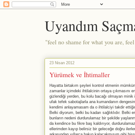
Uyandım Saçm
"feel no shame for what you are, fee
23 Nisan 2012
Yürümek ve İhtimaller
Hayatta birtakım şeyleri kontrol etmenin mümkün o
zamanlar içimdeki ihtilalcinin ortaya çıkmasını
gizlendiği yerden, bu kolu bacağı olmayan minik i
ufak tefek sabotajlarla ana kumandanın dengesin
kendimi anlayamasam da o ihtilalciyi takdir ettiğ
Belki diyorum, belki bu kadarı sağlıklıdır. Belki e
bunların nedeni durdurulamaz bir şekilde yaşla
da kendince bu fikre baş kaldırıyor, durdurulam
ellerimden kayıp belirsiz bir geleceğe doğru iler
arkasından yıllarca bakıp kalacakmışım gibi hiss