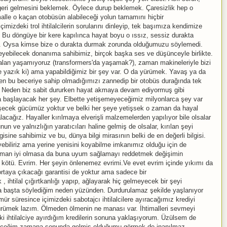
 geri gelmesini beklemek. Öylece durup beklemek. Çaresizlik hep o
malle o kaçan otobüsün alabileceği yolun tamamını hiçbir
zdeki trol ihtilalcilerin sorularını dinleyip, tek başımıza kendimize
. Bu döngüye bir kere kapılınca hayat boyu o ıssız, sessiz durakta
ız. Oysa kimse bize o durakta durmak zorunda olduğumuzu söylemedi.
erleyebilecek donanıma sahibimiz, birçok başka ses ve düşünceyle birlikte.
alan yaşamıyoruz (transformers'da yaşamak?), zaman makineleriyle bizi
e yazık ki) ama yapabildiğimiz bir şey var. O da yürümek. Yavaş ya da
azen bu beceriye sahip olmadığımızı zannedip bir otobüs durağında tek
 Neden biz sabit dururken hayat akmaya devam ediyormuş gibi
a başlayacak her şey. Elbette yetişemeyeceğimiz milyonlarca şey var
şecek gücümüz yoktur ve belki her şeye yetişsek o zaman da hayal
ız. Hayaller kırılmaya elverişli malzemelerden yapılıyor bile olsalar
un ve yalnızlığın yaratıcıları haline gelmiş de olsalar, kırılan şeyi
isine sahibimiz ve bu, dünya bilgi mirasının belki de en değerli bilgisi.
yebiliriz ama yerine yenisini koyabilme imkanımız olduğu için de
zaman iyi olmasa da buna uyum sağlamayı reddetmek değişimin
 kötü. Evrim. Her şeyin önlenemez evrimi.Ve evet evrim içinde yıkımı da
 ortaya çıkacağı garantisi de yoktur ama sadece bir
, ihtilal çığırtkanlığı yapıp, ağlayarak hiç gelmeyecek bir şeyi
başta söylediğim neden yüzünden. Durdurulamaz şekilde yaşlanıyor
r süresince içimizdeki sabotajcı ihtilalcilere ayıracağımız krediyi
ümek lazım. Ölmeden ölmenin ne manası var. İhtimalleri sevmeyi
ki ihtilalciye ayırdığım kredilerin sonuna yaklaşıyorum. Üzülsem de
ceğim zamana sonunda gelmiş olduğumu görmek de inanılmaz