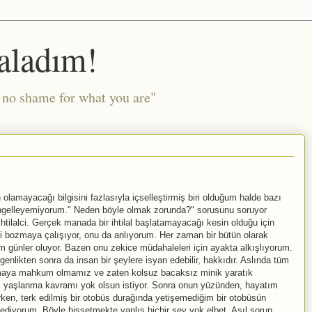
aladım!
l no shame for what you are"
lamayacağı bilgisini fazlasıyla içselleştirmiş biri olduğum halde bazı
 engelleyemiyorum." Neden böyle olmak zorunda?" sorusunu soruyor
htilalci. Gerçek manada bir ihtilal başlatamayacağı kesin olduğu için
i bozmaya çalışıyor, onu da anlıyorum. Her zaman bir bütün olarak
im günler oluyor. Bazen onu zekice müdahaleleri için ayakta alkışlıyorum.
rgenlikten sonra da insan bir şeylere isyan edebilir, hakkıdır. Aslında tüm
nmaya mahkum olmamız ve zaten kolsuz bacaksız minik yaratık
az yaşlanma kavramı yok olsun istiyor. Sonra onun yüzünden, hayatım
lerken, terk edilmiş bir otobüs durağında yetişemediğim bir otobüsün
ediyorum. Böyle hissetmekte yanlış hiçbir şey yok elbet. Asıl sorun,