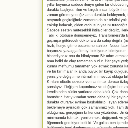
yıllar boyunca sadece ileriye giden bir otobüsün
durakta başlıyor. Ben ve birçok insan büyük ihti
zaman göremeyeceğiz ama durakta bekleyerek, içimi
acıyarak geçirdiğimiz zamanın da bir telafisi yok
çakılıp kalacak, giden otobüsün yasını tutacağ
Sadece sesten müteşekkil ihtilalciler değiliz, il
Tabii ki otobüse dönüşemeyiz, Transformers'da f
geçmişe götürecek doktorlara da sahip değiliz (n
hızlı; İleriye gitme becerisine sahibiz. Neden b
başımıza yavaşça ölmeyi bekliyoruz bilmiyorum.
hissediyoruz onu da bilmiyorum.Bir adım atmakl
ama belki de olay tamamen budur. Her şeye yeti
kurma mefhumu tamamen yok etmek zorunda kalacağ
ve bu kırılmalar ilk anda büyük bir kayıp duygusun
yenisiyle değiştirme ihtimalinin mevcut olduğu bilg
Kırılanı elbette severiz ve inanılmaz derece özle
şanslıyız. Değişim kaçınılmaz ve değişim her 
kendisinden bütün şartlarda daha kötü. Çok daha
barındırır. Her yıkımdan sonra daha iyi bir şeyin
durakta oturarak evrime başkaldırıp, isyan ederek 
beklemeye ayıracak çok zamanımız yok. Tam da 
olduğumuz gerçeğinin ta kendisi yüzünden. Bir ömü
minimumda tutmak, yenilenmek, değişmek ve yür
öğrenmek gerekiyor belli ki. Ve galiba ben içimde
üzülmenin beni durdurmasına müsaade edemeye