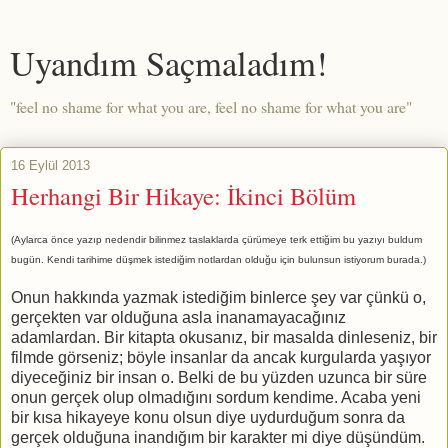
Uyandım Saçmaladım!
"feel no shame for what you are, feel no shame for what you are"
16 Eylül 2013
Herhangi Bir Hikaye: İkinci Bölüm
(Aylarca önce yazıp nedendir bilinmez taslaklarda çürümeye terk ettiğim bu yazıyı buldum
bugün. Kendi tarihime düşmek istediğim notlardan olduğu için bulunsun istiyorum burada.)
Onun hakkında yazmak istediğim binlerce şey var çünkü o,
gerçekten var olduğuna asla inanamayacağınız
adamlardan. Bir kitapta okusanız, bir masalda dinleseniz, bir
filmde görseniz; böyle insanlar da ancak kurgularda yaşıyor
diyeceğiniz bir insan o. Belki de bu yüzden uzunca bir süre
onun gerçek olup olmadığını sordum kendime. Acaba yeni
bir kısa hikayeye konu olsun diye uydurduğum sonra da
gerçek olduğuna inandığım bir karakter mi diye düşündüm.