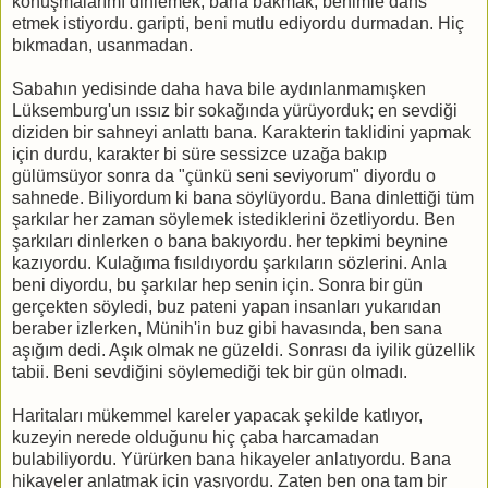
konuşmalarımı dinlemek, bana bakmak, benimle dans
etmek istiyordu. garipti, beni mutlu ediyordu durmadan. Hiç
bıkmadan, usanmadan.
Sabahın yedisinde daha hava bile aydınlanmamışken
Lüksemburg'un ıssız bir sokağında yürüyorduk; en sevdiği
diziden bir sahneyi anlattı bana. Karakterin taklidini yapmak
için durdu, karakter bi süre sessizce uzağa bakıp
gülümsüyor sonra da "çünkü seni seviyorum" diyordu o
sahnede. Biliyordum ki bana söylüyordu. Bana dinlettiği tüm
şarkılar her zaman söylemek istediklerini özetliyordu. Ben
şarkıları dinlerken o bana bakıyordu. her tepkimi beynine
kazıyordu. Kulağıma fısıldıyordu şarkıların sözlerini. Anla
beni diyordu, bu şarkılar hep senin için. Sonra bir gün
gerçekten söyledi, buz pateni yapan insanları yukarıdan
beraber izlerken, Münih'in buz gibi havasında, ben sana
aşığım dedi. Aşık olmak ne güzeldi. Sonrası da iyilik güzellik
tabii. Beni sevdiğini söylemediği tek bir gün olmadı.
Haritaları mükemmel kareler yapacak şekilde katlıyor,
kuzeyin nerede olduğunu hiç çaba harcamadan
bulabiliyordu. Yürürken bana hikayeler anlatıyordu. Bana
hikayeler anlatmak için yaşıyordu. Zaten ben ona tam bir