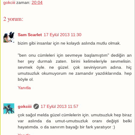
gokciii
zaman:
20:04
2 yorum:
Sam Scarlet
17 Eylül 2013 11:30
bizim gibi insanlar için ne kolaydı aslında mutlu olmak.
"ben onu cümleleri için sevmeye başlamıştım" dediğin an
her şey durmalı zaten. birini kelimeleriyle sevmelisin.
sevmek öyle. ne güzel. çok seviniyorum adına. hiç
umutsuzluk okumuyorum ne zamandır yazdıklarında. hep
böyle ol.
Yanıtla
gokciii
17 Eylül 2013 11:57
çok sağol melda güzel cümlelerin için. umutsuzluk hep biraz
var aslında da umut-umutsuzluk oranı değişti belki
hayatımda. o da sanırım bayağı bir fark yaratıyor :)