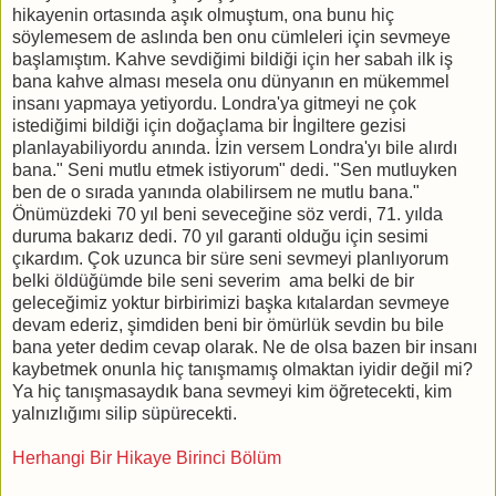
hikayenin ortasında aşık olmuştum, ona bunu hiç
söylemesem de aslında ben onu cümleleri için sevmeye
başlamıştım. Kahve sevdiğimi bildiği için her sabah ilk iş
bana kahve alması mesela onu dünyanın en mükemmel
insanı yapmaya yetiyordu. Londra'ya gitmeyi ne çok
istediğimi bildiği için doğaçlama bir İngiltere gezisi
planlayabiliyordu anında. İzin versem Londra'yı bile alırdı
bana." Seni mutlu etmek istiyorum" dedi. "Sen mutluyken
ben de o sırada yanında olabilirsem ne mutlu bana."
Önümüzdeki 70 yıl beni seveceğine söz verdi, 71. yılda
duruma bakarız dedi. 70 yıl garanti olduğu için sesimi
çıkardım. Çok uzunca bir süre seni sevmeyi planlıyorum
belki öldüğümde bile seni severim ama belki de bir
geleceğimiz yoktur birbirimizi başka kıtalardan sevmeye
devam ederiz, şimdiden beni bir ömürlük sevdin bu bile
bana yeter dedim cevap olarak. Ne de olsa bazen bir insanı
kaybetmek onunla hiç tanışmamış olmaktan iyidir değil mi?
Ya hiç tanışmasaydık bana sevmeyi kim öğretecekti, kim
yalnızlığımı silip süpürecekti.
Herhangi Bir Hikaye Birinci Bölüm