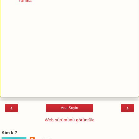
Yanıtla
‹
›
Ana Sayfa
Web sürümünü görüntüle
Kim ki?