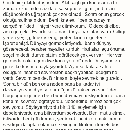
Ciddi bir şekilde düşündüm. Akıl sağlığım konusunda her
zaman kendimden az da olsa şüphe ettiğim için bu tarz
düşüncelerle uğraşmak çok zor olmadı. Sonra onun gerçek
olduğuna ikna oldum. Beni ikna etti. "ben buradayım,
gerçeğim," dedi, "hiçbir yere gitmiyorum." Gidecekti elbet
ama gerçekti. Evinde kocaman dünya haritaları vardı. Gittiği
yerleri yeşil, gitmek istediği yerleri kırmızı iğnelerle
işaretlemişti. Dünyayı görmek istiyordu. bana dünyayı
gösterecekti. beraber hayaller kurduk. Haritaları açtı önüme,
seçelim dedi, dünya bizim, görülecek çok yer var. "Her yeri
görmeden öleceğim diye korkuyorum" dedi. Dünyanın en
güzel korkusunu paylaşıyorduk. Aynı korkulara sahip
olduğum insanları sevmekten başka yapılabileceğim ne
vardı. Sevdim ben de. Bir insanı böyle sevmek ne güzeldi.
Sonra bir gün ben ona neden bana bu kadar iyi
davranıyorsun diye sordum. "çünkü hak ediyorsun," dedi.
Doğduğum günden beri bunu duymayı bekliyordum, o bana
kendimi sevmeyi öğretiyordu. Nedendir bilinmez beni çok
seviyordu. Söyleyemiyordu bir türlü, söylemek için
debeleniyordu ama biliyordum seviyordu. Beni mutlu etmek
istiyordu; beni güldürmek, yedirmek, beni korumak, benim
sevdiğim kitapları okumak, sevdiğim filmleri izlemek, boş