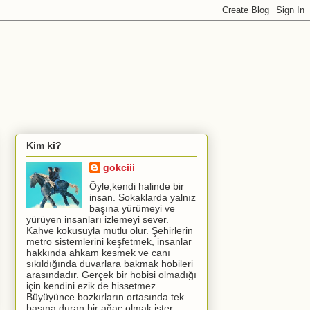
Kim ki?
gokciii
Öyle,kendi halinde bir
insan. Sokaklarda yalnız
başına yürümeyi ve
yürüyen insanları izlemeyi sever.
Kahve kokusuyla mutlu olur. Şehirlerin
metro sistemlerini keşfetmek, insanlar
hakkında ahkam kesmek ve canı
sıkıldığında duvarlara bakmak hobileri
arasındadır. Gerçek bir hobisi olmadığı
için kendini ezik de hissetmez.
Büyüyünce bozkırların ortasında tek
başına duran bir ağaç olmak ister.