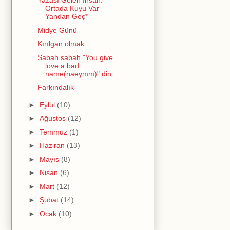
Yazası Gelen İnsan:
Ortada Kuyu Var
Yandan Geç*
Midye Günü
Kırılgan olmak.
Sabah sabah "You give
love a bad
name(naeymm)" din...
Farkındalık
►
Eylül
(10)
►
Ağustos
(12)
►
Temmuz
(1)
►
Haziran
(13)
►
Mayıs
(8)
►
Nisan
(6)
►
Mart
(12)
►
Şubat
(14)
►
Ocak
(10)