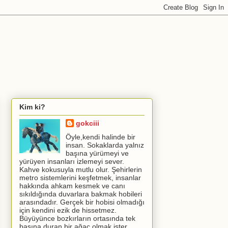
Kim ki?
gokciii
Öyle,kendi halinde bir
insan. Sokaklarda yalnız
başına yürümeyi ve
yürüyen insanları izlemeyi sever.
Kahve kokusuyla mutlu olur. Şehirlerin
metro sistemlerini keşfetmek, insanlar
hakkında ahkam kesmek ve canı
sıkıldığında duvarlara bakmak hobileri
arasındadır. Gerçek bir hobisi olmadığı
için kendini ezik de hissetmez.
Büyüyünce bozkırların ortasında tek
başına duran bir ağaç olmak ister.