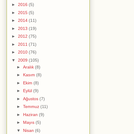
►
2016
(5)
►
2015
(5)
►
2014
(11)
►
2013
(19)
►
2012
(75)
►
2011
(71)
►
2010
(76)
▼
2009
(105)
►
Aralık
(8)
►
Kasım
(8)
►
Ekim
(8)
►
Eylül
(9)
►
Ağustos
(7)
►
Temmuz
(11)
►
Haziran
(9)
►
Mayıs
(5)
▼
Nisan
(6)