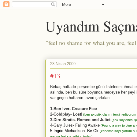
Uyandım Saçm
"feel no shame for what you are, fee
23 Nisan 2009
#13
Birkaç haftadır perşembe günü listelerimi ihmal et
aslında, ben bu süre boyunca nerdeyse her şeyi i
var geçen haftanın favori şarkıları:
1-Bon Iver- Creature Fear
2-Coldplay- Lost!
(ben akustik olanını tercih ediyorum
3-Dire Straits- Romeo and Juliet
(çok söylenesi ş
4-Gary Jules- Falling Awake
(Found a way to blue and 
5-Ingrid Michaelson- Be Ok
(kendime söylüyorum bunu:
wanna feel something today)