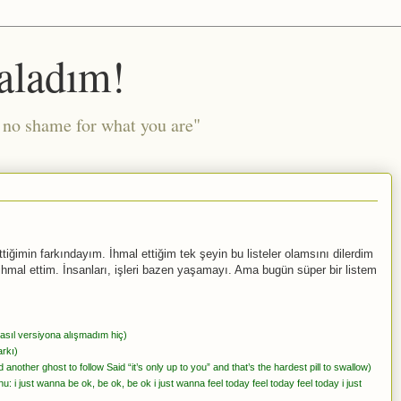
aladım!
l no shame for what you are"
tiğimin farkındayım. İhmal ettiğim tek şeyin bu listeler olamsını dilerdim
hmal ettim. İnsanları, işleri bazen yaşamayı. Ama bugün süper bir listem
 asıl versiyona alışmadım hiç)
arkı)
another ghost to follow Said “it’s only up to you” and that’s the hardest pill to swallow)
 i just wanna be ok, be ok, be ok i just wanna feel today feel today feel today i just