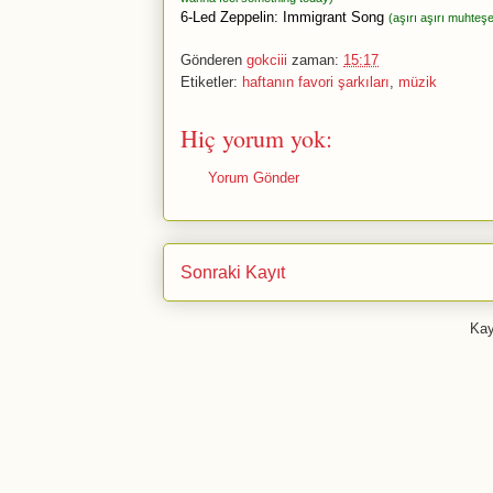
6-Led Zeppelin: Immigrant Song
(aşırı aşırı muhteşe
Gönderen
gokciii
zaman:
15:17
Etiketler:
haftanın favori şarkıları
,
müzik
Hiç yorum yok:
Yorum Gönder
Sonraki Kayıt
Kay