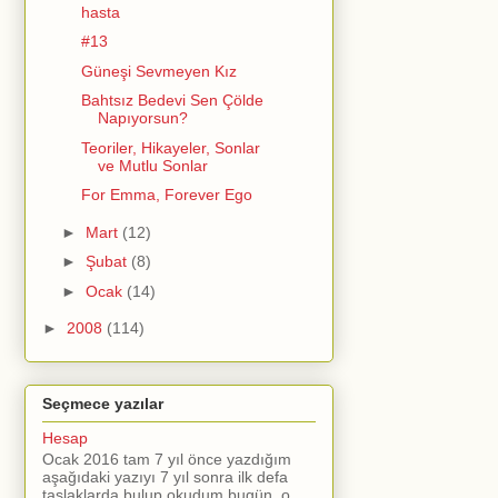
hasta
#13
Güneşi Sevmeyen Kız
Bahtsız Bedevi Sen Çölde
Napıyorsun?
Teoriler, Hikayeler, Sonlar
ve Mutlu Sonlar
For Emma, Forever Ego
►
Mart
(12)
►
Şubat
(8)
►
Ocak
(14)
►
2008
(114)
Seçmece yazılar
Hesap
Ocak 2016 tam 7 yıl önce yazdığım
aşağıdaki yazıyı 7 yıl sonra ilk defa
taslaklarda bulup okudum bugün. o