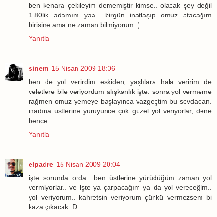
ben kenara çekileyim dememiştir kimse.. olacak şey değil
1.80lik adamım yaa.. birgün inatlaşıp omuz atacağım
birisine ama ne zaman bilmiyorum :)
Yanıtla
sinem
15 Nisan 2009 18:06
ben de yol verirdim eskiden, yaşlılara hala veririm de
veletlere bile veriyordum alışkanlık işte. sonra yol vermeme
rağmen omuz yemeye başlayınca vazgeçtim bu sevdadan.
inadına üstlerine yürüyünce çok güzel yol veriyorlar, dene
bence.
Yanıtla
elpadre
15 Nisan 2009 20:04
işte sorunda orda.. ben üstlerine yürüdüğüm zaman yol
vermiyorlar.. ve işte ya çarpacağım ya da yol vereceğim..
yol veriyorum.. kahretsin veriyorum çünkü vermezsem bi
kaza çıkacak :D