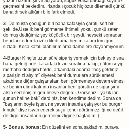
yüzüm kızarmıştı ve acıyordu, soğuk votka bardağı koyarak
geçmesini bekledim. İrlandalı çocuk hiç özür dilemedi çünkü
bana dirsek attığını bile fark etmedi.
3-
Dolmuşta çocuğun biri bana kafasıyla çarptı, sert bir
şekilde.Üstelik beni görmeme ihtimali yoktu, çünkü zaten
dolmuş dediğimiz şey küçücük bir şeydi, neyseki sonradan
beni fark ederek özür diledi ama benim kafam tüm gün
sızladı. Koca kafalı olabilirim ama darbelere dayanmıyorum.
4-
Burger King'te uzun süre sipariş vermek için bekleyip sıra
bana geldiğinde, kasadaki kızın suratına bakıp, gülümseyip
merhaba dediğim halde, arkamdaki adama "hoş geldiniz
siparişinizi alıyım" diyerek beni dumurlara sürüklemesi
akabinde diğer çalışanalaın beni görmemeye devam etmesi
ve benim elimi kaldırıp insanlar beni görsün de siparişimi
alsın serzenişim görülmeye değerdi. Görseniz, "yazık lan
şunun haline bak" derdiniz, ben kendime dedim. Sonra da
"başlarım böyle işten, ne yavan insanla çalışıyor bu burger
kingte" diye isyan ederek suçu kendi görünmezliğime değil
de diğer insanların görmemezliğine bağladım :)
5- Bonus, bonus:
En güzelini en sona sakladım, buraya