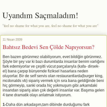
Uyandım Saçmaladım!
"feel no shame for what you are, feel no shame for what you are"
11 Nisan 2009
Bahtsız Bedevi Sen Çölde Napıyorsun?
Ben bazen görünmez olabiliyorum, evet bildiğin görünmez.
Şöyle bir şey var ki bazı durumlarda insanlar benim varlığımı
fark edemiyorlar ve çeşitli vücut parçalarıyla (kafa- dirsek-
el) bana çarpıp bünyemde fiziksel hasarlara neden
oluyorlar. Bir de self servis olan restaurantlarda(burger king,
mcdonalds vb) sipariş vermek için sıra bana geldiğinde beni
hiç görmeyip, sanki orada hiç yokmuşum gibi arkamdaki
insandan sipariş alan çok değerli insanlar var. Başıma gelen
4 tane dramatik olayı anlatmak istiyorum.
1-
Daha dün arkadaşım,tam dibinde durduğumu fark