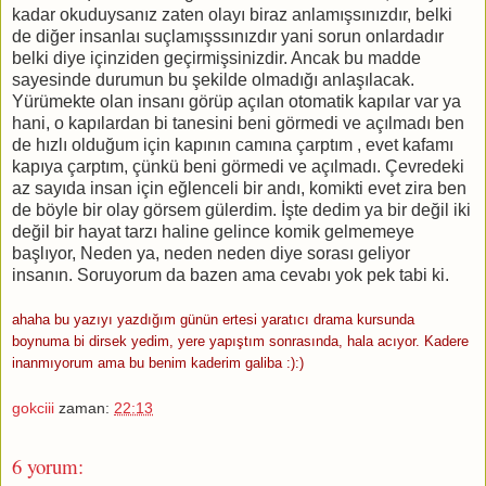
kadar okuduysanız zaten olayı biraz anlamışsınızdır, belki
de diğer insanlaı suçlamışssınızdır yani sorun onlardadır
belki diye içinziden geçirmişsinizdir. Ancak bu madde
sayesinde durumun bu şekilde olmadığı anlaşılacak.
Yürümekte olan insanı görüp açılan otomatik kapılar var ya
hani, o kapılardan bi tanesini beni görmedi ve açılmadı ben
de hızlı olduğum için kapının camına çarptım , evet kafamı
kapıya çarptım, çünkü beni görmedi ve açılmadı. Çevredeki
az sayıda insan için eğlenceli bir andı, komikti evet zira ben
de böyle bir olay görsem gülerdim. İşte dedim ya bir değil iki
değil bir hayat tarzı haline gelince komik gelmemeye
başlıyor, Neden ya, neden neden diye sorası geliyor
insanın. Soruyorum da bazen ama cevabı yok pek tabi ki.
ahaha bu yazıyı yazdığım günün ertesi yaratıcı drama kursunda
boynuma bi dirsek yedim, yere yapıştım sonrasında, hala acıyor. Kadere
inanmıyorum ama bu benim kaderim galiba :):)
gokciii
zaman:
22:13
6 yorum: