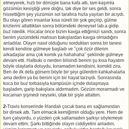
etmeyerek, hızlı bir dönüşle bana kafa attı, tam kaşımla
gözümün kesiştiği yere doğru, tak diye bir ses geldi, sonra
hissettiğim şey yüzümün sol tarafına hızla yayılan bir acıydı.
Bu olayı gören insanlar kısa süreli bir şok geçirip, gülme
krizlerini atlattıktan sonra bölümdeki deneysel lab.a gidip
buz istedik. Hocalar önce bizim kavga ettiğimizi sandı, sonra
benim yüzümdeki mahsun bakışlardan kavga olmadığını
anladılar. Olayın nasıl olduğunu sorduktan sonra bir tanesi
kendi kendine gülmeye başladı ve "çok özür dilerim
arkadaşlar ama çok komik ya hahahaha" şeklinde gülmeye
devam etti. Halbuki o nerden bilsindi benim şu kısa hayatım
böyle olaylarla doluydu, kınamadım kendisini, komikti zira.
Ben de ilk defa görsem böyle bir şeyi gülerdim kahkahalarla
ama dedim ya bu benim için bir hayat tarzıydı. Sonrasında
koca bir buz torbasıyla kampüsün içinde dolaşmaya
başladım, garip bakışlara aldırmadım. Gözüm morarmadı ve
kocaman şişmedi neyseki, üfak bir şişle atlattım.
2-
Travis konserinde İrlandalı çocuk bana en sağlamından
bir dirsek attı. Tam elmacık kemiğimin olduğu yere. Hem de
turn çalıyordu, o yüzden çok sallamadım şarkıyı söylemeye
devam ettim. Şarkı bittiğinde olayın ciddiyetini anladım,