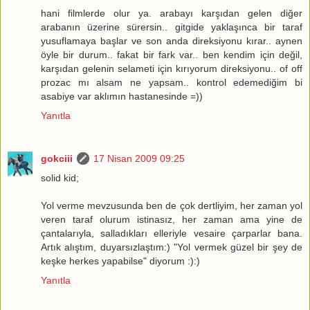
hani filmlerde olur ya. arabayı karşıdan gelen diğer
arabanın üzerine sürersin.. gitgide yaklaşınca bir taraf
yusuflamaya başlar ve son anda direksiyonu kırar.. aynen
öyle bir durum.. fakat bir fark var.. ben kendim için değil,
karşıdan gelenin selameti için kırıyorum direksiyonu.. of off
prozac mı alsam ne yapsam.. kontrol edemediğim bi
asabiye var aklımın hastanesinde =))
Yanıtla
gokciii
17 Nisan 2009 09:25
solid kid;
Yol verme mevzusunda ben de çok dertliyim, her zaman yol
veren taraf olurum istinasız, her zaman ama yine de
çantalarıyla, salladıkları elleriyle vesaire çarparlar bana.
Artık alıştım, duyarsızlaştım:) "Yol vermek güzel bir şey de
keşke herkes yapabilse" diyorum :):)
Yanıtla