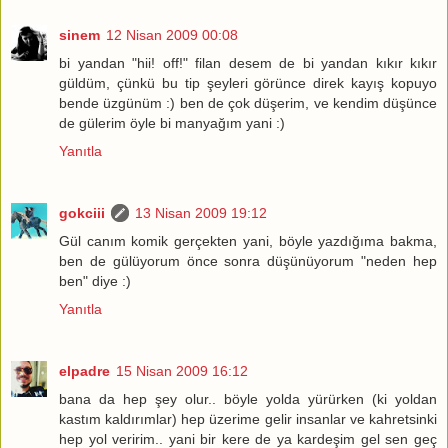
sinem
12 Nisan 2009 00:08
bi yandan "hii! off!" filan desem de bi yandan kıkır kıkır
güldüm, çünkü bu tip şeyleri görünce direk kayış kopuyo
bende üzgünüm :) ben de çok düşerim, ve kendim düşünce
de gülerim öyle bi manyağım yani :)
Yanıtla
gokciii
13 Nisan 2009 19:12
Gül canım komik gerçekten yani, böyle yazdığıma bakma,
ben de gülüyorum önce sonra düşünüyorum "neden hep
ben" diye :)
Yanıtla
elpadre
15 Nisan 2009 16:12
bana da hep şey olur.. böyle yolda yürürken (ki yoldan
kastım kaldırımlar) hep üzerime gelir insanlar ve kahretsinki
hep yol veririm.. yani bir kere de ya kardeşim gel sen geç