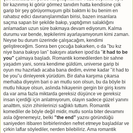
bir kazınmış ki görür görmez tanıdım hatta kendisine çok
garip bir şey görüyormuşum gibi baktım ki bu benim en
rahatsız edici davranışlarımdan birisi, bazen insanlara
saçma sapan bir şekilde bakıp, yaptığımın salaklığını
anlamadan uzun süre bakmaya devam ediyorum. Kalma
durumu var bende, tepkilerimi ayarlayamıyorum kimi zaman.
Neyse bu durum üzerinde çalışacağım, kendimi
geliştireceğim. Sonra ben çocuğa bakarken, o da "bu kız
niye bana bakıyo lan" bakışını atarken ipod'da "
it had to be
you"
çalmaya başladı. Romantik komedilerden bir sahne
yaşadım yani, sonra kendime güldüm, universe garip bi
oyun mu hazırladı acaba bana dedim, evime kadar "it had to
be you"u dinleyerek yürüdüm. Bir daha karşıma çıkarsa
merhaba diyeyim bari o an mutlu son olsun, bu da böyle bi
mutlu hikaye olsun, aslında hikayenin gergin bir giriş kısmı
da var ama fazla miktarda gereksiz düşünce ve gereksiz
insan içerdiği için anlatmıyorum, olayın sadece güzel yanını
analttım, sizin zihinlerinizi sağlıklı tuttum. Romantik
komediler de böyle değil midir, mutlu sonla biter devamını
asla öğrenemeyiz, belki
"the end"
yazısı göründüğü
saniyeden itibaren birbirlerinden nefret etmeye başladılar ve
çirkin laflar söylediler, nerden bilebiliriz. Ama romantik