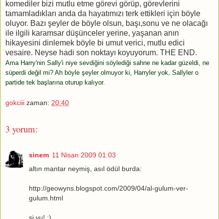
komediler bizi mutlu etme görevi görüp, görevlerini
tamamladıkları anda da hayatımızı terk ettikleri için böyle
oluyor. Bazı şeyler de böyle olsun, başı,sonu ve ne olacağı
ile ilgili karamsar düşünceler yerine, yaşanan anın
hikayesini dinlemek böyle bi umut verici, mutlu edici
vesaire. Neyse hadi son noktayı koyuyorum. THE END.
Ama Harry'nin Sally'i niye sevdiğini söylediği sahne ne kadar güzeldi, ne
süperdi değil mi? Ah böyle şeyler olmuyor ki, Harryler yok, Sallyler o
partide tek başlarına oturup kalıyor.
gokciii
zaman:
20:40
3 yorum:
sinem
11 Nisan 2009 01:03
altın mantar neymiş, asıl ödül burda:
http://geowyns.blogspot.com/2009/04/al-gulum-ver-
gulum.html
si yu! :)