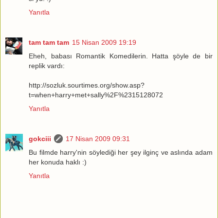
Yanıtla
tam tam tam
15 Nisan 2009 19:19
Eheh, babası Romantik Komedilerin. Hatta şöyle de bir
replik vardı:
http://sozluk.sourtimes.org/show.asp?
t=when+harry+met+sally%2F%2315128072
Yanıtla
gokciii
17 Nisan 2009 09:31
Bu filmde harry'nin söylediği her şey ilginç ve aslında adam
her konuda haklı :)
Yanıtla