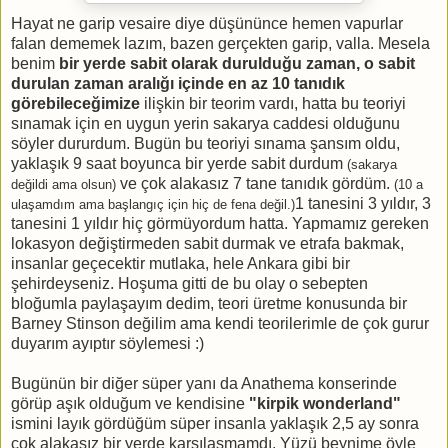
Hayat ne garip vesaire diye düşününce hemen vapurlar
falan dememek lazım, bazen gerçekten garip, valla. Mesela
benim
bir yerde sabit olarak durulduğu zaman, o sabit
durulan zaman aralığı içinde en az 10 tanıdık
görebileceğimize
ilişkin bir teorim vardı, hatta bu teoriyi
sınamak için en uygun yerin sakarya caddesi olduğunu
söyler dururdum. Bugün bu teoriyi sınama şansım oldu,
yaklaşık 9 saat boyunca bir yerde sabit durdum
(sakarya
ve çok alakasız 7 tane tanıdık gördüm.
değildi ama olsun)
(10 a
1 tanesini 3 yıldır, 3
ulaşamdım ama başlangıç için hiç de fena değil.)
tanesini 1 yıldır hiç görmüyordum hatta. Yapmamız gereken
lokasyon değiştirmeden sabit durmak ve etrafa bakmak,
insanlar geçecektir mutlaka, hele Ankara gibi bir
şehirdeyseniz. Hoşuma gitti de bu olay o sebepten
bloğumla paylaşayım dedim, teori üretme konusunda bir
Barney Stinson değilim ama kendi teorilerimle de çok gurur
duyarım ayıptır söylemesi :)
Bugünün bir diğer süper yanı da Anathema konserinde
görüp aşık olduğum ve kendisine
"kirpik wonderland"
ismini layık gördüğüm süper insanla yaklaşık 2,5 ay sonra
çok alakasız bir yerde karşılaşmamdı. Yüzü beynime öyle