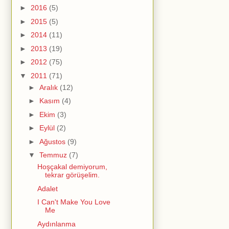
►
2016
(5)
►
2015
(5)
►
2014
(11)
►
2013
(19)
►
2012
(75)
▼
2011
(71)
►
Aralık
(12)
►
Kasım
(4)
►
Ekim
(3)
►
Eylül
(2)
►
Ağustos
(9)
▼
Temmuz
(7)
Hoşçakal demiyorum,
tekrar görüşelim.
Adalet
I Can't Make You Love
Me
Aydınlanma