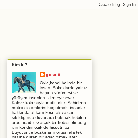
Kim ki?
gokciii
Öyle,kendi halinde bir
insan. Sokaklarda yalnız
başına yürümeyi ve
yürüyen insanları izlemeyi sever.
Kahve kokusuyla mutlu olur. Şehirlerin
metro sistemlerini keşfetmek, insanlar
hakkında ahkam kesmek ve canı
sıkıldığında duvarlara bakmak hobileri
arasındadır. Gerçek bir hobisi olmadığı
için kendini ezik de hissetmez.
Büyüyünce bozkırların ortasında tek
başına duran bir ağaç olmak ister.