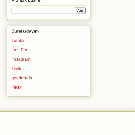
Aramak Lazım
Buralardayım
Tumblr
Last Fm
instagram
Twitter
goodreads
Flickr