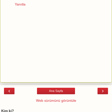
Yanıtla
‹
›
Ana Sayfa
Web sürümünü görüntüle
Kim ki?