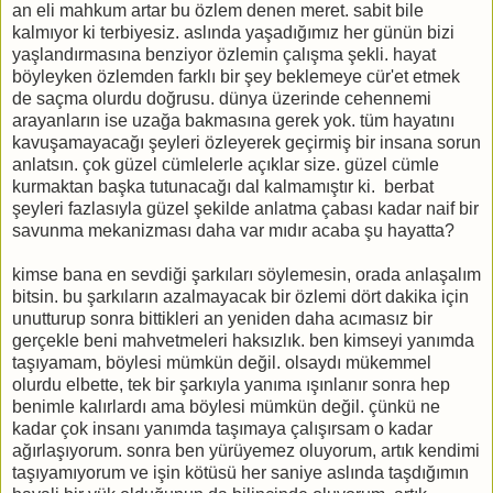
an eli mahkum artar bu özlem denen meret. sabit bile
kalmıyor ki terbiyesiz. aslında yaşadığımız her günün bizi
yaşlandırmasına benziyor özlemin çalışma şekli. hayat
böyleyken özlemden farklı bir şey beklemeye cür'et etmek
de saçma olurdu doğrusu. dünya üzerinde cehennemi
arayanların ise uzağa bakmasına gerek yok. tüm hayatını
kavuşamayacağı şeyleri özleyerek geçirmiş bir insana sorun
anlatsın. çok güzel cümlelerle açıklar size. güzel cümle
kurmaktan başka tutunacağı dal kalmamıştır ki. berbat
şeyleri fazlasıyla güzel şekilde anlatma çabası kadar naif bir
savunma mekanizması daha var mıdır acaba şu hayatta?
kimse bana en sevdiği şarkıları söylemesin, orada anlaşalım
bitsin. bu şarkıların azalmayacak bir özlemi dört dakika için
unutturup sonra bittikleri an yeniden daha acımasız bir
gerçekle beni mahvetmeleri haksızlık. ben kimseyi yanımda
taşıyamam, böylesi mümkün değil. olsaydı mükemmel
olurdu elbette, tek bir şarkıyla yanıma ışınlanır sonra hep
benimle kalırlardı ama böylesi mümkün değil. çünkü ne
kadar çok insanı yanımda taşımaya çalışırsam o kadar
ağırlaşıyorum. sonra ben yürüyemez oluyorum, artık kendimi
taşıyamıyorum ve işin kötüsü her saniye aslında taşdığımın