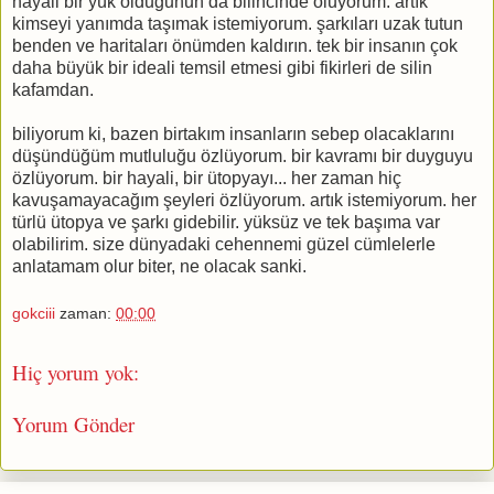
hayali bir yük olduğunun da bilincinde oluyorum. artık
kimseyi yanımda taşımak istemiyorum. şarkıları uzak tutun
benden ve haritaları önümden kaldırın. tek bir insanın çok
daha büyük bir ideali temsil etmesi gibi fikirleri de silin
kafamdan.
biliyorum ki, bazen birtakım insanların sebep olacaklarını
düşündüğüm mutluluğu özlüyorum. bir kavramı bir duyguyu
özlüyorum. bir hayali, bir ütopyayı... her zaman hiç
kavuşamayacağım şeyleri özlüyorum. artık istemiyorum. her
türlü ütopya ve şarkı gidebilir. yüksüz ve tek başıma var
olabilirim. size dünyadaki cehennemi güzel cümlelerle
anlatamam olur biter, ne olacak sanki.
gokciii
zaman:
00:00
Hiç yorum yok:
Yorum Gönder