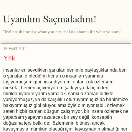
Uyandım Saçmaladım!
"feel no shame for what you are, feel no shame for what you are"
15 Eylül 2012
Yük
insanlar en sevdikleri şarkıları benimle paylaştıklarında ben
o şarkıları dinlediğim her an o insanları yanımda
taşıyormuşum gibi hissediyorum. onları çok özlersem
mesela, hemen açıveriyorum şarkıyı ya da içimden
mırıldanıyorum yarım yamalak. sanki o zaman birlikte
yürüyormuşuz, ya da karşılıklı oturruyormuşuz da birbirimize
bakıyormuşuz gibi oluyor. ama öyle olmuyor tabii. özlemek
zaten hiçbir zaman düzgün çalışmıyor. bir insanı özlemek ne
yaparsam yapayım azalacak bir şey değil. konseptin
doğasına ters belki de; özlemenin bitmesi ancak
kavuşmayla mümkün olacağı için, kavuşmanın olmadığı her