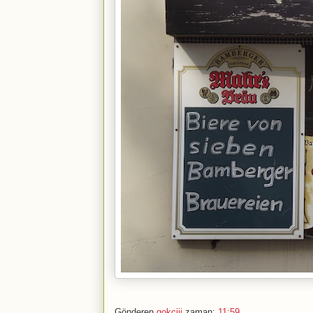
Gönderen
gokciii
zaman:
11:59