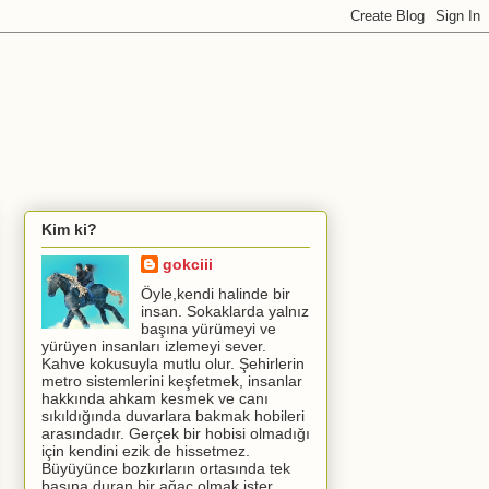
Kim ki?
gokciii
Öyle,kendi halinde bir
insan. Sokaklarda yalnız
başına yürümeyi ve
yürüyen insanları izlemeyi sever.
Kahve kokusuyla mutlu olur. Şehirlerin
metro sistemlerini keşfetmek, insanlar
hakkında ahkam kesmek ve canı
sıkıldığında duvarlara bakmak hobileri
arasındadır. Gerçek bir hobisi olmadığı
için kendini ezik de hissetmez.
Büyüyünce bozkırların ortasında tek
başına duran bir ağaç olmak ister.