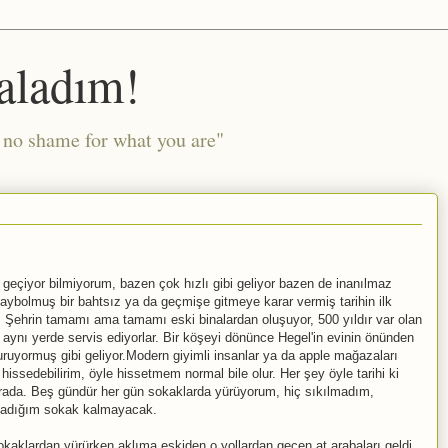
aladım!
l no shame for what you are"
çiyor bilmiyorum, bazen çok hızlı gibi geliyor bazen de inanılmaz
kaybolmuş bir bahtsız ya da geçmişe gitmeye karar vermiş tarihin ilk
 Şehrin tamamı ama tamamı eski binalardan oluşuyor, 500 yıldır var olan
ı aynı yerde servis ediyorlar. Bir köşeyi dönünce Hegel'in evinin önünden
ruyormuş gibi geliyor.Modern giyimli insanlar ya da apple mağazaları
hissedebilirim, öyle hissetmem normal bile olur. Her şey öyle tarihi ki
 burada. Beş gündür her gün sokaklarda yürüyorum, hiç sıkılmadım,
madığım sokak kalmayacak.
aklardan yürürken aklıma eskiden o yollardan geçen at arabaları geldi,