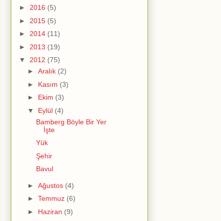
►
2016
(5)
►
2015
(5)
►
2014
(11)
►
2013
(19)
▼
2012
(75)
►
Aralık
(2)
►
Kasım
(3)
►
Ekim
(3)
▼
Eylül
(4)
Bamberg Böyle Bir Yer
İşte
Yük
Şehir
Bavul
►
Ağustos
(4)
►
Temmuz
(6)
►
Haziran
(9)