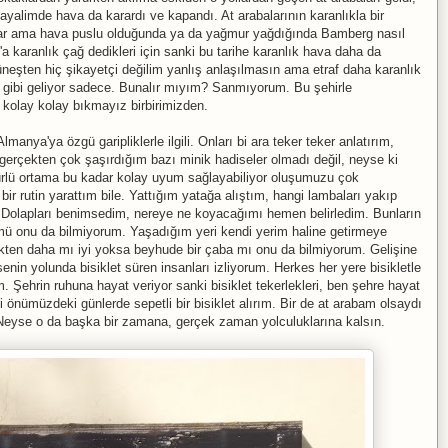
yalimde hava da karardı ve kapandı. At arabalarının karanlıkla bir
 var ama hava puslu olduğunda ya da yağmur yağdığında Bamberg nasıl
 karanlık çağ dedikleri için sanki bu tarihe karanlık hava daha da
neşten hiç şikayetçi değilim yanlış anlaşılmasın ama etraf daha karanlık
m gibi geliyor sadece. Bunalır mıyım? Sanmıyorum. Bu şehirle
 kolay kolay bıkmayız birbirimizden.
anya'ya özgü garipliklerle ilgili. Onları bi ara teker teker anlatırım,
rçekten çok şaşırdığım bazı minik hadiseler olmadı değil, neyse ki
ürlü ortama bu kadar kolay uyum sağlayabiliyor oluşumuzu çok
r rutin yarattım bile. Yattığım yatağa alıştım, hangi lambaları yakıp
Dolapları benimsedim, nereye ne koyacağımı hemen belirledim. Bunların
 mü onu da bilmiyorum. Yaşadığım yeri kendi yerim haline getirmeye
kten daha mı iyi yoksa beyhude bir çaba mı onu da bilmiyorum. Gelişine
in yolunda bisiklet süren insanları izliyorum. Herkes her yere bisikletle
um. Şehrin ruhuna hayat veriyor sanki bisiklet tekerlekleri, ben şehre hayat
önümüzdeki günlerde sepetli bir bisiklet alırım. Bir de at arabam olsaydı
 Neyse o da başka bir zamana, gerçek zaman yolculuklarına kalsın.