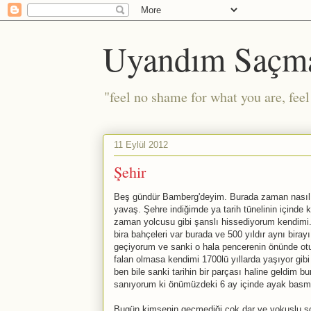
Uyandım Saçm
"feel no shame for what you are, fee
11 Eylül 2012
Şehir
Beş gündür Bamberg'deyim. Burada zaman nasıl ge
yavaş. Şehre indiğimde ya tarih tünelinin içinde 
zaman yolcusu gibi şanslı hissediyorum kendimi.
bira bahçeleri var burada ve 500 yıldır aynı biray
geçiyorum ve sanki o hala pencerenin önünde otu
falan olmasa kendimi 1700lü yıllarda yaşıyor gibi 
ben bile sanki tarihin bir parçası haline geldim
sanıyorum ki önümüzdeki 6 ay içinde ayak bas
Bugün kimsenin geçmediği çok dar ve yokuşlu sok