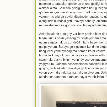
nedense at arabaları gözümün önüne geldiği an ha
alakası olmalı. Aslında geldiğimden beri güneş
görünecek çok merak ediyorum. Belki de ortaçağ'a
yakışırmış gibi bir şeyler düşündüm bugün, ha gü
olduğunda buradaki gotik havayı daha iyi anları
münasebetimiz ilk görüşte aşk ile başladığından,
Anlatılacak bir sürü şey var hem şehirle hem de Alm
büyük kültür şoku yaşadığımı söyleyemem ama ge
uyum sağalamak da zor değil. Hatta bezen her t
garipsiyorum. Buraya gelir gelmez kendime özgü bi
hangilerini yakmayacağıma hemen karar verdim. 
bu kadar kolay olması iyi bir şey mi yoksa kötü
çalışmak, başka birinin yerini öylece benimseme
yaşıyorum. Odamın penceresinden sabahları kilisen
gidiyor, bir bisikletim yok diye gizliden içleniyor
veren şeyin dışında kalmamalıyım diyorum. Belki 
şehrin her zamanının ruhuna hayat verebilirdim.