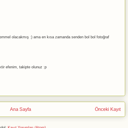
kemmel olacakmış :) ama en kısa zamanda senden bol bol fotoğraf
tir efenim, takipte olunuz :p
Ana Sayfa
Önceki Kayıt
dol:
Kayıt Yorumları (Atom)