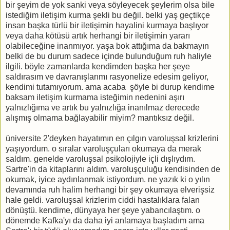
bir şeyim de yok sanki veya söyleyecek şeylerim olsa bile
istediğim iletişim kurma şekli bu değil. belki yaş geçtikçe
insan başka türlü bir iletişimin hayalini kurmaya başlıyor
veya daha kötüsü artık herhangi bir iletişimin yararı
olabileceğine inanmıyor. yaşa bok attığıma da bakmayın
belki de bu durum sadece içinde bulunduğum ruh haliyle
ilgili. böyle zamanlarda kendimden başka her şeye
saldırasım ve davranışlarımı rasyonelize edesim geliyor,
kendimi tutamıyorum. ama acaba şöyle bi durup kendime
baksam iletişim kurmama isteğimin nedenini aşırı
yalnızlığıma ve artık bu yalnızlığa inanılmaz derecede
alışmış olmama bağlayabilir miyim? mantıksız değil.
üniversite 2'deyken hayatımın en çılgın varoluşsal krizlerini
yaşıyordum. o sıralar varoluşçuları okumaya da merak
saldım. genelde varoluşsal psikolojiyle içli dışlıydım.
Sartre'in da kitaplarını aldım. varoluşçuluğu kendisinden de
okumak, iyice aydınlanmak istiyordum. ne yazık ki o yılın
devamında ruh halim herhangi bir şey okumaya elverişsiz
hale geldi. varoluşsal krizlerim ciddi hastalıklara falan
dönüştü. kendime, dünyaya her şeye yabancılaştım. o
dönemde Kafka'yı da daha iyi anlamaya başladım ama