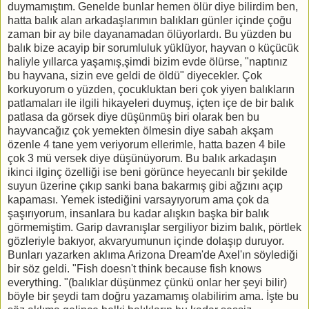
duymamıştım. Genelde bunlar hemen ölür diye bilirdim ben,
hatta balık alan arkadaşlarımın balıkları günler içinde çoğu
zaman bir ay bile dayanamadan ölüyorlardı. Bu yüzden bu
balık bize acayip bir sorumluluk yüklüyor, hayvan o küçücük
haliyle yıllarca yaşamış,şimdi bizim evde ölürse, "naptınız
bu hayvana, sizin eve geldi de öldü" diyecekler. Çok
korkuyorum o yüzden, çocukluktan beri çok yiyen balıkların
patlamaları ile ilgili hikayeleri duymuş, içten içe de bir balık
patlasa da görsek diye düşünmüş biri olarak ben bu
hayvancağız çok yemekten ölmesin diye sabah akşam
özenle 4 tane yem veriyorum ellerimle, hatta bazen 4 bile
çok 3 mü versek diye düşünüyorum. Bu balık arkadaşın
ikinci ilginç özelliği ise beni görünce heyecanlı bir şekilde
suyun üzerine çıkıp sanki bana bakarmış gibi ağzını açıp
kapaması. Yemek istediğini varsayıyorum ama çok da
şaşırıyorum, insanlara bu kadar alışkın başka bir balık
görmemiştim. Garip davranışlar sergiliyor bizim balık, pörtlek
gözleriyle bakıyor, akvaryumunun içinde dolaşıp duruyor.
Bunları yazarken aklıma Arizona Dream'de Axel'ın söylediği
bir söz geldi. "Fish doesn't think because fish knows
everything. "(balıklar düşünmez çünkü onlar her şeyi bilir)
böyle bir şeydi tam doğru yazamamış olabilirim ama. İşte bu