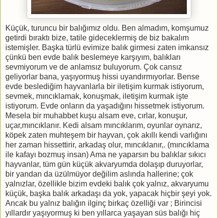
Küçük, turuncu bir balığımız oldu. Ben almadım, komşumuz
getirdi bıraktı bize, tatile gideceklermiş de biz bakalım
istemişler. Başka türlü evimize balık girmesi zaten imkansız
çünkü ben evde balık beslemeye karşıyım, balıkları
sevmiyorum ve de anlamsız buluyorum. Çok cansız
geliyorlar bana, yaşıyormuş hissi uyandırmıyorlar. Bense
evde beslediğim hayvanlarla bir iletişim kurmak istiyorum,
sevmek, mıncıklamak, konuşmak, iletişim kurmak işte
istiyorum. Evde onların da yaşadığını hissetmek istiyorum.
Mesela bir muhabbet kuşu alsam eve, cırlar, konuşur,
uçar,mıncıklanır. Kedi alsam mıncıklarım, oyunlar oynarız,
köpek zaten muhteşem bir hayvan, çok akıllı kendi varlığını
her zaman hissettirir, arkadaş olur, mıncıklanır,. (mıncıklama
ile kafayı bozmuş insan) Ama ne yaparsın bu balıklar sıkıcı
hayvanlar, tüm gün küçük akvaryumda dolaşıp duruyorlar,
bir yandan da üzülmüyor değilim aslında hallerine; çok
yalnızlar, özellikle bizim evdeki balık çok yalnız, akvaryumu
küçük, başka balık arkadaşı da yok, yapacak hiçbir şeyi yok.
Ancak bu yalnız balığın ilginç birkaç özelliği var ; Birincisi
yıllardır yaşıyormuş ki ben yıllarca yaşayan süs balığı hiç