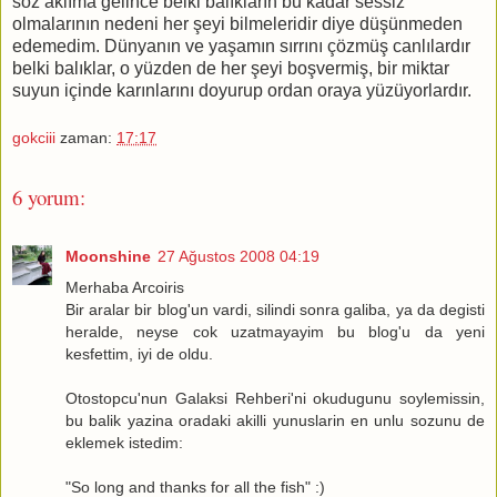
söz aklıma gelince belki balıkların bu kadar sessiz
olmalarının nedeni her şeyi bilmeleridir diye düşünmeden
edemedim. Dünyanın ve yaşamın sırrını çözmüş canlılardır
belki balıklar, o yüzden de her şeyi boşvermiş, bir miktar
suyun içinde karınlarını doyurup ordan oraya yüzüyorlardır.
gokciii
zaman:
17:17
6 yorum:
Moonshine
27 Ağustos 2008 04:19
Merhaba Arcoiris
Bir aralar bir blog'un vardi, silindi sonra galiba, ya da degisti
heralde, neyse cok uzatmayayim bu blog'u da yeni
kesfettim, iyi de oldu.
Otostopcu'nun Galaksi Rehberi'ni okudugunu soylemissin,
bu balik yazina oradaki akilli yunuslarin en unlu sozunu de
eklemek istedim:
"So long and thanks for all the fish" :)