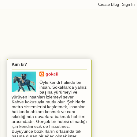
Kim ki?
gokciii
Öyle,kendi halinde bir
insan. Sokaklarda yalnız
başına yürümeyi ve
yürüyen insanları izlemeyi sever.
Kahve kokusuyla mutlu olur. Şehirlerin
metro sistemlerini keşfetmek, insanlar
hakkında ahkam kesmek ve canı
sıkıldığında duvarlara bakmak hobileri
arasındadır. Gerçek bir hobisi olmadığı
için kendini ezik de hissetmez.
Büyüyünce bozkırların ortasında tek
başına duran bir ağaç olmak ister.