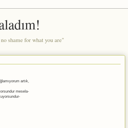
aladım!
l no shame for what you are"
ğlamıyorum artık,
yorsundur mesela-
kuyorsundur-