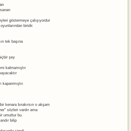
lan
 sanan
şeyleri göstermeye çalışıyordur
oyunlarından biridir.
sın tek başına
içbir şey
nemi kalmamıştır
mayacaktır
m kapanmıştır.
 bir kenara bırakırsın o akşam
her" sözleri vardır ama
r umuttur bu.
ndır bilip
dasındır şimdi