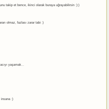
u takip et bence, ikinci olarak buraya uğrayabilirsin :):)
rarı olmaz, fazlası zarar tabi :)
 acıyı yaşamak...
 insana :)