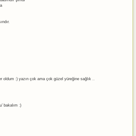
ra
ındır.
r oldum :) yazın çok ama çok güzel yüreğine sağlık ..
u' bakalım :)