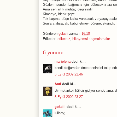
Gözlerin senden bağımsız içini dökecektir ara sı
Ama sen artık muhtaç değilsindir.
Kimseye, hiçbir şeye.
Tek başına, düşe kalka varolacak ve yaşayacaks
Sonlara alışacak, kabul etmeyi öğreneceksindir.
Gönderen
gokciii
zaman:
16:10
Etiketler:
etiketsiz
,
hikayemsi saçmalamalar
6 yorum:
marielena
dedi ki...
kendi bloğumdan önce seninkini takip ede
5 Eylül 2009 22:46
Anıl
dedi ki...
Bir melankoli hâlidir gidiyor sende ama, d
5 Eylül 2009 23:27
gokciii
dedi ki...
lullaby;