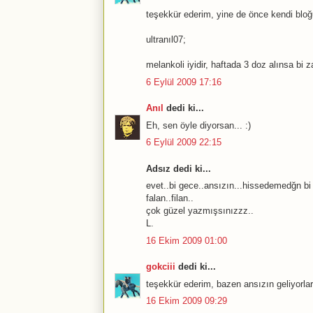
teşekkür ederim, yine de önce kendi bloğun
ultranıl07;
melankoli iyidir, haftada 3 doz alınsa bi za
6 Eylül 2009 17:16
Anıl
dedi ki...
Eh, sen öyle diyorsan... :)
6 Eylül 2009 22:15
Adsız dedi ki...
evet..bi gece..ansızın...hissedemedğn bi
falan..filan..
çok güzel yazmışsınızzz..
L.
16 Ekim 2009 01:00
gokciii
dedi ki...
teşekkür ederim, bazen ansızın geliyorlar
16 Ekim 2009 09:29