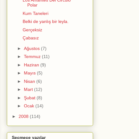
Los Amantes Del Circulo
Polar
Kum Taneleri
Belki de yanlış bir leyla.
Gerçeksiz
Çabasız
►
Ağustos
(7)
►
Temmuz
(11)
►
Haziran
(9)
►
Mayıs
(5)
►
Nisan
(6)
►
Mart
(12)
►
Şubat
(8)
►
Ocak
(14)
►
2008
(114)
Seçmece yazılar