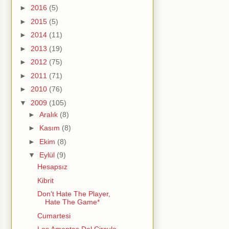
►
2016
(5)
►
2015
(5)
►
2014
(11)
►
2013
(19)
►
2012
(75)
►
2011
(71)
►
2010
(76)
▼
2009
(105)
►
Aralık
(8)
►
Kasım
(8)
►
Ekim
(8)
▼
Eylül
(9)
Hesapsız
Kibrit
Don't Hate The Player,
Hate The Game*
Cumartesi