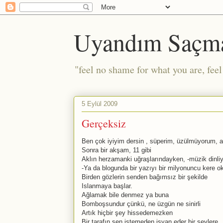
Uyandım Saçm
"feel no shame for what you are, fee
5 Eylül 2009
Gerçeksiz
Ben çok iyiyim dersin , süperim, üzülmüyorum, a
Sonra bir akşam, 11 gibi
Aklın herzamanki uğraşlarındayken, -müzik dinli
-Ya da blogunda bir yazıyı bir milyonuncu kere o
Birden gözlerin senden bağımsız bir şekilde
Islanmaya başlar.
Ağlamak bile denmez ya buna
Bomboşsundur çünkü, ne üzgün ne sinirli
Artık hiçbir şey hissedemezken
Bir tarafın sen istemeden isyan eder bir şeylere