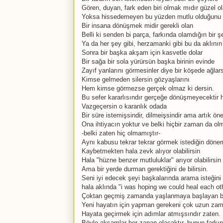
Gören, duyan, fark eden biri olmak mıdır güzel o
Yoksa hissedemeyen bu yüzden mutlu olduğunu
Bir insana dönüşmek midir gerekli olan
Belli ki senden bi parça, farkında olamdığın bir 
Ya da her şey gibi, herzamanki gibi bu da aklının 
Sonra bir başka akşam için kasvetle dolar
Bir sağa bir sola yürürsün başka birinin evinde
Zayıf yanlarını görmesinler diye bir köşede ağlar
Kimse gelmeden silersin gözyaşlarını
Hem kimse görmezse gerçek olmaz ki dersin.
Bu sefer kararlısındır gerçeğe dönüşmeyecektir h
Vazgeçersin o karanlık odada
Bir süre istemişsindir, dilmeişsindir ama artık ö
Ona ihtiyacın yoktur ve belki hiçbir zaman da ol
-belki zaten hiç olmamıştır-
Aynı kabusu tekrar tekrar görmek istediğin döne
Kaybetmekten hala zevk alıyor olabilirsin
Hala "hüzne benzer mutluluklar" arıyor olabilirsin
Ama bir yerde durman gerektiğini de bilirsin.
Seni iyi edecek şeyi başkalarında arama isteğini
hala aklında "i was hoping we could heal each ot
Çoktan geçmiş zamanda yaşlanmaya başlayan bi
Yeni hayatın için yapman gerekeni çok uzun zama
Hayata geçirmek için adımlar atmışsındır zaten.
Böyle akşamlar her zanan olacaktır, bunun farkın