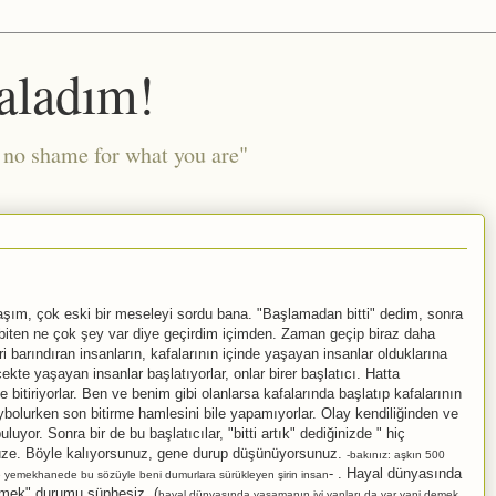
aladım!
l no shame for what you are"
şım, çok eski bir meseleyi sordu bana. "Başlamadan bitti" dedim, sonra
ten ne çok şey var diye geçirdim içimden. Zaman geçip biraz daha
barındıran insanların, kafalarının içinde yaşayan insanlar olduklarına
kte yaşayan insanlar başlatıyorlar, onlar birer başlatıcı. Hatta
bitiriyorlar. Ben ve benim gibi olanlarsa kafalarında başlatıp kafalarının
ybolurken son bitirme hamlesini bile yapamıyorlar. Olay kendiliğinden ve
yor. Sonra bir de bu başlatıcılar, "bitti artık" dediğinizde " hiç
nüze. Böyle kalıyorsunuz, gene durup düşünüyorsunuz.
-bakınız: aşkın 500
- . Hayal dünyasında
 yemekhanede bu sözüyle beni dumurlara sürükleyen şirin insan
tmek" durumu şüphesiz. (
hayal dünyasında yaşamanın iyi yanları da var yani demek