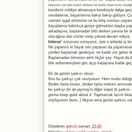
istiyorum, var tabi neden olmasın bu kadar insan bunu seçtiğine
kendisini ciddiye almamaya kendisiyle dalga geç
sevdalarına, başarılarına bakıp bakıp gülüyor. Ç
zamanı işgal etmesine ve bu bitiş sonrası yaşana
kayıplarına baktıkça geriye gülmekten başka yap
arkadaşına, başlamadan bitti derken yanına bir de s
olacağına dair sözler verip yoluna devam ediyor, 
biterse
" sorusunu soruyoruz, işte o anlarda iş bi
Ne yaparsın ki hayat sen yaşasan da yaşamasan d
yerden başlamak gerekiyor, ne kadar zor gelse d
Başlamadan bitmesin artık hiçbir şey. Hayat da 
bile anlamamışken göz açıp kapayana kadar geçen 
Bir de günün şarkısı olsun:
Ben bu şarkıyı çok seviyorum. Hem mutlu olduğu
Birden fazla insanı, birden fazla mekanı anımsat
bu şarkıyı bir de jaymay'in diğer süper bi şarkısı
gonna keep quiet about it
. Yapmamak lazım biraz
söylüyorum bunu :) Neyse ama günün şarkısı zate
Gönderen
gokciii
zaman:
23:40