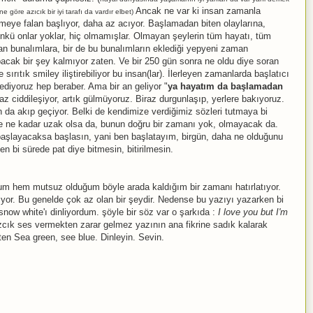
Ancak ne var ki insan zamanla
 göre azıcık bir iyi tarafı da vardır elbet)
meye falan başlıyor, daha az acıyor. Başlamadan biten olaylarına,
ünkü onlar yoklar, hiç olmamışlar. Olmayan şeylerin tüm hayatı, tüm
n bunalımlara, bir de bu bunalımların eklediği yepyeni zaman
acak bir şey kalmıyor zaten. Ve bir 250 gün sonra ne oldu diye soran
ırıtık smiley iliştirebiliyor bu insan(lar). İlerleyen zamanlarda başlatıcı
ediyoruz hep beraber. Ama bir an geliyor "
ya hayatım da başlamadan
raz ciddileşiyor, artık gülmüyoruz. Biraz durgunlaşıp, yerlere bakıyoruz.
a akıp geçiyor. Belki de kendimize verdiğimiz sözleri tutmaya bi
e ne kadar uzak olsa da, bunun doğru bir zamanı yok, olmayacak da.
başlayacaksa başlasın, yani ben başlatayım, birgün, daha ne olduğunu
bi sürede pat diye bitmesin, bitirilmesin.
m hem mutsuz olduğum böyle arada kaldığım bir zamanı hatırlatıyor.
ıyor. Bu genelde çok az olan bir şeydir. Nedense bu yazıyı yazarken bi
 snow white'ı dinliyordum. şöyle bir söz var o şarkıda :
I love you but I'm
cık ses vermekten zarar gelmez yazının ana fikrine sadık kalarak
n Sea green, see blue. Dinleyin. Sevin.