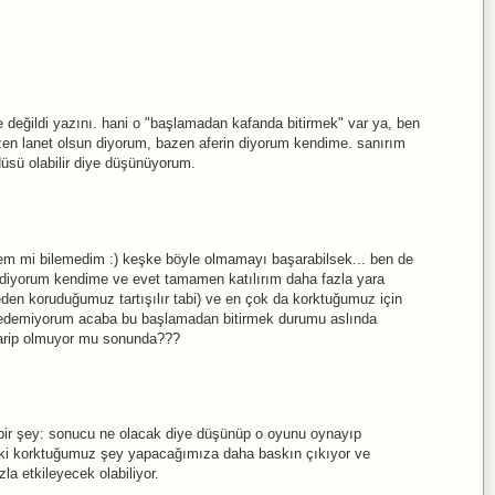
 değildi yazını. hani o "başlamadan kafanda bitirmek" var ya, ben
en lanet olsun diyorum, bazen aferin diyorum kendime. sanırım
üsü olabilir diye düşünüyorum.
em mi bilemedim :) keşke böyle olmamayı başarabilsek... ben de
 diyorum kendime ve evet tamamen katılırım daha fazla yara
den koruduğumuz tartışılır tabi) ve en çok da korktuğumuz için
edemiyorum acaba bu başlamadan bitirmek durumu aslında
arip olmuyor mu sonunda???
bir şey: sonucu ne olacak diye düşünüp o oyunu oynayıp
lki korktuğumuz şey yapacağımıza daha baskın çıkıyor ve
la etkileyecek olabiliyor.