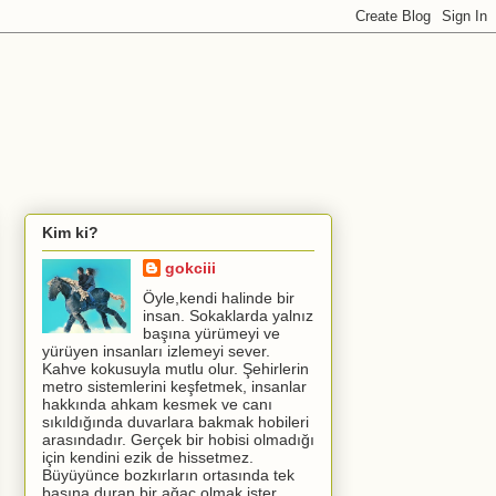
Kim ki?
gokciii
Öyle,kendi halinde bir
insan. Sokaklarda yalnız
başına yürümeyi ve
yürüyen insanları izlemeyi sever.
Kahve kokusuyla mutlu olur. Şehirlerin
metro sistemlerini keşfetmek, insanlar
hakkında ahkam kesmek ve canı
sıkıldığında duvarlara bakmak hobileri
arasındadır. Gerçek bir hobisi olmadığı
için kendini ezik de hissetmez.
Büyüyünce bozkırların ortasında tek
başına duran bir ağaç olmak ister.