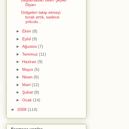
Başlamadan Biten Şeyler
Diyarı
Gölgeleri takip etmeyi
bırak artık, sadece
yolculu...
►
Ekim
(8)
►
Eylül
(9)
►
Ağustos
(7)
►
Temmuz
(11)
►
Haziran
(9)
►
Mayıs
(5)
►
Nisan
(6)
►
Mart
(12)
►
Şubat
(8)
►
Ocak
(14)
►
2008
(114)