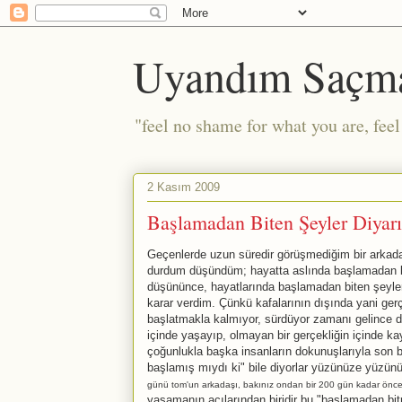
Uyandım Saçm
"feel no shame for what you are, fee
2 Kasım 2009
Başlamadan Biten Şeyler Diyarı
Geçenlerde uzun süredir görüşmediğim bir arkada
durdum düşündüm; hayatta aslında başlamadan bi
düşününce, hayatlarında başlamadan biten şeyleri 
karar verdim. Çünkü kafalarının dışında yani gerçe
başlatmakla kalmıyor, sürdüyor zamanı gelince de 
içinde yaşayıp, olmayan bir gerçekliğin içinde ka
çoğunlukla başka insanların dokunuşlarıyla son bulu
başlamış mıydı ki" bile diyorlar yüzünüze yüzü
günü tom'un arkadaşı, bakınız ondan bir 200 gün kadar önce
yaşamanın acılarından biridir bu "başlamadan bi