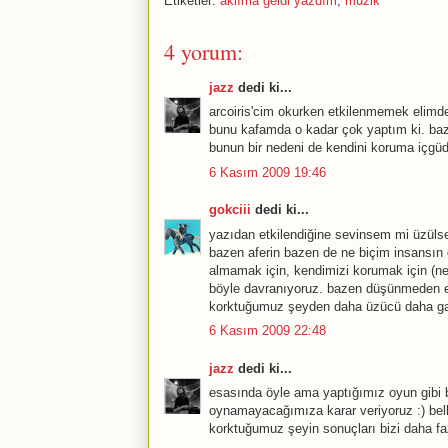
Etiketler:
aklıma geldi yazdım
,
müzik
4 yorum:
jazz
dedi ki...
arcoiris'cim okurken etkilenmemek elimde
bunu kafamda o kadar çok yaptım ki. baz
bunun bir nedeni de kendini koruma içgüd
6 Kasım 2009 19:46
gokciii
dedi ki...
yazıdan etkilendiğine sevinsem mi üzüls
bazen aferin bazen de ne biçim insansın
almamak için, kendimizi korumak için (ne
böyle davranıyoruz. bazen düşünmeden 
korktuğumuz şeyden daha üzücü daha g
6 Kasım 2009 22:48
jazz
dedi ki...
esasında öyle ama yaptığımız oyun gibi 
oynamayacağımıza karar veriyoruz :) be
korktuğumuz şeyin sonuçları bizi daha faz