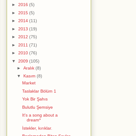
►
2016
(5)
►
2015
(5)
►
2014
(11)
►
2013
(19)
►
2012
(75)
►
2011
(71)
►
2010
(76)
▼
2009
(105)
►
Aralık
(8)
▼
Kasım
(8)
Market
Taslaklar Bölüm 1
Yok Bir Şahıs
Bulutlu Şemsiye
It's a song about a
dream*
İstekler, kırıklar.