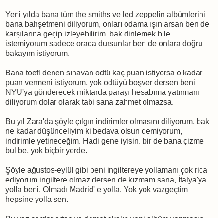
Yeni yılda bana tüm the smiths ve led zeppelin albümlerini
bana bahşetmeni diliyorum, onları odama ışınlarsan ben de
karşılarına geçip izleyebilirim, bak dinlemek bile
istemiyorum sadece orada dursunlar ben de onlara doğru
bakayım istiyorum.
Bana toefl denen sınavan odtü kaç puan istiyorsa o kadar
puan vermeni istiyorum, yok odtüyü boşver dersen beni
NYU'ya gönderecek miktarda parayı hesabıma yatırmanı
diliyorum dolar olarak tabi sana zahmet olmazsa.
Bu yıl Zara'da şöyle çılgın indirimler olmasını diliyorum, bak
ne kadar düşünceliyim ki bedava olsun demiyorum,
indirimle yetineceğim. Hadi gene iyisin. bir de bana çizme
bul be, yok biçbir yerde.
Şöyle ağustos-eylül gibi beni ingiltereye yollamanı çok rica
ediyorum ingiltere olmaz dersen de kızmam sana, İtalya'ya
yolla beni. Olmadı Madrid' e yolla. Yok yok vazgeçtim
hepsine yolla sen.