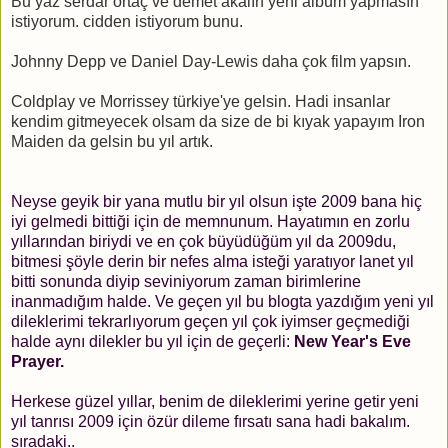
Bu yaz serdar ortaç ve demet akalın yeni albüm yapmasın
istiyorum. cidden istiyorum bunu.
Johnny Depp ve Daniel Day-Lewis daha çok film yapsın.
Coldplay ve Morrissey türkiye'ye gelsin. Hadi insanlar
kendim gitmeyecek olsam da size de bi kıyak yapayım Iron
Maiden da gelsin bu yıl artık.
Neyse geyik bir yana mutlu bir yıl olsun işte 2009 bana hiç
iyi gelmedi bittiği için de memnunum. Hayatımın en zorlu
yıllarından biriydi ve en çok büyüdüğüm yıl da 2009du,
bitmesi şöyle derin bir nefes alma isteği yaratıyor lanet yıl
bitti sonunda diyip seviniyorum zaman birimlerine
inanmadığım halde. Ve geçen yıl bu blogta yazdığım yeni yıl
dileklerimi tekrarlıyorum geçen yıl çok iyimser geçmediği
halde aynı dilekler bu yıl için de geçerli:
New Year's Eve
Prayer.
Herkese güzel yıllar, benim de dileklerimi yerine getir yeni
yıl tanrısı 2009 için özür dileme fırsatı sana hadi bakalım.
sıradaki..