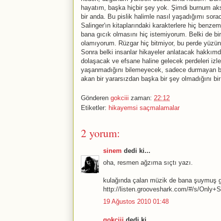
hayatım, başka hiçbir şey yok. Şimdi burnum aks
bir anda. Bu pislik halimle nasıl yaşadığımı so
Salinger'ın kitaplarındaki karakterlere hiç benz
bana gıcık olmasını hiç istemiyorum. Belki de bi
olamıyorum. Rüzgar hiç bitmiyor, bu perde yüzü
Sonra belki insanlar hikayeler anlatacak hakkımd
dolaşacak ve efsane haline gelecek perdeleri izl
yaşanmadığını bilemeyecek, sadece durmayan bir
akan bir yararsızdan başka bir şey olmadığını bi
Gönderen
gokciii
zaman:
22:12
Etiketler:
hikayemsi saçmalamalar
2 yorum:
sinem
dedi ki...
oha, resmen ağzıma sıçtı yazı.
kulağında çalan müzik de bana şuymuş gi
http://listen.grooveshark.com/#/s/Only+
19 Ağustos 2010 01:48
gokciii
dedi ki...