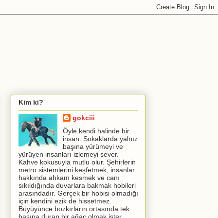
Kim ki?
gokciii
Öyle,kendi halinde bir
insan. Sokaklarda yalnız
başına yürümeyi ve
yürüyen insanları izlemeyi sever.
Kahve kokusuyla mutlu olur. Şehirlerin
metro sistemlerini keşfetmek, insanlar
hakkında ahkam kesmek ve canı
sıkıldığında duvarlara bakmak hobileri
arasındadır. Gerçek bir hobisi olmadığı
için kendini ezik de hissetmez.
Büyüyünce bozkırların ortasında tek
başına duran bir ağaç olmak ister.