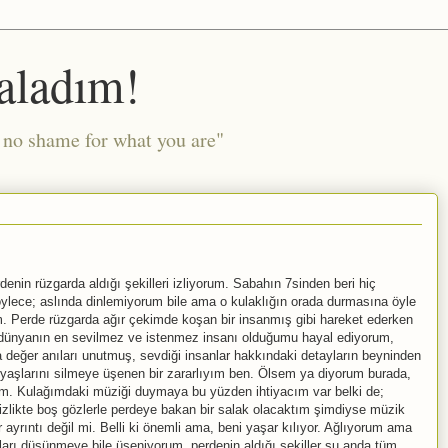
aladım!
l no shame for what you are"
nin rüzgarda aldığı şekilleri izliyorum. Sabahın 7sinden beri hiç
lece; aslında dinlemiyorum bile ama o kulaklığın orada durmasına öyle
m. Perde rüzgarda ağır çekimde koşan bir insanmış gibi hareket ederken
in dünyanın en sevilmez ve istenmez insanı olduğumu hayal ediyorum,
 değer anıları unutmuş, sevdiği insanlar hakkındaki detayların beyninden
yaşlarını silmeye üşenen bir zararlıyım ben. Ölsem ya diyorum burada,
m. Kulağımdaki müziği duymaya bu yüzden ihtiyacım var belki de;
izlikte boş gözlerle perdeye bakan bir salak olacaktım şimdiyse müzik
 ayrıntı değil mi. Belli ki önemli ama, beni yaşar kılıyor. Ağlıyorum ama
ı düşünmeye bile üşeniyorum, perdenin aldığı şekiller şu anda tüm