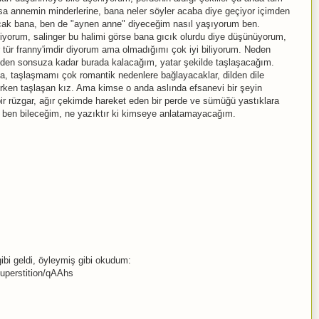
a annemin minderlerine, bana neler söyler acaba diye geçiyor içimden
racak bana, ben de "aynen anne" diyeceğim nasıl yaşıyorum ben.
emiyorum, salinger bu halimi görse bana gıcık olurdu diye düşünüyorum,
r tür franny'imdir diyorum ama olmadığımı çok iyi biliyorum. Neden
nden sonsuza kadar burada kalacağım, yatar şekilde taşlaşacağım.
a, taşlaşmamı çok romantik nedenlere bağlayacaklar, dilden dile
erken taşlaşan kız. Ama kimse o anda aslında efsanevi bir şeyin
 rüzgar, ağır çekimde hareket eden bir perde ve sümüğü yastıklara
r ben bileceğim, ne yazıktır ki kimseye anlatamayacağım.
bi geldi, öyleymiş gibi okudum:
Superstition/qAAhs