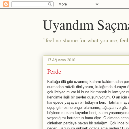
Uyandım Saçm
"feel no shame for what you are, fee
17 Ağustos 2010
Perde
Koltuğa ölü gibi uzanmış kafamı kaldırmadan perde
durmadan müzik dinliyorum, kulağımda duruyor öy
çok ihtiyacım var ki buna bir mantık bulamıyoru
kendimle ilgili bir şeyler düşünüyorum. O an iç
kanepede yaşayan bir bitkiyim ben. Hatırlanmaya
uçup gitmesine engel olamamış, ağlayan ve göz 
böylece mezara koyarlar beni, zaten yaşamıyoru
yaşadığımı hatırlatsın bana diye. O olmasa sess
dinlerken perdeye bakan bir salağım. Çok ince bir
neden, üzgünüm yüksek dozda ama neden? Bunlar