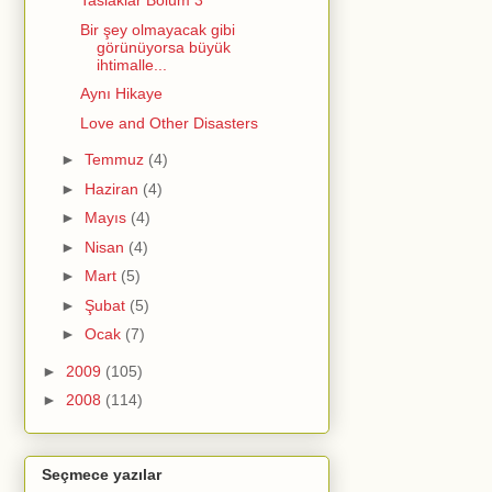
Taslaklar Bölüm 3
Bir şey olmayacak gibi
görünüyorsa büyük
ihtimalle...
Aynı Hikaye
Love and Other Disasters
►
Temmuz
(4)
►
Haziran
(4)
►
Mayıs
(4)
►
Nisan
(4)
►
Mart
(5)
►
Şubat
(5)
►
Ocak
(7)
►
2009
(105)
►
2008
(114)
Seçmece yazılar