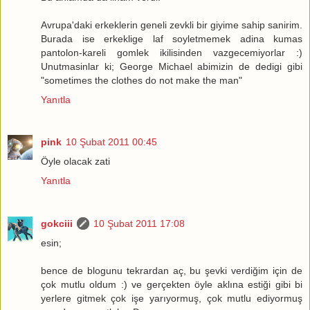
Avrupa'daki erkeklerin geneli zevkli bir giyime sahip sanirim.
Burada ise erkeklige laf soyletmemek adina kumas
pantolon-kareli gomlek ikilisinden vazgecemiyorlar :)
Unutmasinlar ki; George Michael abimizin de dedigi gibi
"sometimes the clothes do not make the man"
Yanıtla
pink
10 Şubat 2011 00:45
Öyle olacak zati
Yanıtla
gokciii
10 Şubat 2011 17:08
esin;
bence de blogunu tekrardan aç, bu şevki verdiğim için de
çok mutlu oldum :) ve gerçekten öyle aklına estiği gibi bi
yerlere gitmek çok işe yarıyormuş, çok mutlu ediyormuş