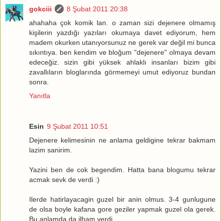
gokciii
8 Şubat 2011 20:38
ahahaha çok komik lan. o zaman sizi dejenere olmamış
kişilerin yazdığı yazıları okumaya davet ediyorum, hem
madem okurken utanıyorsunuz ne gerek var değil mi bunca
sıkıntıya. ben kendim ve bloğum "dejenere" olmaya devam
edeceğiz. sizin gibi yüksek ahlaklı insanları bizim gibi
zavallıların bloglarında görmemeyi umut ediyoruz bundan
sonra.
Yanıtla
Esin
9 Şubat 2011 10:51
Dejenere kelimesinin ne anlama geldigine tekrar bakmam
lazim sanirim.
Yazini ben de cok begendim. Hatta bana blogumu tekrar
acmak sevk de verdi :)
Ilerde hatirlayacagin guzel bir anin olmus. 3-4 gunlugune
de olsa boyle kafana gore geziler yapmak guzel ola gerek.
Bu anlamda da ilham verdi.