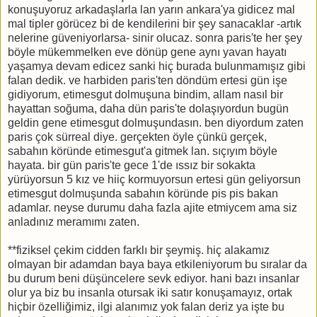
konuşuyoruz arkadaşlarla lan yarın ankara'ya gidicez mal
mal tipler görücez bi de kendilerini bir şey sanacaklar -artık
nelerine güveniyorlarsa- sinir olucaz. sonra paris'te her şey
böyle mükemmelken eve dönüp gene aynı yavan hayatı
yaşamya devam edicez sanki hiç burada bulunmamışız gibi
falan dedik. ve harbiden paris'ten döndüm ertesi gün işe
gidiyorum, etimesgut dolmuşuna bindim, allam nasıl bir
hayattan soğuma, daha dün paris'te dolaşıyordun bugün
geldin gene etimesgut dolmuşundasın. ben diyordum zaten
paris çok sürreal diye. gerçekten öyle çünkü gerçek,
sabahın köründe etimesgut'a gitmek lan. sıçıyım böyle
hayata. bir gün paris'te gece 1'de ıssız bir sokakta
yürüyorsun 5 kız ve hiiç kormuyorsun ertesi gün geliyorsun
etimesgut dolmuşunda sabahın köründe pis pis bakan
adamlar. neyse durumu daha fazla ajite etmiycem ama siz
anladınız meramımı zaten.
**fiziksel çekim cidden farklı bir şeymiş. hiç alakamız
olmayan bir adamdan baya baya etkileniyorum bu sıralar da
bu durum beni düşüncelere sevk ediyor. hani bazı insanlar
olur ya biz bu insanla otursak iki satır konuşamayız, ortak
hiçbir özelliğimiz, ilgi alanımız yok falan deriz ya işte bu