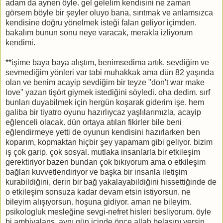
adam da aynen öyle. gel gelelim kendisini ne zaman
görsem böyle bir şeyler oluyo bana, sırıtmak ve anlamsızca
kendisine doğru yönelmek isteği falan geliyor içimden.
bakalım bunun sonu neye varacak, merakla izliyorum
kendimi.
**işime baya baya alıştım, benimsedima artık. sevdiğim ve
sevmediğim yönleri var tabi muhakkak ama dün 82 yaşında
olan ve benim acayip sevdiğim bir teyze "don't war make
love" yazan tişört giymek istediğini söyledi. oha dedim. sırf
bunları duyabilmek için hergün koşarak giderim işe. hem
galiba bir tiyatro oyunu hazırlıycaz yaşlılarımızla, acayip
eğlenceli olacak. dün ortaya atılan fikirler bile beni
eğlendirmeye yetti de oyunun kendisini hazırlarken ben
koparım, kopmaktan hiçbir şey yapamam gibi geliyor. bizim
iş çok garip. çok sosyal. mutlaka insanlarla bir etkileşim
gerektiriyor bazen bundan çok bıkıyorum ama o etkileşim
bağları kuvvetlendiriyor ve başka bir insanla iletişim
kurabildiğini, derin bir bağ yakalayabildiğini hissettiğinde de
o etkileşim sonsuza kadar devam etsin istiyorsun. ne
bileyim alışıyorsun. hoşuna gidiyor. aman ne bileyim.
psikologluk mesleğine sevgi-nefret hisleri besliyorum. öyle
bi ambivalans. aynı gün içinde önce allah belasını versin