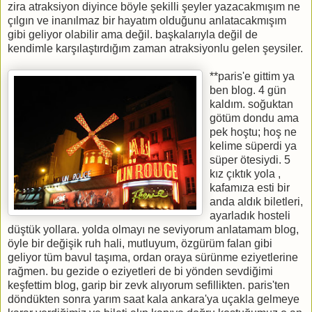
zira atraksiyon diyince böyle şekilli şeyler yazacakmışım ne
çılgın ve inanılmaz bir hayatım olduğunu anlatacakmışım
gibi geliyor olabilir ama değil. başkalarıyla değil de
kendimle karşılaştırdığım zaman atraksiyonlu gelen şeysiler.
**paris'e gittim ya
ben blog. 4 gün
kaldım. soğuktan
götüm dondu ama
pek hoştu; hoş ne
kelime süperdi ya
süper ötesiydi. 5
kız çıktık yola ,
kafamıza esti bir
anda aldık biletleri,
ayarladık hosteli
düştük yollara. yolda olmayı ne seviyorum anlatamam blog,
öyle bir değişik ruh hali, mutluyum, özgürüm falan gibi
geliyor tüm bavul taşıma, ordan oraya sürünme eziyetlerine
rağmen. bu gezide o eziyetleri de bi yönden sevdiğimi
keşfettim blog, garip bir zevk alıyorum sefillikten. paris'ten
döndükten sonra yarım saat kala ankara'ya uçakla gelmeye