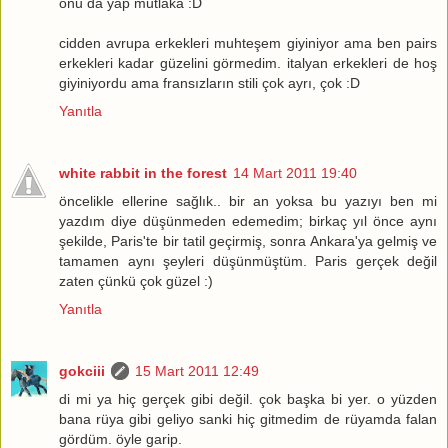
onu da yap mutlaka :D
cidden avrupa erkekleri muhteşem giyiniyor ama ben pairs
erkekleri kadar güzelini görmedim. italyan erkekleri de hoş
giyiniyordu ama fransızların stili çok ayrı, çok :D
Yanıtla
white rabbit in the forest
14 Mart 2011 19:40
öncelikle ellerine sağlık.. bir an yoksa bu yazıyı ben mi
yazdım diye düşünmeden edemedim; birkaç yıl önce aynı
şekilde, Paris'te bir tatil geçirmiş, sonra Ankara'ya gelmiş ve
tamamen aynı şeyleri düşünmüştüm. Paris gerçek değil
zaten çünkü çok güzel :)
Yanıtla
gokciii
15 Mart 2011 12:49
di mi ya hiç gerçek gibi değil. çok başka bi yer. o yüzden
bana rüya gibi geliyo sanki hiç gitmedim de rüyamda falan
gördüm. öyle garip.