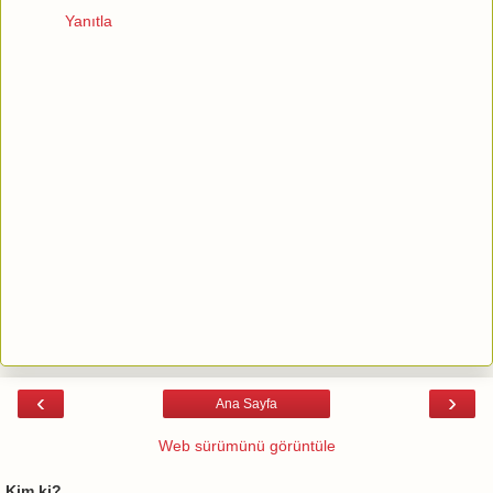
Yanıtla
‹
›
Ana Sayfa
Web sürümünü görüntüle
Kim ki?