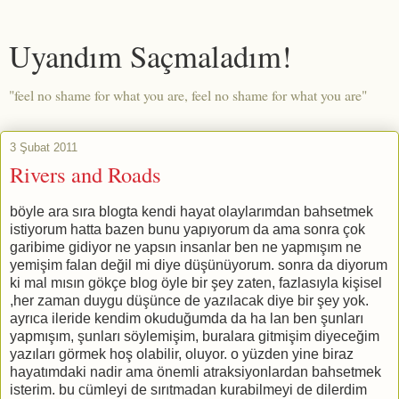
Uyandım Saçmaladım!
"feel no shame for what you are, feel no shame for what you are"
3 Şubat 2011
Rivers and Roads
böyle ara sıra blogta kendi hayat olaylarımdan bahsetmek
istiyorum hatta bazen bunu yapıyorum da ama sonra çok
garibime gidiyor ne yapsın insanlar ben ne yapmışım ne
yemişim falan değil mi diye düşünüyorum. sonra da diyorum
ki mal mısın gökçe blog öyle bir şey zaten, fazlasıyla kişisel
,her zaman duygu düşünce de yazılacak diye bir şey yok.
ayrıca ileride kendim okuduğumda da ha lan ben şunları
yapmışım, şunları söylemişim, buralara gitmişim diyeceğim
yazıları görmek hoş olabilir, oluyor. o yüzden yine biraz
hayatımdaki nadir ama önemli atraksiyonlardan bahsetmek
isterim. bu cümleyi de sırıtmadan kurabilmeyi de dilerdim