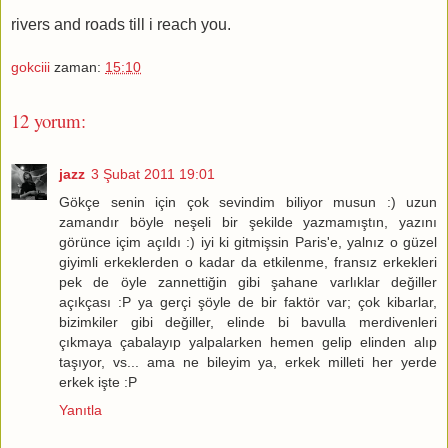
rivers and roads till i reach you.
gokciii
zaman:
15:10
12 yorum:
jazz
3 Şubat 2011 19:01
Gökçe senin için çok sevindim biliyor musun :) uzun
zamandır böyle neşeli bir şekilde yazmamıştın, yazını
görünce içim açıldı :) iyi ki gitmişsin Paris'e, yalnız o güzel
giyimli erkeklerden o kadar da etkilenme, fransız erkekleri
pek de öyle zannettiğin gibi şahane varlıklar değiller
açıkçası :P ya gerçi şöyle de bir faktör var; çok kibarlar,
bizimkiler gibi değiller, elinde bi bavulla merdivenleri
çıkmaya çabalayıp yalpalarken hemen gelip elinden alıp
taşıyor, vs... ama ne bileyim ya, erkek milleti her yerde
erkek işte :P
Yanıtla