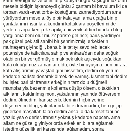
karar verdiğimiz ve bileti alıp kapıya doğru koştuğumuz o an
mesela bldiğin işkenceydi çünkü 2 çantam bi bavulum iki de
torbam vardı -evet torba- koştuğumu zannediyordum ama
yürüyordum mesela, öyle bir kafa yani ama uçağa binip
çantalarımı insanlara kendimi koltuklara poşetlerimi de
yerlere çarparken çok sapıkça bir zevk aldım bundan blog,
yargılama beni olur mu?? paris'e gelince; paris yardırıyor .
pek güzel pek stil sahibi bir şehrimizmiş. erkeklerin
muhteşem giyindiği , bana bile tatlıyı sevdirebilecek
potansiyelde tatlıcılara sahip ve ankara'dan daha soğuk
olabilen bir yer görmüş olmak pek ufuk açıcıydı. soğuktan
kafa olduğumuz zamanlar oldu, öyle bir uyuşma. ben bir ara
kalp atışlarımın yavaşladığını hissettim, dedim ölüyorum
kaderde pariste donarak ölmek de varmış. kısmet tabi dedim
bu işler. bari bir fransız erkeğinin tarz dolu düğmeli
mantolarıyla bezenmiş kollarna düşüp ölsem. o taktıkları
atkıların , kaldırılmış mont yakalarının yanında ölüversem
dedim. ölmedim. fransız erkeklerinin hiçbir yerine
düşemedim blog, yakınlarında bile duramadım, hep geçip
giderken maşallah falan dedim anca. o da kımset tabi ne
yazıldıysa o derler. fransız yokmuş kaderde napcen. ama
allam ne güzel giyiniyor orda erkekler, bi ara ağlamak
istedim güzellikleri karşısında. ağlamadım. sonra