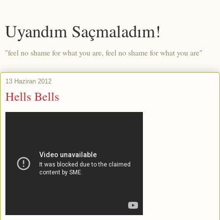
Uyandım Saçmaladım!
"feel no shame for what you are, feel no shame for what you are"
13 Haziran 2012
Hells Bells