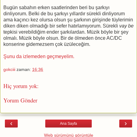
Bugün sabahın erken saatlerinden beri bu şarkıyı
dinliyorum. Belki de bu şarkıyı yıllardır sürekli dinliyorum
ama kaçıncı kez olursa olsun şu şarkının girişinde tüylerimin
diken diken olmadığı bir sefer hatırlamıyorum. Sürekli
vay be
tepkisi verebildiğim ender şarkılardan. Müzik böyle bir şey
olmalı. Müzik böyle olsun. Bir de ölmeden önce AC/DC
konserine gidemezsem çok üzüleceğim.
Şunu da izlemeden geçmeyelim.
gokciii
zaman:
16:36
Hiç yorum yok:
Yorum Gönder
‹
›
Ana Sayfa
Web sürümünü görüntüle