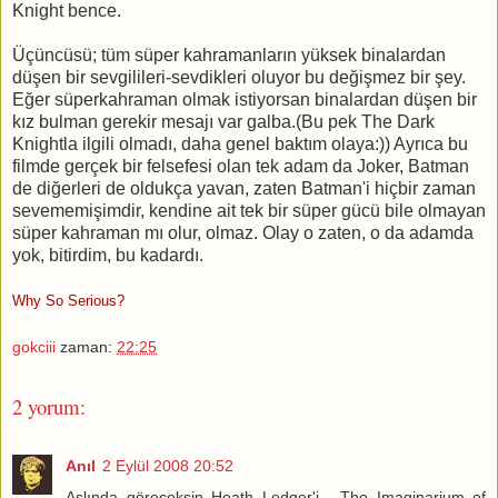
Knight bence.
Üçüncüsü; tüm süper kahramanların yüksek binalardan
düşen bir sevgilileri-sevdikleri oluyor bu değişmez bir şey.
Eğer süperkahraman olmak istiyorsan binalardan düşen bir
kız bulman gerekir mesajı var galba.(Bu pek The Dark
Knightla ilgili olmadı, daha genel baktım olaya:)) Ayrıca bu
filmde gerçek bir felsefesi olan tek adam da Joker, Batman
de diğerleri de oldukça yavan, zaten Batman'i hiçbir zaman
sevememişimdir, kendine ait tek bir süper gücü bile olmayan
süper kahraman mı olur, olmaz. Olay o zaten, o da adamda
yok, bitirdim, bu kadardı.
Why So Serious?
gokciii
zaman:
22:25
2 yorum:
Anıl
2 Eylül 2008 20:52
Aslında göreceksin Heath Ledger'i... The Imaginarium of