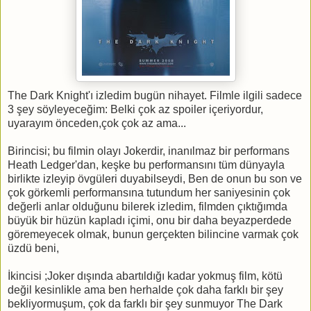
The Dark Knight'ı izledim bugün nihayet. Filmle ilgili sadece
3 şey söyleyeceğim: Belki çok az spoiler içeriyordur,
uyarayım önceden,çok çok az ama...
Birincisi; bu filmin olayı Jokerdir, inanılmaz bir performans
Heath Ledger'dan, keşke bu performansını tüm dünyayla
birlikte izleyip övgüleri duyabilseydi, Ben de onun bu son ve
çok görkemli performansına tutundum her saniyesinin çok
değerli anlar olduğunu bilerek izledim, filmden çıktığımda
büyük bir hüzün kapladı içimi, onu bir daha beyazperdede
göremeyecek olmak, bunun gerçekten bilincine varmak çok
üzdü beni,
İkincisi ;Joker dışında abartıldığı kadar yokmuş film, kötü
değil kesinlikle ama ben herhalde çok daha farklı bir şey
bekliyormuşum, çok da farklı bir şey sunmuyor The Dark