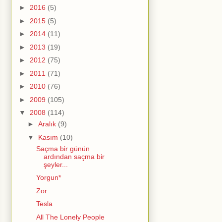
►
2016
(5)
►
2015
(5)
►
2014
(11)
►
2013
(19)
►
2012
(75)
►
2011
(71)
►
2010
(76)
►
2009
(105)
▼
2008
(114)
►
Aralık
(9)
▼
Kasım
(10)
Saçma bir günün
ardından saçma bir
şeyler...
Yorgun*
Zor
Tesla
All The Lonely People