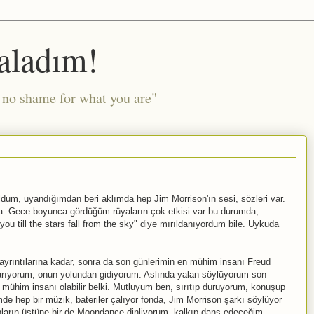
aladım!
l no shame for what you are"
dum, uyandığımdan beri aklımda hep Jim Morrison'ın sesi, sözleri var.
na. Gece boyunca gördüğüm rüyaların çok etkisi var bu durumda,
u till the stars fall from the sky" diye mırıldanıyordum bile. Uykuda
ayrıntılarına kadar, sonra da son günlerimin en mühim insanı Freud
arıyorum, onun yolundan gidiyorum. Aslında yalan söylüyorum son
n mühim insanı olabilir belki. Mutluyum ben, sırıtıp duruyorum, konuşup
e hep bir müzik, bateriler çalıyor fonda, Jim Morrison şarkı söylüyor
nların üstüne bir de Moondance dinliyorum, kalkıp dans edeceğim