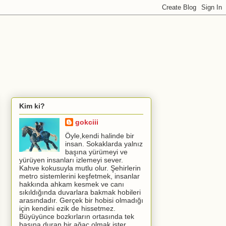
Kim ki?
gokciii
Öyle,kendi halinde bir
insan. Sokaklarda yalnız
başına yürümeyi ve
yürüyen insanları izlemeyi sever.
Kahve kokusuyla mutlu olur. Şehirlerin
metro sistemlerini keşfetmek, insanlar
hakkında ahkam kesmek ve canı
sıkıldığında duvarlara bakmak hobileri
arasındadır. Gerçek bir hobisi olmadığı
için kendini ezik de hissetmez.
Büyüyünce bozkırların ortasında tek
başına duran bir ağaç olmak ister.