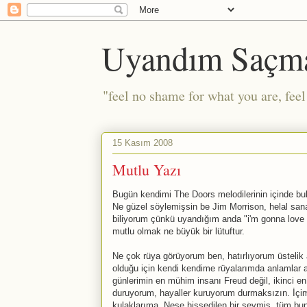
Uyandım Saçm
"feel no shame for what you are, fee
15 Kasım 2008
Mutlu Yazı
Bugün kendimi The Doors melodilerinin içinde bul
Ne güzel söylemişsin be Jim Morrison, helal sa
biliyorum çünkü uyandığım anda "i'm gonna love yo
mutlu olmak ne büyük bir lütuftur.
Ne çok rüya görüyorum ben, hatırlıyorum üstelik 
olduğu için kendi kendime rüyalarımda anlamlar 
günlerimin en mühim insanı Freud değil, ikinci e
duruyorum, hayaller kuruyorum durmaksızın. İçimd
kulaklarıma. Neşe hissedilen bir şeymiş, tüm bu