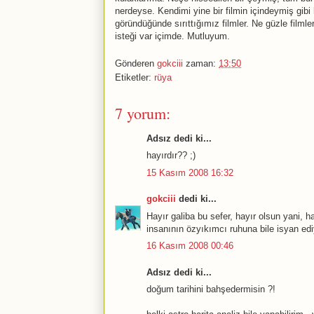
nerdeyse. Kendimi yine bir filmin içindeymiş gibi
göründüğünde sırıttığımız filmler. Ne güzle filmle
isteği var içimde. Mutluyum.
Gönderen
gokciii
zaman:
13:50
Etiketler:
rüya
7 yorum:
Adsız dedi ki...
hayırdır?? ;)
15 Kasım 2008 16:32
gokciii
dedi ki...
Hayır galiba bu sefer, hayır olsun yani, 
insanının özyıkımcı ruhuna bile isyan ed
16 Kasım 2008 00:46
Adsız dedi ki...
doğum tarihini bahşedermisin ?!