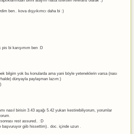
. yaptıklarımdan birini atayım hatta istersen referans olarak :)
irdim ben.. kova dışyıkımcı daha bi :)
 pis bi karışımım ben :D
 pek bilgim yok bu konularda ama yani böyle yeteneklerin varsa (nası
erhalde) dünyayla paylaşman lazım:)
)
mmı nasıl birisin 3.43 aşağı 5.42 yukarı kestirebiliyorum, yorumlar
yorum.
 sonrası rest assured.. :D
 başvuruyor giib hissettim).. doc. içinde uzun .