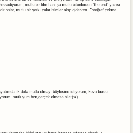
 hissediyorum, mutlu bir film hani şu mutlu bitenlerden "the end" yazısı
rdir onlar, mutlu bir şarkı çalar isimler akıp giderken. Fotoğraf çekme
hayatımda ilk defa mutlu olmayı böylesine istiyorum, kova burcu
iyorum, mutluyum ben,gerçek olmasa bile:):=)