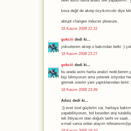
belki astro harita analiz bile yapabilirim.
kova değil de akrep özyıkımcıdır diye bil
abrupt changes induces pleasure..
18 Kasım 2008 22:22
gokciii
dedi ki...
yükselenim akrep o bakımdan belki :) çok
18 Kasım 2008 23:27
gokciii
dedi ki...
bu arada astro harita analizi nedir,benim
bişi bilmiyorum ama yetenek istiyodur h
görmek isterim yani yaptıklarından birini :
18 Kasım 2008 23:49
Adsız dedi ki...
:)) evet özel güçlerim var, haritaya baktı
yapabiliriyorum, bol keseden atıp tutabili
tek ihtiyacım olan doğum tarihi ve saati..
e-mail varsa ordan atayım referansımı(işe
19 Kasım 2008 19:10