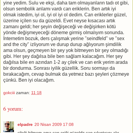
yine yedim. Sulu ve ekşi, daha tam olmayanların tadı ot gibi,
olsun sembolik anlamı vardı can eriklerin. Ben artık iyi
olmak istedim, iyi ol, iyi ol iyi ol dedim. Can eriklerler güzel,
üzerine içilen su da güzeldi. Evet neyse kısacası artık
zamanı geldi; her şeyin değişeceği ve değişirken kötü
yönde değişmeyeceği döneme girmiş olmalıyım sonunda.
İnternetim bozuk, ders çalışmak yerine "seindfeld" ve "sex
and the city" izliyorum ve durup durup ağlıyorum şimdilik
ama olsun, geçmeyen bir şey yok bitmeyen bir şey olmadığı
gibi. Her şey dağılsa bile ben sağlam kalacağım. Her şey
dağılsa bile en azından 1-2 ay çilek ve can erik yerim arada
bir dondurma. Sonrası iyilik güzellik. Soru sormayı da
bırakacağım, cevap bulmak da yetmez bazı şeyleri çözmeye
çünkü. Ben iyi olacağım.
gokciii
zaman:
11:18
6 yorum:
elpadre
20 Nisan 2009 17:08
çileği bilmem ama can eriği güzeldir can sıkıntısını alır..