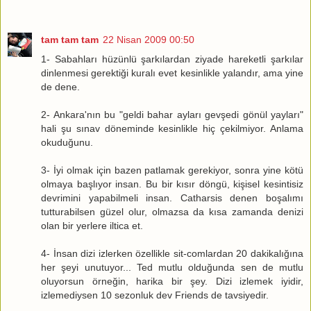
tam tam tam
22 Nisan 2009 00:50
1- Sabahları hüzünlü şarkılardan ziyade hareketli şarkılar
dinlenmesi gerektiği kuralı evet kesinlikle yalandır, ama yine
de dene.
2- Ankara'nın bu "geldi bahar ayları gevşedi gönül yayları"
hali şu sınav döneminde kesinlikle hiç çekilmiyor. Anlama
okuduğunu.
3- İyi olmak için bazen patlamak gerekiyor, sonra yine kötü
olmaya başlıyor insan. Bu bir kısır döngü, kişisel kesintisiz
devrimini yapabilmeli insan. Catharsis denen boşalımı
tutturabilsen güzel olur, olmazsa da kısa zamanda denizi
olan bir yerlere iltica et.
4- İnsan dizi izlerken özellikle sit-comlardan 20 dakikalığına
her şeyi unutuyor... Ted mutlu olduğunda sen de mutlu
oluyorsun örneğin, harika bir şey. Dizi izlemek iyidir,
izlemediysen 10 sezonluk dev Friends de tavsiyedir.