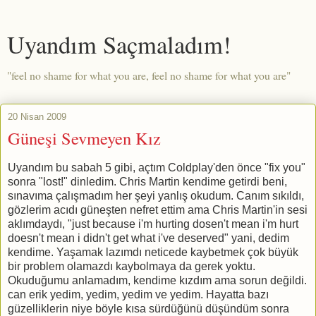
Uyandım Saçmaladım!
"feel no shame for what you are, feel no shame for what you are"
20 Nisan 2009
Güneşi Sevmeyen Kız
Uyandım bu sabah 5 gibi, açtım Coldplay'den önce "fix you"
sonra "lost!" dinledim. Chris Martin kendime getirdi beni,
sınavıma çalışmadım her şeyi yanlış okudum. Canım sıkıldı,
gözlerim acıdı güneşten nefret ettim ama Chris Martin'in sesi
aklımdaydı, "just because i'm hurting dosen't mean i'm hurt
doesn't mean i didn't get what i've deserved" yani, dedim
kendime. Yaşamak lazımdı neticede kaybetmek çok büyük
bir problem olamazdı kaybolmaya da gerek yoktu.
Okuduğumu anlamadım, kendime kızdım ama sorun değildi.
can erik yedim, yedim, yedim ve yedim. Hayatta bazı
güzelliklerin niye böyle kısa sürdüğünü düşündüm sonra