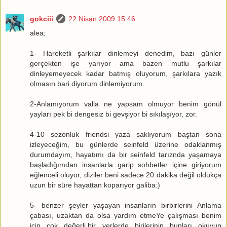
gokciii
22 Nisan 2009 15:46
alea;
1- Hareketli şarkılar dinlemeyi denedim, bazı günler
gerçekten işe yarıyor ama bazen mutlu şarkılar
dinleyemeyecek kadar batmış oluyorum, şarkılara yazık
olmasın bari diyorum dinlemiyorum.
2-Anlamıyorum valla ne yapsam olmuyor benim gönül
yayları pek bi dengesiz bi gevşiyor bi sıkılaşıyor, zor.
4-10 sezonluk friendsi yaza saklıyorum baştan sona
izleyeceğim, bu günlerde seinfeld üzerine odaklanmış
durumdayım, hayatımı da bir seinfeld tarıznda yaşamaya
başladığımdan insanlarla garip sohbetler içine giriyorum
eğlenceli oluyor, diziler beni sadece 20 dakika değil oldukça
uzun bir süre hayattan koparıyor galiba:)
5- benzer şeyler yaşayan insanların birbirlerini Anlama
çabası, uzaktan da olsa yardım etmeYe çalışması benim
için çok değerli,bir yerlerde birilerinin bunları okuyup