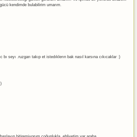
 gücü kendimde bulabilirim umarım.
 bı seyı .ruzgarı takıp et istedıklerın bak nasıl karsına cıkıcaklar :)
)
e başlayıp bitiremiyorum çoğunlukla. ehliyetim var araba