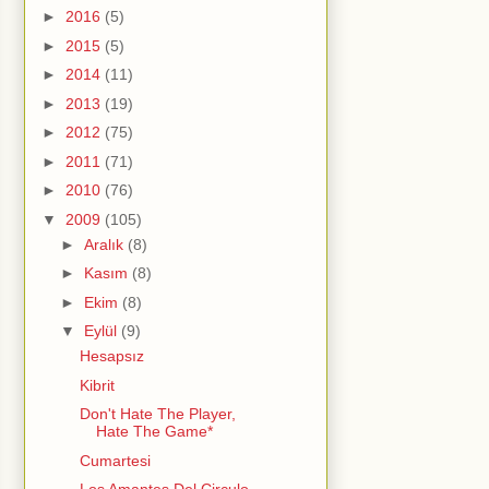
►
2016
(5)
►
2015
(5)
►
2014
(11)
►
2013
(19)
►
2012
(75)
►
2011
(71)
►
2010
(76)
▼
2009
(105)
►
Aralık
(8)
►
Kasım
(8)
►
Ekim
(8)
▼
Eylül
(9)
Hesapsız
Kibrit
Don't Hate The Player,
Hate The Game*
Cumartesi