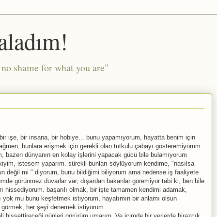
aladım!
l no shame for what you are"
ir işe, bir insana, bir hobiye... bunu yapamıyorum, hayatta benim için
ağmen, bunlara erişmek için gerekli olan tutkulu çabayı gösteremiyorum.
bazen dünyanın en kolay işlerini yapacak gücü bile bulamıyorum
kiyim, istesem yaparım. sürekli bunları söylüyorum kendime, "nasılsa
n değil mi " diyorum, bunu bildiğimi biliyorum ama nedense iş faaliyete
de görünmez duvarlar var, dışardan bakanlar göremiyor tabi ki, ben bile
rı hissediyorum. başarılı olmak, bir işte tamamen kendimi adamak,
mı yok mu bunu keşfetmek istiyorum, hayatımın bir anlamı olsun
r görmek, her şeyi denemek istiyorum.
li hissettireceği günleri görürüm umarım. Ve içimde bir yerlerde birazcık