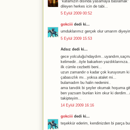
"kafamizin disinda yasamaya baslamak" b
dileyen herkes icin de tabi...
5 Eylül 2009 00:52
gokciii
dedi ki...
umduklarımız gerçek olur umarım diyeyim
5 Eylül 2009 15:53
Adsız dedi ki...
gece yolculuğu'ndaydım...uyandım,saçma
kelimedir...öyle bakarken yazdıklarınıza..
ilk cümle cezbetti beni...
uzun zamandır o kadar çok kuruyorum ki 
çabasızlık mı...yoksa atalet mi...
bulamadım bu halin nedenini..
ama tanıdık bi şeyler okumak hoşuma gitti
ben yazsam bunları kim okur ki derdim.
takipteyim...
14 Eylül 2009 16:16
gokciii
dedi ki...
teşekkür ederim, kendinizden bi parça b