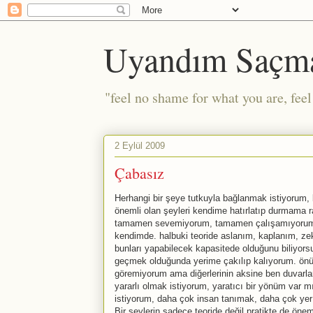
Uyandım Saçm
"feel no shame for what you are, fee
2 Eylül 2009
Çabasız
Herhangi bir şeye tutkuyla bağlanmak istiyorum, b
önemli olan şeyleri kendime hatırlatıp durmama r
tamamen sevemiyorum, tamamen çalışamıyorum, 
kendimde. halbuki teoride aslanım, kaplanım, ze
bunları yapabilecek kapasitede olduğunu biliyorsu
geçmek olduğunda yerime çakılıp kalıyorum. önüm
göremiyorum ama diğerlerinin aksine ben duvarla
yararlı olmak istiyorum, yaratıcı bir yönüm var 
istiyorum, daha çok insan tanımak, daha çok ye
Bir şeylerin sadece teoride değil pratikte de önem