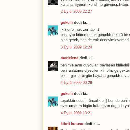
kullanamıyorum kendime güvensizlikten. i
2 Eylül 2009 22:27
gokciii
dedi ki...
ikizler olmak zor tabi :)
başlayıp bitirememek gerçekten kötü bir ş
olsa gerek, ben de çok deneyimleyemedi
3 Eylül 2009 12:24
marielena
dedi ki...
benimle aynı duyguları paylaşan birilerin
beni anlatmış diyebilen kimbilir, gerçekte
bizim gibiler birgün hayatta gerçekten varol
4 Eylül 2009 00:29
gokciii
dedi ki...
teşekkür ederim öncelikle :) ben de ben
evet umarım bigün kafamızın dışında yaş
4 Eylül 2009 13:21
kibrit kutusu
dedi ki...