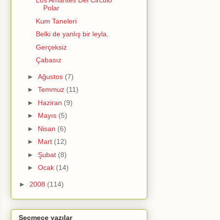
Los Amantes Del Circulo
Polar
Kum Taneleri
Belki de yanlış bir leyla.
Gerçeksiz
Çabasız
►
Ağustos
(7)
►
Temmuz
(11)
►
Haziran
(9)
►
Mayıs
(5)
►
Nisan
(6)
►
Mart
(12)
►
Şubat
(8)
►
Ocak
(14)
►
2008
(114)
Seçmece yazılar