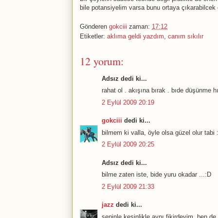
bile potansiyelim varsa bunu ortaya çıkarabilcek
Gönderen
gokciii
zaman:
17:12
Etiketler:
aklıma geldi yazdım
,
canım sıkılır
12 yorum:
Adsız dedi ki...
rahat ol . akışına bırak . bıde düşünme hıc
2 Eylül 2009 20:19
gokciii
dedi ki...
bilmem ki valla, öyle olsa güzel olur tabi :
2 Eylül 2009 20:25
Adsız dedi ki...
bilme zaten iste, bide yuru okadar ...:D
2 Eylül 2009 21:33
jazz
dedi ki...
seninle kesinlikle aynı fikirdeyim, ben d