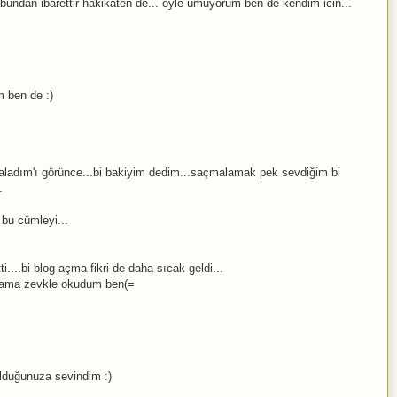
undan ibarettir hakikaten de... oyle umuyorum ben de kendim icin...
 ben de :)
ladım'ı görünce...bi bakiyim dedim...saçmalamak pek sevdiğim bi
.
bu cümleyi...
....bi blog açma fikri de daha sıcak geldi...
..ama zevkle okudum ben(=
ulduğunuza sevindim :)