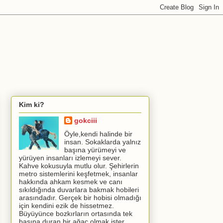
Kim ki?
gokciii
Öyle,kendi halinde bir
insan. Sokaklarda yalnız
başına yürümeyi ve
yürüyen insanları izlemeyi sever.
Kahve kokusuyla mutlu olur. Şehirlerin
metro sistemlerini keşfetmek, insanlar
hakkında ahkam kesmek ve canı
sıkıldığında duvarlara bakmak hobileri
arasındadır. Gerçek bir hobisi olmadığı
için kendini ezik de hissetmez.
Büyüyünce bozkırların ortasında tek
başına duran bir ağaç olmak ister.