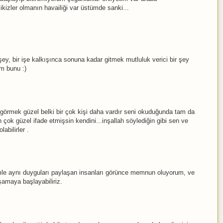
kizler olmanın havailiği var üstümde sanki...
ey, bir işe kalkışınca sonuna kadar gitmek mutluluk verici bir şey
m bunu :)
i görmek güzel belki bir çok kişi daha vardır seni okuduğunda tam da
n çok güzel ifade etmişsin kendini...inşallah söylediğin gibi sen ve
abilirler .
imle aynı duyguları paylaşan insanları görünce memnun oluyorum, ve
amaya başlayabiliriz.