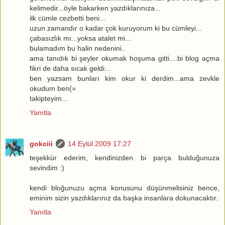
kelimedir...öyle bakarken yazdıklarınıza...
ilk cümle cezbetti beni...
uzun zamandır o kadar çok kuruyorum ki bu cümleyi...
çabasızlık mı...yoksa atalet mi...
bulamadım bu halin nedenini..
ama tanıdık bi şeyler okumak hoşuma gitti....bi blog açma
fikri de daha sıcak geldi...
ben yazsam bunları kim okur ki derdim...ama zevkle
okudum ben(=
takipteyim...
Yanıtla
gokciii
14 Eylül 2009 17:27
teşekkür ederim, kendinizden bi parça bulduğunuza
sevindim :)
kendi bloğunuzu açma konusunu düşünmelisiniz bence,
eminim sizin yazdıklarınız da başka insanlara dokunacaktır.
Yanıtla