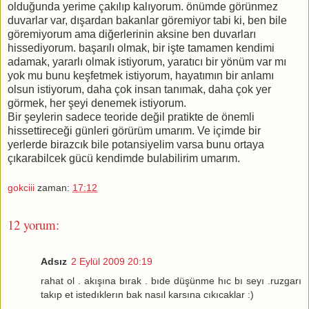
olduğunda yerime çakılıp kalıyorum. önümde görünmez
duvarlar var, dışardan bakanlar göremiyor tabi ki, ben bile
göremiyorum ama diğerlerinin aksine ben duvarları
hissediyorum. başarılı olmak, bir işte tamamen kendimi
adamak, yararlı olmak istiyorum, yaratıcı bir yönüm var mı
yok mu bunu keşfetmek istiyorum, hayatımın bir anlamı
olsun istiyorum, daha çok insan tanımak, daha çok yer
görmek, her şeyi denemek istiyorum.
Bir şeylerin sadece teoride değil pratikte de önemli
hissettireceği günleri görürüm umarım. Ve içimde bir
yerlerde birazcık bile potansiyelim varsa bunu ortaya
çıkarabilcek gücü kendimde bulabilirim umarım.
gokciii
zaman:
17:12
12 yorum:
Adsız
2 Eylül 2009 20:19
rahat ol . akışına bırak . bıde düşünme hıc bı seyı .ruzgarı
takıp et istedıklerın bak nasıl karsına cıkıcaklar :)