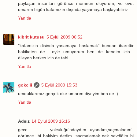
paylaşan insanları görünce memnun oluyorum, ve evet
umarım bigün kafamızın dışında yaşamaya başlayabiliriz.
Yanıtla
kibrit kutusu
5 Eylül 2009 00:52
"kafamizin disinda yasamaya baslamak" bundan ibarettir
hakikaten de... oyle umuyorum ben de kendim icin...
dileyen herkes icin de tabi...
Yanıtla
gokciii
5 Eylül 2009 15:53
umduklarımız gerçek olur umarım diyeyim ben de :)
Yanıtla
Adsız
14 Eylül 2009 16:16
gece yolculuğu'ndaydım...uyandım,saçmaladım'ı
görünce...bi bakiyim dedim...saçmalamak pek sevdiğim bi