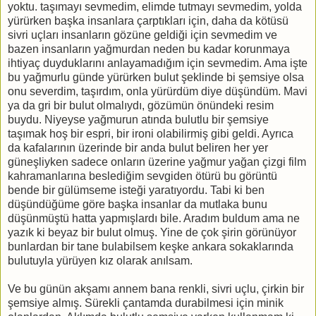
yoktu. taşımayı sevmedim, elimde tutmayı sevmedim, yolda
yürürken başka insanlara çarptıkları için, daha da kötüsü
sivri uçları insanların gözüne geldiği için sevmedim ve
bazen insanların yağmurdan neden bu kadar korunmaya
ihtiyaç duyduklarını anlayamadığım için sevmedim. Ama işte
bu yağmurlu günde yürürken bulut şeklinde bi şemsiye olsa
onu severdim, taşırdım, onla yürürdüm diye düşündüm. Mavi
ya da gri bir bulut olmalıydı, gözümün önündeki resim
buydu. Niyeyse yağmurun atında bulutlu bir şemsiye
taşımak hoş bir espri, bir ironi olabilirmiş gibi geldi. Ayrıca
da kafalarının üzerinde bir anda bulut beliren her yer
güneşliyken sadece onların üzerine yağmur yağan çizgi film
kahramanlarına beslediğim sevgiden ötürü bu görüntü
bende bir gülümseme isteği yaratıyordu. Tabi ki ben
düşündüğüme göre başka insanlar da mutlaka bunu
düşünmüştü hatta yapmışlardı bile. Aradım buldum ama ne
yazık ki beyaz bir bulut olmuş. Yine de çok şirin görünüyor
bunlardan bir tane bulabilsem keşke ankara sokaklarında
bulutuyla yürüyen kız olarak anılsam.
Ve bu günün akşamı annem bana renkli, sivri uçlu, çirkin bir
şemsiye almış. Sürekli çantamda durabilmesi için minik