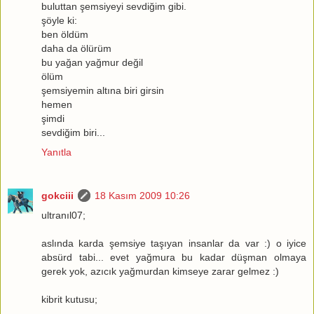
buluttan şemsiyeyi sevdiğim gibi.
şöyle ki:
ben öldüm
daha da ölürüm
bu yağan yağmur değil
ölüm
şemsiyemin altına biri girsin
hemen
şimdi
sevdiğim biri...
Yanıtla
gokciii
18 Kasım 2009 10:26
ultranıl07;
aslında karda şemsiye taşıyan insanlar da var :) o iyice
absürd tabi... evet yağmura bu kadar düşman olmaya
gerek yok, azıcık yağmurdan kimseye zarar gelmez :)
kibrit kutusu;