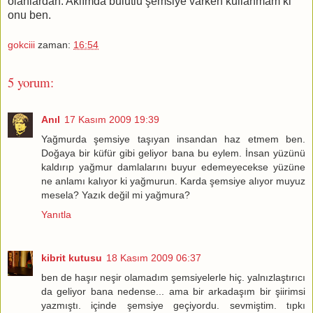
olanlardan. Aklımda bulutlu şemsiye varken kullanmam ki
onu ben.
gokciii
zaman:
16:54
5 yorum:
Anıl
17 Kasım 2009 19:39
Yağmurda şemsiye taşıyan insandan haz etmem ben.
Doğaya bir küfür gibi geliyor bana bu eylem. İnsan yüzünü
kaldırıp yağmur damlalarını buyur edemeyecekse yüzüne
ne anlamı kalıyor ki yağmurun. Karda şemsiye alıyor muyuz
mesela? Yazık değil mi yağmura?
Yanıtla
kibrit kutusu
18 Kasım 2009 06:37
ben de haşır neşir olamadım şemsiyelerle hiç. yalnızlaştırıcı
da geliyor bana nedense... ama bir arkadaşım bir şiirimsi
yazmıştı. içinde şemsiye geçiyordu. sevmiştim. tıpkı