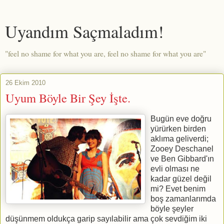
Uyandım Saçmaladım!
"feel no shame for what you are, feel no shame for what you are"
26 Ekim 2010
Uyum Böyle Bir Şey İşte.
Bugün eve doğru
yürürken birden
aklıma geliverdi;
Zooey Deschanel
ve Ben Gibbard'ın
evli olması ne
kadar güzel değil
mi? Evet benim
boş zamanlarımda
böyle şeyler
düşünmem oldukça garip sayılabilir ama çok sevdiğim iki