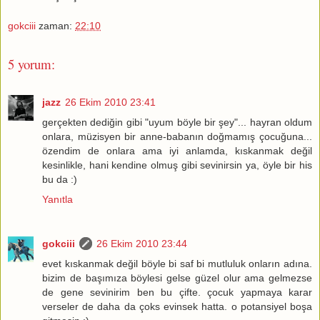
gokciii
zaman:
22:10
5 yorum:
jazz
26 Ekim 2010 23:41
gerçekten dediğin gibi "uyum böyle bir şey"... hayran oldum
onlara, müzisyen bir anne-babanın doğmamış çocuğuna...
özendim de onlara ama iyi anlamda, kıskanmak değil
kesinlikle, hani kendine olmuş gibi sevinirsin ya, öyle bir his
bu da :)
Yanıtla
gokciii
26 Ekim 2010 23:44
evet kıskanmak değil böyle bi saf bi mutluluk onların adına.
bizim de başımıza böylesi gelse güzel olur ama gelmezse
de gene sevinirim ben bu çifte. çocuk yapmaya karar
verseler de daha da çoks evinsek hatta. o potansiyel boşa