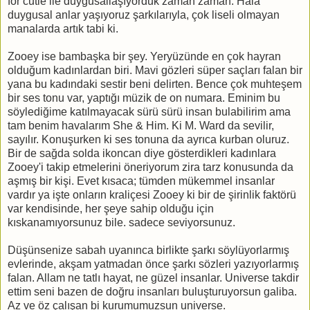
for cutie ile duygusallaşıyorduk zaman zaman. Hala
duygusal anlar yaşıyoruz şarkılarıyla, çok liseli olmayan
manalarda artık tabi ki.
Zooey ise bambaşka bir şey. Yeryüzünde en çok hayran
olduğum kadınlardan biri. Mavi gözleri süper saçları falan bir
yana bu kadındaki sestir beni delirten. Bence çok muhteşem
bir ses tonu var, yaptığı müzik de on numara. Eminim bu
söylediğime katılmayacak sürü sürü insan bulabilirim ama
tam benim havalarım She & Him. Ki M. Ward da sevilir,
sayılır. Konuşurken ki ses tonuna da ayrıca kurban oluruz.
Bir de sağda solda ikoncan diye gösterdikleri kadınlara
Zooey'i takip etmelerini öneriyorum zira tarz konusunda da
aşmış bir kişi. Evet kısaca; tümden mükemmel insanlar
vardır ya işte onların kraliçesi Zooey ki bir de şirinlik faktörü
var kendisinde, her şeye sahip olduğu için
kıskanamıyorsunuz bile. sadece seviyorsunuz.
Düşünsenize sabah uyanınca birlikte şarkı söylüyorlarmış
evlerinde, akşam yatmadan önce şarkı sözleri yazıyorlarmış
falan. Allam ne tatlı hayat, ne güzel insanlar. Universe takdir
ettim seni bazen de doğru insanları buluşturuyorsun galiba.
Az ve öz çalışan bi kurumumuzsun universe.