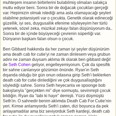
muhteşem insanın birbirlerini bulabilmiş olmaları salakça
mutlu ediyor beni. Sonra bir de doğacak çocukları gerçeği
var. Hepimizin olmak istediği ama asla olamayacağı şeyleri
olabilme potansiyeli var o çocukta. Genetik olarak edineceği
güzellik, iyi ses, duygusallık efenime söyleyeyim her türlü
yetenek, sözel zeka, müzikal zekayı falan düşünüyorum da..
Sonra bir de içinde büyüyeceği çevrenin süperliği var.
Dünyanın başkanı falan olsun o çocuk.
Ben Gibbard hakkında da her zaman iyi şeyler düşünürüm
ama death cab for cutie'yi ne zaman dinlesem veya grubun
adını ne zaman duysam aklıma ilk olarak ben gibbard değil
de
Seth Cohen
geliyor, engelleyemiyorum. Çok da spesifik
bir sahne canlanıyor gözümün önünde. Ryan'ın Seth
dışarıda olduğu bir gün onun odasına girip Seth'i beklerken
death cab for cutie dinlediğini ve çok duygusallaştığını
söylediği sahne. Sonra Seth heyecanla ve spoonge bob
bakışlarıyla "gerçekten mi" diye sormuştu, sevinmişti çocuk
bildiğin. Ryan da "tabi ki hayır" demişti. Yüzü düşmüştü
Seth'in. O sahnedir benim aklımda Death Cab For Cutie'nin
yeri. Kimse anlamıyordu Seth'i zaten, dizi boyunca da pek
anlayamadılar ama biz seviyorduk Seth kardeşi, death cab