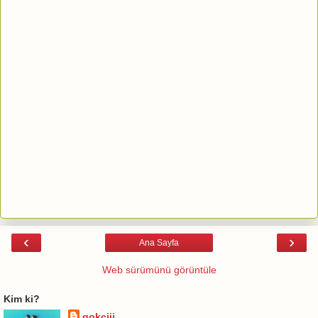
‹
›
Ana Sayfa
Web sürümünü görüntüle
Kim ki?
gokciii