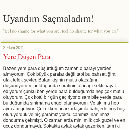
Uyandım Saçmaladım!
"feel no shame for what you are, feel no shame for what you are"
2 Ekim 2011
Yere Düşen Para
Bazen yere para düşürdüğüm zaman o parayı yerden
almıyorum. Çok büyük paralar değil tabi bu bahsettiğim,
ufak tefek şeyler. Bulan kişinin mutlu olacağını
düşünüyorum, bulduğunda suratının alacağı şekli hayal
ediyorum çünkü ben yerde para bulduğumda hep çok mutlu
oluyorum. Çok kötü bir gün geçiriyor olsam bile yerde para
bulduğumda sırıtmama engel olamıyorum. Ve aklıma hep
aynı anı geliyor: Çocukken bi arkadaşımla bahçede boş boş
oturuyorduk ve hiç paramız yoktu, canımız inanılmaz
dondurma çekmişti. O zamanlarda mini milk çok güzel ve en
ucuz dondurmaydı. Sokakta aylak aylak gezerken, tam iki