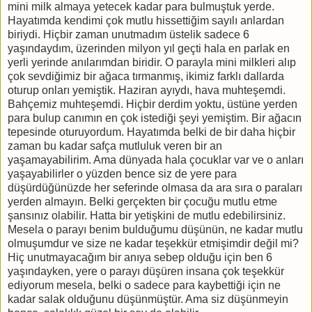
mini milk almaya yetecek kadar para bulmuştuk yerde.
Hayatımda kendimi çok mutlu hissettiğim sayılı anlardan
biriydi. Hiçbir zaman unutmadım üstelik sadece 6
yaşındaydım, üzerinden milyon yıl geçti hala en parlak en
yerli yerinde anılarımdan biridir. O parayla mini milkleri alıp
çok sevdiğimiz bir ağaca tırmanmış, ikimiz farklı dallarda
oturup onları yemiştik. Haziran ayıydı, hava muhteşemdi.
Bahçemiz muhteşemdi. Hiçbir derdim yoktu, üstüne yerden
para bulup canımın en çok istediği şeyi yemiştim. Bir ağacın
tepesinde oturuyordum. Hayatımda belki de bir daha hiçbir
zaman bu kadar safça mutluluk veren bir an
yaşamayabilirim. Ama dünyada hala çocuklar var ve o anları
yaşayabilirler o yüzden bence siz de yere para
düşürdüğünüzde her seferinde olmasa da ara sıra o paraları
yerden almayın. Belki gerçekten bir çocuğu mutlu etme
şansınız olabilir. Hatta bir yetişkini de mutlu edebilirsiniz.
Mesela o parayı benim bulduğumu düşünün, ne kadar mutlu
olmuşumdur ve size ne kadar teşekkür etmişimdir değil mi?
Hiç unutmayacağım bir anıya sebep olduğu için ben 6
yaşındayken, yere o parayı düşüren insana çok teşekkür
ediyorum mesela, belki o sadece para kaybettiği için ne
kadar salak olduğunu düşünmüştür. Ama siz düşünmeyin