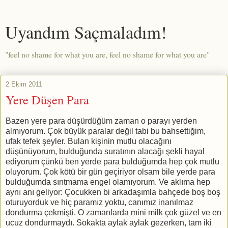
Uyandım Saçmaladım!
"feel no shame for what you are, feel no shame for what you are"
2 Ekim 2011
Yere Düşen Para
Bazen yere para düşürdüğüm zaman o parayı yerden
almıyorum. Çok büyük paralar değil tabi bu bahsettiğim,
ufak tefek şeyler. Bulan kişinin mutlu olacağını
düşünüyorum, bulduğunda suratının alacağı şekli hayal
ediyorum çünkü ben yerde para bulduğumda hep çok mutlu
oluyorum. Çok kötü bir gün geçiriyor olsam bile yerde para
bulduğumda sırıtmama engel olamıyorum. Ve aklıma hep
aynı anı geliyor: Çocukken bi arkadaşımla bahçede boş boş
oturuyorduk ve hiç paramız yoktu, canımız inanılmaz
dondurma çekmişti. O zamanlarda mini milk çok güzel ve en
ucuz dondurmaydı. Sokakta aylak aylak gezerken, tam iki