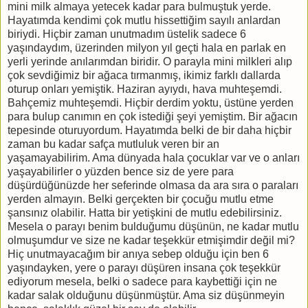
mini milk almaya yetecek kadar para bulmuştuk yerde.
Hayatımda kendimi çok mutlu hissettiğim sayılı anlardan
biriydi. Hiçbir zaman unutmadım üstelik sadece 6
yaşındaydım, üzerinden milyon yıl geçti hala en parlak en
yerli yerinde anılarımdan biridir. O parayla mini milkleri alıp
çok sevdiğimiz bir ağaca tırmanmış, ikimiz farklı dallarda
oturup onları yemiştik. Haziran ayıydı, hava muhteşemdi.
Bahçemiz muhteşemdi. Hiçbir derdim yoktu, üstüne yerden
para bulup canımın en çok istediği şeyi yemiştim. Bir ağacın
tepesinde oturuyordum. Hayatımda belki de bir daha hiçbir
zaman bu kadar safça mutluluk veren bir an
yaşamayabilirim. Ama dünyada hala çocuklar var ve o anları
yaşayabilirler o yüzden bence siz de yere para
düşürdüğünüzde her seferinde olmasa da ara sıra o paraları
yerden almayın. Belki gerçekten bir çocuğu mutlu etme
şansınız olabilir. Hatta bir yetişkini de mutlu edebilirsiniz.
Mesela o parayı benim bulduğumu düşünün, ne kadar mutlu
olmuşumdur ve size ne kadar teşekkür etmişimdir değil mi?
Hiç unutmayacağım bir anıya sebep olduğu için ben 6
yaşındayken, yere o parayı düşüren insana çok teşekkür
ediyorum mesela, belki o sadece para kaybettiği için ne
kadar salak olduğunu düşünmüştür. Ama siz düşünmeyin