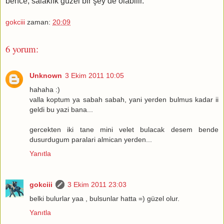
bence, salaklık güzel bir şey de olabilir.
gokciii
zaman:
20:09
6 yorum:
Unknown
3 Ekim 2011 10:05
hahaha :)
valla koptum ya sabah sabah, yani yerden bulmus kadar ii
geldi bu yazi bana...
gercekten iki tane mini velet bulacak desem bende
dusurdugum paralari almican yerden...
Yanıtla
gokciii
3 Ekim 2011 23:03
belki bulurlar yaa , bulsunlar hatta =) güzel olur.
Yanıtla