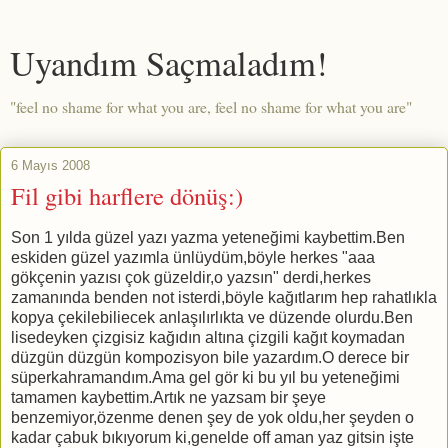
Uyandım Saçmaladım!
"feel no shame for what you are, feel no shame for what you are"
6 Mayıs 2008
Fil gibi harflere dönüş:)
Son 1 yılda güzel yazı yazma yeteneğimi kaybettim.Ben
eskiden güzel yazımla ünlüydüm,böyle herkes "aaa
gökçenin yazısı çok güzeldir,o yazsın" derdi,herkes
zamanında benden not isterdi,böyle kağıtlarım hep rahatlıkla
kopya çekilebiliecek anlaşılırlıkta ve düzende olurdu.Ben
lisedeyken çizgisiz kağıdın altına çizgili kağıt koymadan
düzgün düzgün kompozisyon bile yazardım.O derece bir
süperkahramandım.Ama gel gör ki bu yıl bu yeteneğimi
tamamen kaybettim.Artık ne yazsam bir şeye
benzemiyor,özenme denen şey de yok oldu,her şeyden o
kadar çabuk bıkıyorum ki,genelde off aman yaz gitsin işte