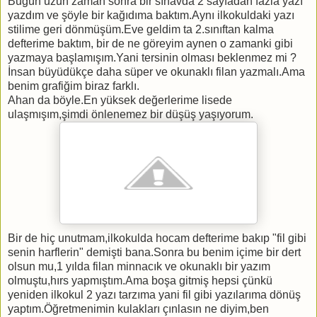
Bugün uzun zaman sonra bir sınavda 2 sayfadan fazla yazı
yazdım ve şöyle bir kağıdıma baktım.Aynı ilkokuldaki yazı
stilime geri dönmüşüm.Eve geldim ta 2.sınıftan kalma
defterime baktım, bir de ne göreyim aynen o zamanki gibi
yazmaya başlamışım.Yani tersinin olması beklenmez mi ?
İnsan büyüdükçe daha süper ve okunaklı filan yazmalı.Ama
benim grafiğim biraz farklı.
Ahan da böyle.En yüksek değerlerime lisede
ulaşmışım,şimdi önlenemez bir düşüş yaşıyorum.
Bir de hiç unutmam,ilkokulda hocam defterime bakıp "fil gibi
senin harflerin" demişti bana.Sonra bu benim içime bir dert
olsun mu,1 yılda filan minnacık ve okunaklı bir yazım
olmuştu,hırs yapmıştım.Ama boşa gitmiş hepsi çünkü
yeniden ilkokul 2 yazı tarzıma yani fil gibi yazılarıma dönüş
yaptım.Öğretmenimin kulakları çınlasın ne diyim,ben