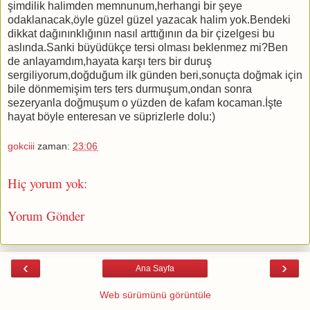
şimdilik halimden memnunum,herhangi bir şeye
odaklanacak,öyle güzel güzel yazacak halim yok.Bendeki
dikkat dağınınklığının nasıl arttığının da bir çizelgesi bu
aslında.Sanki büyüdükçe tersi olması beklenmez mi?Ben
de anlayamdım,hayata karşı ters bir duruş
sergiliyorum,doğduğum ilk günden beri,sonuçta doğmak için
bile dönmemişim ters ters durmuşum,ondan sonra
sezeryanla doğmuşum o yüzden de kafam kocaman.İşte
hayat böyle enteresan ve süprizlerle dolu:)
gokciii
zaman:
23:06
Hiç yorum yok:
Yorum Gönder
‹
›
Ana Sayfa
Web sürümünü görüntüle