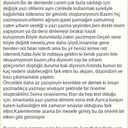
diyorum.Bir de derslerde canım çok fazla sıkıldığı için
değişik yazı stillerini aynı cümlede kullanmak suretiyle
kağıdımda istikrarsız bir görüntü oluştururyorum.Bazen hiç
yazmıyorum,elllerim ağrıyor,işaret parmağım yamulmuş
zaten yılların verdiği o yazı yazma şeyinden,ben direkt resim
yapıyorum ya da dersi dinlemeyi bırakıp hayal
kuruyorum.Böyle durumlarda zaten yazılmıyor.Geçen sene
böyle değildi mesela,yine daha iyiydi,insannlar gene
benden not falan isterdi ama bu yıl henüz kimse not
istemedi,hatta öyle bi noktaya geldim ki kendi yazımı bile
okuyamıyorum bazen,oha diyorum vay be yılların
gökçesinin düştüğü duruma bak diyorum.Aslında bunun bir
kaç nedeni olabileceğini fark ettim bu akşam, düşündüm ve
bazı çıkarsamalar yaptım.
Öncelikle daha az yazıyorum kesnlikle ve demek ki insan
yazmadıkça yazmayı unutuyor şeklinde bir önerme
oluştırabiliriz.Sonra sınavlarımız filan da hep test olduğu
için, sınavlarda yazı yazma dönemi sona erdi.Ayrıca kurşun
kalem kullandığım tek zamanın sınavlar olduğunu fark
ettim.Kalemlerimle arama bir mesefe girmiş bu da önemli bir
etken gibi görünüyor.