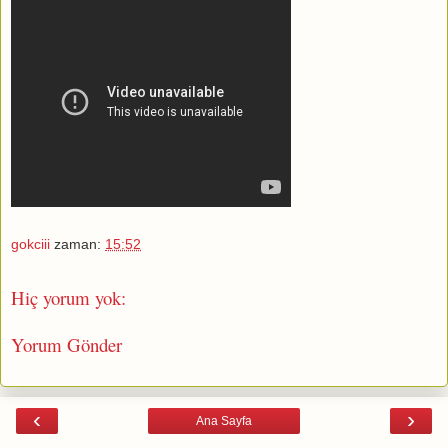
gokciii
zaman:
15:52
Hiç yorum yok:
Yorum Gönder
‹
›
Ana Sayfa