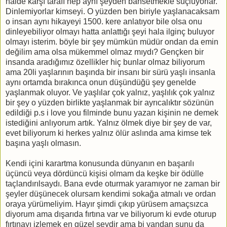
halde karşı tarafı hep aynı şeyden bahsetmekle suçluyorlar.
Dinlemiyorlar kimseyi. O yüzden ben biriyle yaşlanacaksam
o insan aynı hikayeyi 1500. kere anlatıyor bile olsa onu
dinleyebiliyor olmayı hatta anlattığı şeyi hala ilginç buluyor
olmayı isterim. böyle bir şey mümkün müdür ondan da emin
değilim ama olsa mükemmel olmaz mıydı? Gençken bir
insanda aradığımız özellikler hiç bunlar olmaz biliyorum
ama 20li yaşlarının başında bir insanı bir sürü yaşlı insanla
aynı ortamda bırakınca onun düşündüğü şey genelde
yaşlanmak oluyor. Ve yaşlılar çok yalnız, yaşlılık çok yalnız
bir şey o yüzden birlikte yaşlanmak bir ayrıcalıktır sözünün
edildiği p.s i love you filminde bunu yazan kişinin ne demek
istediğini anlıyorum artık. Yalnız ölmek diye bir şey de var,
evet biliyorum ki herkes yalnız ölür aslında ama kimse tek
başına yaşlı olmasın.
Kendi içini karartma konusunda dünyanın en başarılı
üçüncü veya dördüncü kişisi olmam da keşke bir ödülle
taçlandırılsaydı. Bana evde oturmak yaramıyor ne zaman bir
şeyler düşünecek olursam kendimi sokağa atmalı ve ordan
oraya yürümeliyim. Hayır şimdi çıkıp yürüsem amaçsızca
diyorum ama dışarıda fırtına var ve biliyorum ki evde oturup
fırtınayı izlemek en güzel şeydir ama bi yandan şunu da