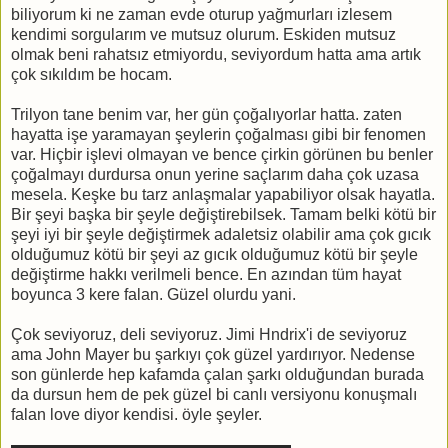
biliyorum ki ne zaman evde oturup yağmurları izlesem
kendimi sorgularım ve mutsuz olurum. Eskiden mutsuz
olmak beni rahatsız etmiyordu, seviyordum hatta ama artık
çok sıkıldım be hocam.
Trilyon tane benim var, her gün çoğalıyorlar hatta. zaten
hayatta işe yaramayan şeylerin çoğalması gibi bir fenomen
var. Hiçbir işlevi olmayan ve bence çirkin görünen bu benler
çoğalmayı durdursa onun yerine saçlarım daha çok uzasa
mesela. Keşke bu tarz anlaşmalar yapabiliyor olsak hayatla.
Bir şeyi başka bir şeyle değiştirebilsek. Tamam belki kötü bir
şeyi iyi bir şeyle değiştirmek adaletsiz olabilir ama çok gıcık
olduğumuz kötü bir şeyi az gıcık olduğumuz kötü bir şeyle
değiştirme hakkı verilmeli bence. En azından tüm hayat
boyunca 3 kere falan. Güzel olurdu yani.
Çok seviyoruz, deli seviyoruz. Jimi Hndrix'i de seviyoruz
ama John Mayer bu şarkıyı çok güzel yardırıyor. Nedense
son günlerde hep kafamda çalan şarkı olduğundan burada
da dursun hem de pek güzel bi canlı versiyonu konuşmalı
falan love diyor kendisi. öyle şeyler.