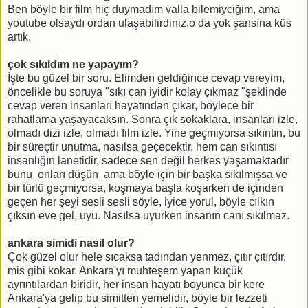
Ben böyle bir film hiç duymadım valla bilemiyciğim, ama
youtube olsaydı ordan ulaşabilirdiniz,o da yok şansına küs
artık.
çok sıkıldım ne yapayım?
İşte bu güzel bir soru. Elimden geldiğince cevap vereyim,
öncelikle bu soruya "sıkı can iyidir kolay çıkmaz "şeklinde
cevap veren insanları hayatından çıkar, böylece bir
rahatlama yaşayacaksın. Sonra çık sokaklara, insanları izle,
olmadı dizi izle, olmadı film izle. Yine geçmiyorsa sıkıntın, bu
bir süreçtir unutma, nasılsa geçecektir, hem can sıkıntısı
insanlığın lanetidir, sadece sen değil herkes yaşamaktadır
bunu, onları düşün, ama böyle için bir başka sıkılmışsa ve
bir türlü geçmiyorsa, koşmaya başla koşarken de içinden
geçen her şeyi sesli sesli söyle, iyice yorul, böyle cılkın
çıksın eve gel, uyu. Nasılsa uyurken insanın canı sıkılmaz.
ankara simidi nasil olur?
Çok güzel olur hele sıcaksa tadından yenmez, çıtır çıtırdır,
mis gibi kokar. Ankara'yı muhteşem yapan küçük
ayrıntılardan biridir, her insan hayatı boyunca bir kere
Ankara'ya gelip bu simitten yemelidir, böyle bir lezzeti