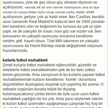
oyuncusunu, yine de geç olsun güç olmasın diyorum ve
açıklıyorum: -
aslında tek bir isim vermek istemiyorum ama en diye
- evet
sorulan bir soruya birden fazla cevap vermek yanlış olabilir
açıklıyorum, geliyor, çok az kaldı veee: Iker Casillas, kendisi
uzun zamandır Real Madrid'in kalecisi ben de 2000 yılından
beri kendisini izler ve beğenirim bu turnuva da çok iyi işler
yaptı, ve de yakışıklı bir insan, hani göz var nizam var, ben
turnuvanın en yakışıklı oyuncusu ünvanına kendisine
verdim, gitti. hayırlı olsun. Türk Milli takımının en yakışıklı
oyuncusunu da Hamit Altıntop olarak değiştirmek istiyorum
huzurlarınızda.
kızlarla futbol muhabbeti
Şimdi kızlarla futbol muhabbeti eğlencelidir, güzeldir ve
erkeklerle futbol muhabbetinden pek de bir farkı yoktur
benim gözümde. Ama sanıyorum ki bu kızlarla yapılan futbol
muhabbetlerinde kızların kendilerini "komik" durumlara
düşürdükleri diyaloglara ulaşmak için yapılmış bir arama. O
sebeple üzgünüm burada böyle bir diyalog
bulamayacaksınız çünkü benim de öyle uzun uzun futbol
muhabbeti yaptığım bir kız yok. Ama şunu söylemek isterim
ki kızları futbol üzerinden aşağılamaya çalışmak hiç hoş bir