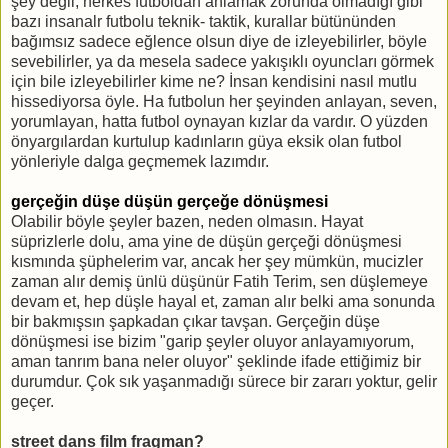
şey değil, herkes futboldan anlamak zorunda olmadığı gibi
bazı insanalr futbolu teknik- taktik, kurallar bütününden
bağımsız sadece eğlence olsun diye de izleyebilirler, böyle
sevebilirler, ya da mesela sadece yakışıklı oyuncları görmek
için bile izleyebilirler kime ne? İnsan kendisini nasıl mutlu
hissediyorsa öyle. Ha futbolun her şeyinden anlayan, seven,
yorumlayan, hatta futbol oynayan kızlar da vardır. O yüzden
önyargılardan kurtulup kadınların güya eksik olan futbol
yönleriyle dalga geçmemek lazımdır.
gerçeğin düşe düşün gerçeğe dönüşmesi
Olabilir böyle şeyler bazen, neden olmasın. Hayat
süprizlerle dolu, ama yine de düşün gerçeği dönüşmesi
kısmında şüphelerim var, ancak her şey mümkün, mucizler
zaman alır demiş ünlü düşünür Fatih Terim, sen düşlemeye
devam et, hep düşle hayal et, zaman alır belki ama sonunda
bir bakmışsın şapkadan çıkar tavşan. Gerçeğin düşe
dönüşmesi ise bizim "garip şeyler oluyor anlayamıyorum,
aman tanrım bana neler oluyor" şeklinde ifade ettiğimiz bir
durumdur. Çok sık yaşanmadığı sürece bir zararı yoktur, gelir
geçer.
street dans film fragman?