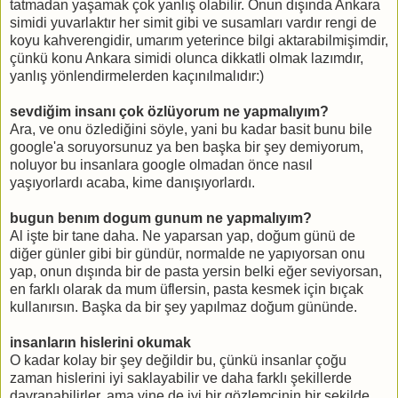
tatmadan yaşamak çok yanlış olabilir. Onun dışında Ankara
simidi yuvarlaktır her simit gibi ve susamları vardır rengi de
koyu kahverengidir, umarım yeterince bilgi aktarabilmişimdir,
çünkü konu Ankara simidi olunca dikkatli olmak lazımdır,
yanlış yönlendirmelerden kaçınılmalıdır:)
sevdiğim insanı çok özlüyorum ne yapmalıyım?
Ara, ve onu özlediğini söyle, yani bu kadar basit bunu bile
google'a soruyorsunuz ya ben başka bir şey demiyorum,
noluyor bu insanlara google olmadan önce nasıl
yaşıyorlardı acaba, kime danışıyorlardı.
bugun benım dogum gunum ne yapmalıyım?
Al işte bir tane daha. Ne yaparsan yap, doğum günü de
diğer günler gibi bir gündür, normalde ne yapıyorsan onu
yap, onun dışında bir de pasta yersin belki eğer seviyorsan,
en farklı olarak da mum üflersin, pasta kesmek için bıçak
kullanırsın. Başka da bir şey yapılmaz doğum gününde.
insanların hislerini okumak
O kadar kolay bir şey değildir bu, çünkü insanlar çoğu
zaman hislerini iyi saklayabilir ve daha farklı şekillerde
davranabilirler, ama yine de iyi bir gözlemcinin bir şekilde