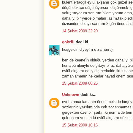
bülent ertaçgil eylül akşamı çok güzel s
düşündüktçe düşünüyorsun.düşünmek için
yakıştırıyorum sanırım bilemiyorum ama,
daha iyi bir yerde olmaları lazım,takip e
dizisinden dolayı sanırım 2 gün önce anc
14 Şubat 2009 22:20
gokciii
dedi ki...
hoşgeldin diyeyim o zaman :)
ben de keane'in olduğu yerden daha iyi bi
her albümleriyle de çıtayı biraz daha yüks
eylül akşamı da iyidir, herhalde iki insan
zamanlamanın ne kadar hayati önem taşıdı
15 Şubat 2009 00:25
Unknown
dedi ki...
evet zamanlamanın önemi,belkide birşeyl
sözlerinin yazılımında çok zorlanmamas
gerçekten özel bir şarkı, ki normalde be
çok önem veririm ki eylül akşamı sözleri
15 Şubat 2009 10:16