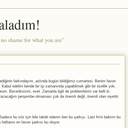
aladım!
l no shame for what you are"
iğinin farkındayım, aslında bugün bildiğimiz cumartesi. Benim favori
. Kabul edelim bende bir işi zamanında yapabilmek gibi bir özellik yok,
m. Beceriksizim, evet. Zamanla ilgili de problemlerim var belli ki.
 yazacağım perşembe olmaması çok da önemli değil, önemli olan niyettir
adece bu söz için bile takdir ederim ben bu şarkıyı. Last fm'e baktım bu
haftanın en favori şarkısı bu oluyor.