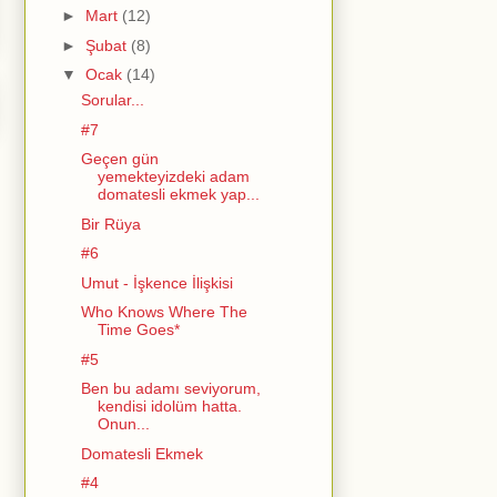
►
Mart
(12)
►
Şubat
(8)
▼
Ocak
(14)
Sorular...
#7
Geçen gün
yemekteyizdeki adam
domatesli ekmek yap...
Bir Rüya
#6
Umut - İşkence İlişkisi
Who Knows Where The
Time Goes*
#5
Ben bu adamı seviyorum,
kendisi idolüm hatta.
Onun...
Domatesli Ekmek
#4