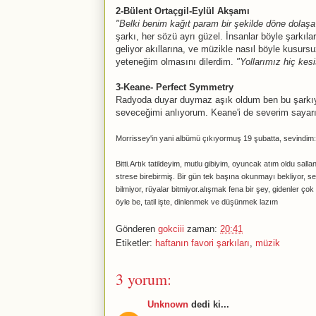
2-Bülent Ortaçgil-Eylül Akşamı
"Belki benim kağıt param bir şekilde döne dolaşa 
şarkı, her sözü ayrı güzel. İnsanlar böyle şarkıl
geliyor akıllarına, ve müzikle nasıl böyle kusursu
yeteneğim olmasını dilerdim.
"Yollarımız hiç ke
3-Keane- Perfect Symmetry
Radyoda duyar duymaz aşık oldum ben bu şarkıya.
seveceğimi anlıyorum. Keane'i de severim sayarı
Morrissey'in yani albümü çıkıyormuş 19 şubatta, sevindim:)
Bitti.Artık tatildeyim, mutlu gibiyim, oyuncak atım oldu s
strese birebirmiş. Bir gün tek başına okunmayı bekliyor,
bilmiyor, rüyalar bitmiyor.alışmak fena bir şey, gidenler ço
öyle be, tatil işte, dinlenmek ve düşünmek lazım
Gönderen
gokciii
zaman:
20:41
Etiketler:
haftanın favori şarkıları
,
müzik
3 yorum:
Unknown
dedi ki...