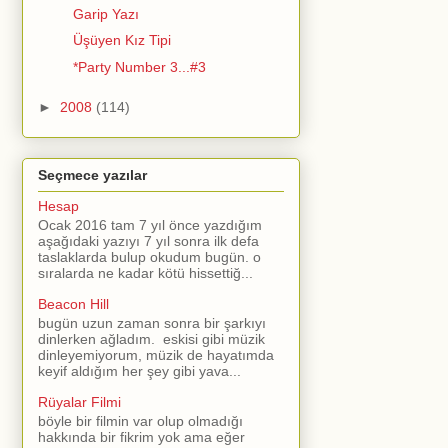
Garip Yazı
Üşüyen Kız Tipi
*Party Number 3...#3
►
2008
(114)
Seçmece yazılar
Hesap
Ocak 2016 tam 7 yıl önce yazdığım
aşağıdaki yazıyı 7 yıl sonra ilk defa
taslaklarda bulup okudum bugün. o
sıralarda ne kadar kötü hissettiğ...
Beacon Hill
bugün uzun zaman sonra bir şarkıyı
dinlerken ağladım. eskisi gibi müzik
dinleyemiyorum, müzik de hayatımda
keyif aldığım her şey gibi yava...
Rüyalar Filmi
böyle bir filmin var olup olmadığı
hakkında bir fikrim yok ama eğer