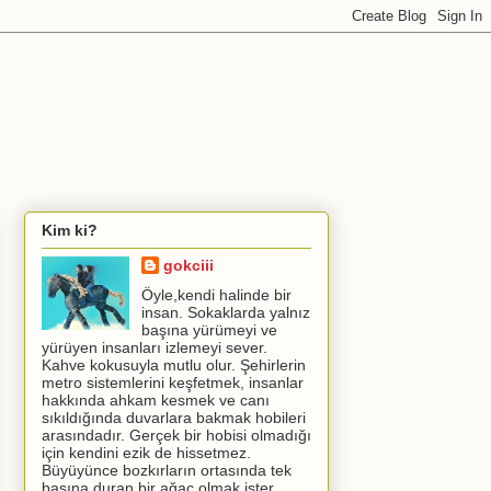
Kim ki?
gokciii
Öyle,kendi halinde bir
insan. Sokaklarda yalnız
başına yürümeyi ve
yürüyen insanları izlemeyi sever.
Kahve kokusuyla mutlu olur. Şehirlerin
metro sistemlerini keşfetmek, insanlar
hakkında ahkam kesmek ve canı
sıkıldığında duvarlara bakmak hobileri
arasındadır. Gerçek bir hobisi olmadığı
için kendini ezik de hissetmez.
Büyüyünce bozkırların ortasında tek
başına duran bir ağaç olmak ister.