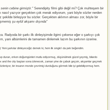
senin cebine girmiştir."
Serendipity filmi gibi değil mi? Çok muhteşem bir
arı nasıl yazıyor gerçekten çok merak ediyorum, yani böyle sözler nerden
z şekilde birleşiyor bu sözler. Gerçekten aklımın alması zor, böyle bir
sişmemiş şu eylül akşamı dışında"
 Radyoda bir şarkı ilk dinleyişimde ilgimi çekerse eğer o şarkıyı çok
m, yani albümlerini de tamamen dinlemek lazım bu şarkının üzerine.
 Yeni şarkılar dinleyeceğiz demek ki, hem ilk single'ı da pek beğendim.
allanıp duran, erken doğumgünleri mutlu ediyormuş, düşünülmek güzel şeymiş, bilardo
 sex and the city baştan sona izlenecek, zaman yine de çabuk geçsin, akşamlar geçmek
k özleniyor, bir insanın msnde çevrimiçi durduğunu görmek bile iyi gelebiliyormuş hem.