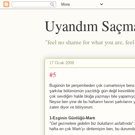
Uyandım Saçm
"feel no shame for what you are, fee
17 Ocak 2009
#5
Bugünün bir perşembeden çok cumartesiye benzed
şarkılar bölümümün yazıldığı gün değil kesinlikle
çok sevdiğim halde bloğa yazmayı bile yapamıyoru
Neyse ben yine de bu haftanın favori şarkılarını
zaten diyor ve bitiryorum.
1-Ezginin Günlüğü-Martı
"Gel gezmelere gidelim biz bulutların asfaltında"
S
hafta en çok Martı'yı dinlemişim ben, bu durumda 