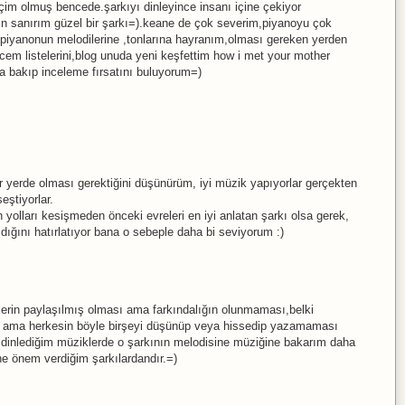
eçim olmuş bencede.şarkıyı dinleyince insanı içine çekiyor
 sanırım güzel bir şarkı=).keane de çok severim,piyanoyu çok
piyanonun melodilerine ,tonlarına hayranım,olması gereken yerden
dicem listelerini,blog unuda yeni keşfettim how i met your mother
a bakıp inceleme fırsatını buluyorum=)
r yerde olması gerektiğini düşünürüm, iyi müzik yapıyorlar gerçekten
eştiyorlar.
ın yolları kesişmeden önceki evreleri en iyi anlatan şarkı olsa gerek,
ğını hatırlatıyor bana o sebeple daha bi seviyorum :)
erin paylaşılmış olması ama farkındalığın olunmaması,belki
ı ama herkesin böyle birşeyi düşünüp veya hissedip yazamaması
n dinlediğim müziklerde o şarkının melodisine müziğine bakarım daha
ne önem verdiğim şarkılardandır.=)