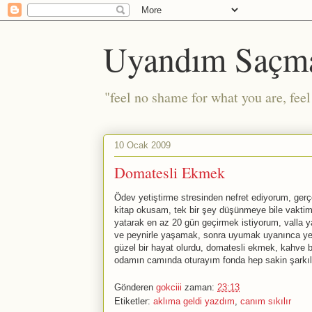
Uyandım Saçm
"feel no shame for what you are, fee
10 Ocak 2009
Domatesli Ekmek
Ödev yetiştirme stresinden nefret ediyorum, gerçe
kitap okusam, tek bir şey düşünmeye bile vakti
yatarak en az 20 gün geçirmek istiyorum, valla 
ve peynirle yaşamak, sonra uyumak uyanınca yen
güzel bir hayat olurdu, domatesli ekmek, kahve b
odamın camında oturayım fonda hep sakin şarkıl
Gönderen
gokciii
zaman:
23:13
Etiketler:
aklıma geldi yazdım
,
canım sıkılır