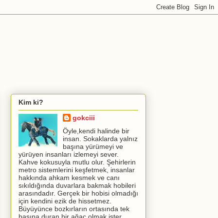
Kim ki?
gokciii
Öyle,kendi halinde bir
insan. Sokaklarda yalnız
başına yürümeyi ve
yürüyen insanları izlemeyi sever.
Kahve kokusuyla mutlu olur. Şehirlerin
metro sistemlerini keşfetmek, insanlar
hakkında ahkam kesmek ve canı
sıkıldığında duvarlara bakmak hobileri
arasındadır. Gerçek bir hobisi olmadığı
için kendini ezik de hissetmez.
Büyüyünce bozkırların ortasında tek
başına duran bir ağaç olmak ister.