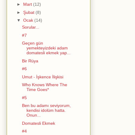
►
Mart
(12)
►
Şubat
(8)
▼
Ocak
(14)
Sorular...
#7
Geçen gün
yemekteyizdeki adam
domatesli ekmek yap...
Bir Rüya
#6
Umut - İşkence İlişkisi
Who Knows Where The
Time Goes*
#5
Ben bu adamı seviyorum,
kendisi idolüm hatta.
Onun...
Domatesli Ekmek
#4