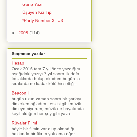
Garip Yazı
Üşüyen Kız Tipi
*Party Number 3...#3
►
2008
(114)
Seçmece yazılar
Hesap
Ocak 2016 tam 7 yıl önce yazdığım
aşağıdaki yazıyı 7 yıl sonra ilk defa
taslaklarda bulup okudum bugün. o
sıralarda ne kadar kötü hissettiğ...
Beacon Hill
bugün uzun zaman sonra bir şarkıyı
dinlerken ağladım. eskisi gibi müzik
dinleyemiyorum, müzik de hayatımda
keyif aldığım her şey gibi yava...
Rüyalar Filmi
böyle bir filmin var olup olmadığı
hakkında bir fikrim yok ama eğer