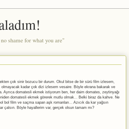
aladım!
l no shame for what you are"
kten çok sinir bozucu bir durum. Okul bitse de bir sürü film izlesem,
m olmayacak kadar çok dizi izlesem vesaire. Böyle ekrana bakarak ve
ya. Ayrıca domatesli ekmek istiyorum ben, her daim domates, zeytinyağı
iden domatesli ekmek görerek mutlu olmak... Belki biraz da kahve. Ne
ol bol film ve saçma sapan aşk romanları... Azıcık da kar yağsın
ar çalsın. Böyle hayallerim var, gerçek olsun tamam mı?