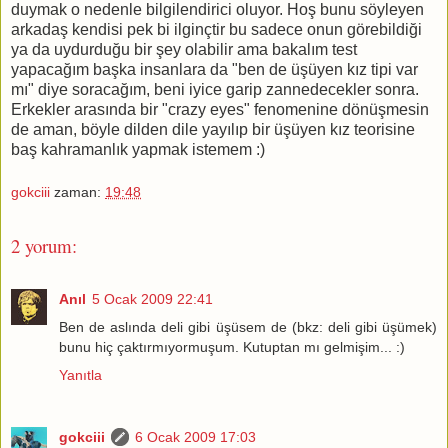
duymak o nedenle bilgilendirici oluyor. Hoş bunu söyleyen
arkadaş kendisi pek bi ilginçtir bu sadece onun görebildiği
ya da uydurduğu bir şey olabilir ama bakalım test
yapacağım başka insanlara da "ben de üşüyen kız tipi var
mı" diye soracağım, beni iyice garip zannedecekler sonra.
Erkekler arasında bir "crazy eyes" fenomenine dönüşmesin
de aman, böyle dilden dile yayılıp bir üşüyen kız teorisine
baş kahramanlık yapmak istemem :)
gokciii
zaman:
19:48
2 yorum:
Anıl
5 Ocak 2009 22:41
Ben de aslında deli gibi üşüsem de (bkz: deli gibi üşümek)
bunu hiç çaktırmıyormuşum. Kutuptan mı gelmişim... :)
Yanıtla
gokciii
6 Ocak 2009 17:03