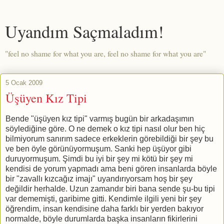
Uyandım Saçmaladım!
"feel no shame for what you are, feel no shame for what you are"
5 Ocak 2009
Üşüyen Kız Tipi
Bende "üşüyen kız tipi" varmış bugün bir arkadaşımın
söylediğine göre. O ne demek o kız tipi nasıl olur ben hiç
bilmiyorum sanırım sadece erkeklerin görebildiği bir şey bu
ve ben öyle görünüyormuşum. Sanki hep üşüyor gibi
duruyormuşum. Şimdi bu iyi bir şey mi kötü bir şey mi
kendisi de yorum yapmadı ama beni gören insanlarda böyle
bir "zavallı kızcağız imajı" uyandırıyorsam hoş bir şey
değildir herhalde. Uzun zamandır biri bana sende şu-bu tipi
var dememişti, garibime gitti. Kendimle ilgili yeni bir şey
öğrendim, insan kendisine daha farklı bir yerden bakıyor
normalde, böyle durumlarda başka insanların fikirlerini