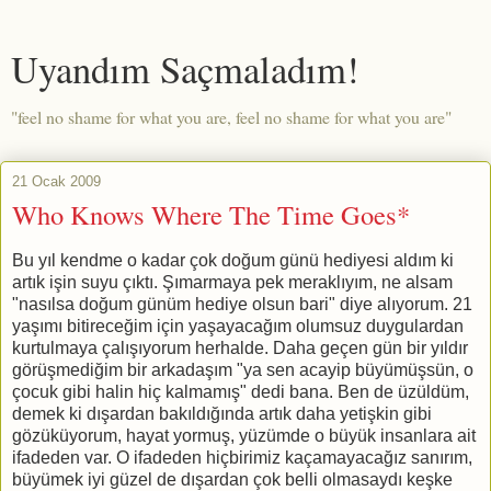
Uyandım Saçmaladım!
"feel no shame for what you are, feel no shame for what you are"
21 Ocak 2009
Who Knows Where The Time Goes*
Bu yıl kendme o kadar çok doğum günü hediyesi aldım ki
artık işin suyu çıktı. Şımarmaya pek meraklıyım, ne alsam
"nasılsa doğum günüm hediye olsun bari" diye alıyorum. 21
yaşımı bitireceğim için yaşayacağım olumsuz duygulardan
kurtulmaya çalışıyorum herhalde. Daha geçen gün bir yıldır
görüşmediğim bir arkadaşım "ya sen acayip büyümüşsün, o
çocuk gibi halin hiç kalmamış" dedi bana. Ben de üzüldüm,
demek ki dışardan bakıldığında artık daha yetişkin gibi
gözüküyorum, hayat yormuş, yüzümde o büyük insanlara ait
ifadeden var. O ifadeden hiçbirimiz kaçamayacağız sanırım,
büyümek iyi güzel de dışardan çok belli olmasaydı keşke