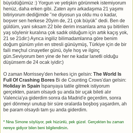
büyüdüğümüz :) Yorgun ve yetişkin görünmek istemiyorum
henüz, daha erken gibi. Zaten aynı arkadaşıma 21 yaşımı
bitiriyorum dediğimde "ne diyosun ya oldu mu o kadar,
boşver sen herkese 20yim de, 21 çok büyük" dedi. Ben de
güldüm, yani sıksam 22 bile derim insanlara ama şu bitirilen
yaş söylenir kuralına çok sadık olduğum için artık kaçış yok,
21 se 21dir:) Ayrıca ingiliz bilimadamlarına göre benim
doğum günüm yılın en stresli günüymüş, Türkiye için de bir
faili meçhul cinayetler günü, öyle hoş ve ilginç
gün.Seviyorum ben yine de her ne kadar lanetli olduğu
düşünsem de 24 ocak iyidir:)
O zaman Morrissey'den herkes için gelsin:
The World Is
Full Of Crashing Bores
Bi de Counting Crows'dan gelsin:
Holiday in Spain
İspanyaya tatile gitmek istiyorum
gerçekten, param olsaydı şu anda bir uçak bileti alır
Valencia'ya giderdim sonra da Madrid'e geçerdim, sonra
geri dönmeyi unutup bir süre oralarda boşboş yaşardım, ah
be param olsaydı tam şu anda giderdim.
* Nina Simone söylüyor, pek hüzünlü, pek güzel. Gerçekten bu zaman
.
nereye gidiyor bilen beni bilgilendirsin